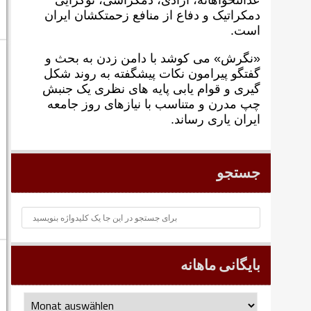
عدالتخواهانه، آزادی، دمکراسی، نوگرايی
دمکراتيک و دفاع از منافع زحمتکشان ايران
است.
«نگرش» می کوشد با دامن زدن به بحث و
گفتگو پيرامون نکات پیشگفته به روند شکل
گيری و قوام يابی پايه های نظری يک جنبش
چپ مدرن و متناسب با نيازهای روز جامعه
ايران ياری رساند.
جستجو
بایگانی ماهانه
بایگانی
ماهانه