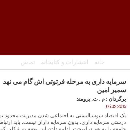
خانه
انتشارات و کتابخانه
تماس
سرمایه داری به مرحله فرتوتی اش گام می نهد
سمیر امین
برگردان : م . ت. برومند
05.02.2015
یک اقتصاد سوسیالیستی به اجتماعی شدن مدیریت محدود نم
درستی سرمایه داری، بدون سرمایه داران نیست. باید ارتباط
جامعه را به هم درآمیخت. ادامه دادن این وضع به شکلی که 