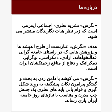
درباره ما
«نگرش» نشریه نظری- اجتماعی اینترنتی
است که زير نظر هيات نگارندگان منتشر می
شود.
هدف «نگرش» عبارتست از طرح انديشه ها
و پژوهش هايی که در راستای جامعه گرايی
عدالتخواهانه، آزادی، دمکراسی، نوگرايی
دمکراتيک و دفاع از منافع زحمتکشان ايران
است.
«نگرش» می کوشد با دامن زدن به بحث و
گفتگو پيرامون نکات پیشگفته به روند شکل
گيری و قوام يابی پايه های نظری يک جنبش
چپ مدرن و متناسب با نيازهای روز جامعه
ايران ياری رساند.