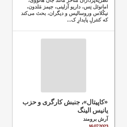
نظریه‌پردازان متأخر مانند جان هالووی،
امانوئل نِس، داریو آزلینی، جیمز مَلدون،
نیکُلاس وروسالیس و دیگران، بحث می‌کند
که کنترلِ پایدارِ ک...
«کاپیتال»، جنبش کارگری و حزب
یانیس الینگ
آرش برومند
16.07.2023