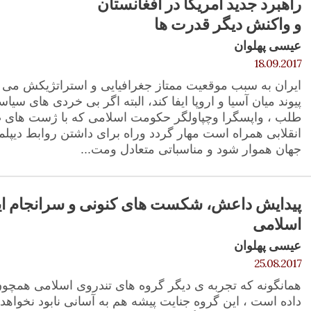
راهبرد جدید آمریکا در افغانستان
و واکنش دیگر قدرت ها
عیسی پهلوان
18.09.2017
ایران به سبب موقعیت ممتاز جغرافیایی و استراتژیکش می ت
پیوند میان آسیا و اروپا ایفا کند، البته اگر بی خردی های سیا
طلب ، واپسگرا وچپاولگر حکومت اسلامی که با ژست های ض
انقلابی همراه است مهار گردد وراه برای داشتن روابط دیپل
جهان هموار شود و مناسباتی متعادل ومت...
پیدایش داعش، شکست های کنونی و سرانجام ای
اسلامی
عیسی پهلوان
25.08.2017
همانگونه که تجربه ی دیگر گروه های تندروی اسلامی همچون 
داده است ، این گروه جنایت پیشه هم به آسانی نابود نخواهد