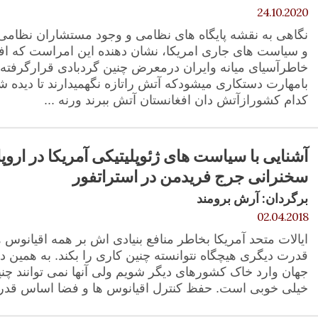
24.10.2020
نگاهی به نقشه پایگاه های نظامی و وجود مستشاران نظامی ا
و سیاست های جاری امریکا، نشان دهنده این امراست که افغ
خاطرآسیای میانه وایران درمعرض چنین گردبادی قرارگرفته
بامهارت دستکاری میشودکه آتش راتازه نگهمیدارند تا دیده ش
کدام کشورازآتش دان افغانستان آتش ببرند ورنه ...
آشنایی با سیاست های ژئوپلیتیکی آمریکا در اروپا
سخنرانی جرج فریدمن در استراتفور
برگردان: آرش برومند
02.04.2018
ایالات متحد آمریکا بخاطر منافع بنیادی اش بر همه اقیانوس ها
قدرت دیگری هیچگاه نتوانسته چنین کاری را بکند. به همین د
جهان وارد خاک کشورهای دیگر شویم ولی آنها نمی توانند چنین
خیلی خوبی است. حفظ کنترل اقیانوس ها و فضا اساس قدرت