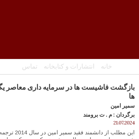
خانه
انتشارات و کتابخانه
تماس
بازگشت فاشیست ها در سرمایه داری معاصر یگ
ها
سمیر امین
برگردان : م . ت برومند
21.07.2024
این مطلب از دان