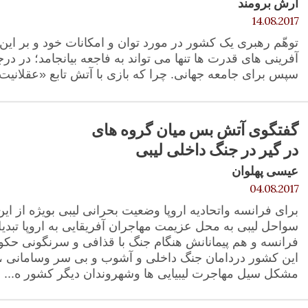
آرش برومند
14.08.2017
توهّم رهبری یک کشور در مورد توان و امکانات خود و بر این
آفرینی های قدرت ها تنها می تواند به فاجعه بیانجامد؛ در د
سپس برای جامعه جهانی. چرا که بازی با آتش تابع «عقلانیت
گفتگوی آتش بس میان گروه های
در گیر در جنگ داخلی لیبی
عیسی پهلوان
04.08.2017
برای فرانسه واتحادیه اروپا وضعیت بحرانی لیبی بویژه از 
سواحل لیبی به محل عزیمت مهاجران آفریقایی به اروپا تبدی
فرانسه و هم پیمانانش هنگام جنگ با قذافی و سرنگونی حکو
این کشور دردامان جنگ داخلی و آشوب و بی سر وسامانی ،
مشکل سیل مهاجرت لیبیایی ها وشهروندان دیگر کشور ه...