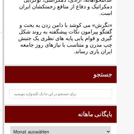
عدالتخواهانه، آزادی، دمکراسی، نوگرايی
دمکراتيک و دفاع از منافع زحمتکشان ايران
است.
«نگرش» می کوشد با دامن زدن به بحث و
گفتگو پيرامون نکات پیشگفته به روند شکل
گيری و قوام يابی پايه های نظری يک جنبش
چپ مدرن و متناسب با نيازهای روز جامعه
ايران ياری رساند.
جستجو
بایگانی ماهانه
بایگانی
ماهانه