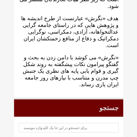
شود.
هدف «نگرش» عبارتست از طرح انديشه ها
و پژوهش هايی که در راستای جامعه گرايی
عدالتخواهانه، آزادی، دمکراسی، نوگرايی
دمکراتيک و دفاع از منافع زحمتکشان ايران
است.
«نگرش» می کوشد با دامن زدن به بحث و
گفتگو پيرامون نکات پیشگفته به روند شکل
گيری و قوام يابی پايه های نظری يک جنبش
چپ مدرن و متناسب با نيازهای روز جامعه
ايران ياری رساند.
جستجو