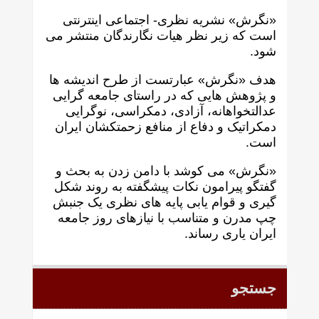
«نگرش» نشریه نظری- اجتماعی اینترنتی
است که زير نظر هيات نگارندگان منتشر می
شود.
هدف «نگرش» عبارتست از طرح انديشه ها
و پژوهش هايی که در راستای جامعه گرايی
عدالتخواهانه، آزادی، دمکراسی، نوگرايی
دمکراتيک و دفاع از منافع زحمتکشان ايران
است.
«نگرش» می کوشد با دامن زدن به بحث و
گفتگو پيرامون نکات پیشگفته به روند شکل
گيری و قوام يابی پايه های نظری يک جنبش
چپ مدرن و متناسب با نيازهای روز جامعه
ايران ياری رساند.
جستجو