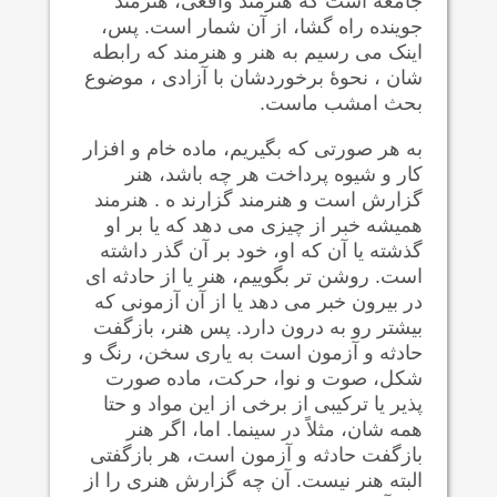
جامعه است که هنرمند واقعی، هنرمند
جوینده راه گشا، از آن شمار است. پس،
اینک می رسیم به هنر و هنرمند که رابطه
شان ، نحوۀ برخوردشان با آزادی ، موضوع
بحث امشب ماست.
به هر صورتی که بگیریم، ماده خام و افزار
کار و شیوه پرداخت هر چه باشد، هنر
گزارش است و هنرمند گزارند ه . هنرمند
همیشه خبر از چیزی می دهد که یا بر او
گذشته یا آن که او، خود بر آن گذر داشته
است. روشن تر بگوییم، هنر یا از حادثه ای
در بیرون خبر می دهد یا از آن آزمونی که
بیشتر رو به درون دارد. پس هنر، بازگفت
حادثه و آزمون است به یاری سخن، رنگ و
شکل، صوت و نوا، حرکت، ماده صورت
پذیر یا ترکیبی از برخی از این مواد و حتا
همه شان، مثلاً در سینما. اما، اگر هنر
بازگفت حادثه و آزمون است، هر بازگفتی
البته هنر نیست. آن چه گزارش هنری را از