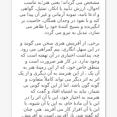
مشخص می گرداند؛ یعنی هنر؛به تناسب
احوال، ارزش تـأیید یا انکار، تمثیل، گواهی
و ادعا نامه، نمونه آرمانی و غیر آن پیدا می
کند و با نفوذ در وجدان همگان، خاصیت بر
انگیزنده و بسیج کنندۀ خود را ظاهر می
سازد، تبدیل به نیرو می گردد.
برخی، از آفرینش هنری سخن می گویند و
در این سهل انگاری، بیم گمراهی می رود.
چه، پنداشت اختیاری در آن نهفته است که
وجود ندارد. در کار هنر ضرورت است و
منطق خاص خود، که از این زمینۀ هنر به
آن یک ، از این هنرمند به آن دیگری و از یک
اثر به اثر دیگر می تواند کاملاً متفاوت و
گونه گون باشد. اما از این گونه گونی بی
شمار، نباید به اشتباه افتاد و گفت که
هنرمند به اختیار خود، این یا آن اثر را در
این یا آن مادۀ خام، به این یا آن شیوه، با
این یا آن افزار کار می آفریند. هنر، چنان
که گفته شد، باز آفرینی است نه آفرینش.