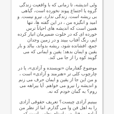
ولی اندیشه، تا زمانی که با واقعیت زندگی
گروه یا اجتماع پیوند نخورده است، گیاهی
بی ریشه است. زندگی ندارد. نیرو نیست. و
امید و انگیزه من ، در این گفته ها، تنها
همین است که اندیشه های احیاناً ترس
خورده ای که در خلوت ضمیرمان انبار کرده
ایم، رنگ آفتاب ببیند و در زمین وجدان
جمع، افشانده شود، ریشه بدواند، ببالد و بار
یقین و ایمان بدهد؛ یقین و ایمانی که می
گویند کوه را از جا می کند.
موضوع گفتارمان «نویسنده و آزادی»، یا در
چارچوب کلی تر «هنرمند و آزادی» است ،
و من این جا از یقین و ایمان حرف می زنم
و اندیشه را نیرو می خواهم. آیا بیراهه می
روم؟ به گمان خودم که نه.
ببینیم آزادی چیست؟ تعریف حقوقی آزادی
را به اهل فن وا می گذارم. اما از نظر من
آزادی ، رفتار در راستای نظمی است که