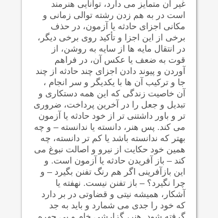
غیر آن متمایز می دارد، توانایی هنرمند
است در به هم زدن رشته توالی زمانی و
مکانی اجزای حادثه یا آزمون، در حذف
برخی از این اجزا و تأکید روی برخی دیگر،
در انتقال مایه ها از سایه به روشن، از
قوت به ضعف یا عکس آن، در فراهم
آوردن و پیوند دادن اجزای چند حادثه از چند
جا و ترکیب آن ها با یکدیگر و سر انجام ،
آن خاصیت زندگی که این همه دستکاری و
تبدیل و جعل را در آخرین پرداخت، ضروری
تر و باور داشتنی تر از خود حادثه یا آزمون
می کند. پس هنر، دانسته یا ندانسته – و چه
بهتر که ندانسته باشد یا کم تر دانسته، چه
همین خود حکایت از نیرو و اصالت نبوغ می
کند – باز آفریدن حادثه یا آزمون است. و
این بازآفرینی اگر هم رنگ تفنن بگیرد – و
چرا نگیرد؟ – باز تفنن نیست. نهفته یا
آشکار، همیشه نیتی و قضاوتی در بر دارد
که خود را جدی می شمارد و باید به جد
گرفته شود. هنر، گزارشی خام و بی چهره