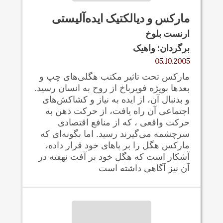
مارکس و ديالکتيک ايده‌آليستی
ارنست بلوخ
برگردان: واهيک
05.10.2005
مارکس تحت تاثير مکتب هگلی‌های چپ و
بعدها بويژه فويرباخ از روح به انسان رسيد.
و بدنبال آن، از ايده به نياز و کشاکش‌های
اجتماعی آن راه يافت، از حرکت ذهن به
حرکت واقعی ، که از منافع اقتصادی
سرچشمه می‌گيرند رسيد. اما بگونه‌ای که
مارکس هگل را بر پاهای خود قرار داده،
آشکار است که هگل خود بر آفت نهفته در
آن نيز آگاهی داشته است