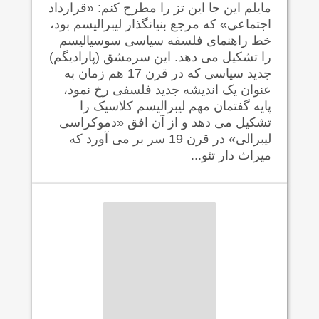
مايلم اين جا اين تز را مطرح کنم: «قرارداد
اجتماعی» که مرجع بنيانگذار ليبراليسم بود،
خط راهنمای فلسفه سياسی سوسيالیسم
را تشکيل می دهد. اين سرمشق (پارادیگم)
جدید سیاسی که در قرن 17 هم زمان به
عنوان یک اندیشه جدید فلسفی رخ نمود،
پایه گفتمان مهم ليبراليسم کلاسيک را
تشکيل می دهد و از آن افق «دموکراسی
لیبرالی» در قرن 19 سر بر می آورد که
میراث دار تئو...