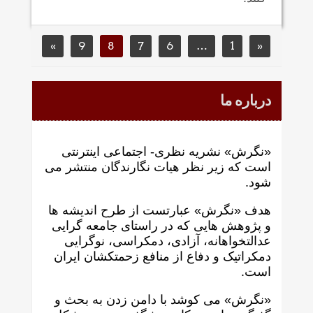
»
9
8
7
6
…
1
«
درباره ما
«نگرش» نشریه نظری- اجتماعی اینترنتی
است که زير نظر هيات نگارندگان منتشر می
شود.
هدف «نگرش» عبارتست از طرح انديشه ها
و پژوهش هايی که در راستای جامعه گرايی
عدالتخواهانه، آزادی، دمکراسی، نوگرايی
دمکراتيک و دفاع از منافع زحمتکشان ايران
است.
«نگرش» می کوشد با دامن زدن به بحث و