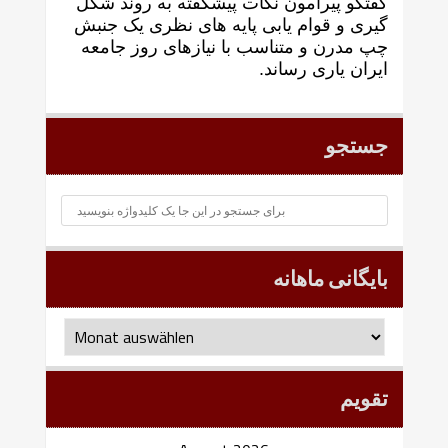
گفتگو پيرامون نکات پیشگفته به روند شکل
گيری و قوام يابی پايه های نظری يک جنبش
چپ مدرن و متناسب با نيازهای روز جامعه
ايران ياری رساند.
جستجو
بایگانی ماهانه
بایگانی
ماهانه
تقویم