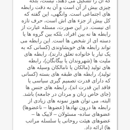
که آن را تشکيل می دهند، نیست، بلکه
چیزی بیش از آن است و آن به دقت رابطه
های اجتماعی است. وانگهی، این گفته که
کل بیش از جزء های اش است، حرف تازه
ای نیست. در این صورت، مسئله عبارت از
رابطه ها نه بین افراد، بلکه بین گروه ها یا
دسته ای از شخص ها است. این رابطه می
تواند رابطه های خویشاوندی (کسانی که به
یک تبار یا خانواده تعلق دارند)، رابطه های
ملیت ها (شهروندان یا بیگانگان)، رابطه
های تولید (مالکان یا نامالکان وسیله های
تولید)، رابطه های
طبقه های بسته (کسانی
که دارای قدرت تصميم گیری سیاسی يا
فاقد این قدرت اند)، رابطه های جنس ها
(جای خاص زنان و مردان در جامعه) باشد.
البته، می توان هنوز نمونه های زیادی از
رابطه
ها درون نهادها (عضوها – ناعضوها)
عضوهای ساده- مسئولان – لاییک ها –
عضوهای هیئت روحانی یا سلسله مراتب
ها) ارائه داد.