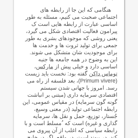
هنگامی که این جا از رابطه های
اجتماعی صحبت می کنیم، مسئله به طور
اساسی عبارت از رابطه هایی است ک
پیرامون فعالیت اقتصادی شکل می گیرد،
یعنی روشی که موجودهای بشری به طور
جمعی برای تولید ثروت ها و خدمت ها
برای موجودیت شان متشکل می شوند.
این به
وضوح در همه جامعه ها جنبه
اساسی دارد و خیلی پیش از
مارکس
،
توماس داکن
گفته بود: نخست باید زیست
(
Primum vivere
)، بعد فلسفه از راه می
رسد. امروز با جهانی شدن سیستم
اقتصادی سرمايه داری (مبتنی بر انباشت
گونه گون سرمایه) در مقیاس عمومی، این
رابطه اجتماعی تولید (در معنی وسیع،
جُستار، توزيع، حمل و نقل ها، سرمايه
گذاری و غيره) است که ُمسلط است و با
رابطه سياسی که اغلب از آن پيروی می
کند، در پيوند است. در واقع، اگر در خليج