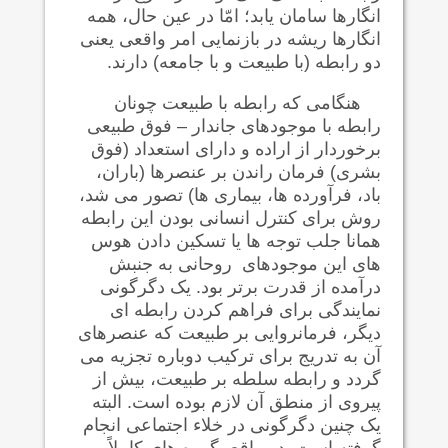
انگارها سامان يابد؛ امّا در عین حال، همه
انگارها ريشه در بازنمایی امر واقعی يعنی
دو رابطه (با طبيعت و با جامعه) دارند.
هنگامی که رابطه با طبيعت چونان
رابطه با موجودهای جاندار – فوق طبيعی
برخوردار از اراده و دارای استعداد (فوق
بشری) فرمان راندن بر عنصرها (باران،
باد، فرآورده ها، بيماری ها) تصور می شد،
روش برای کنترل انسانی بودن این رابطه
همانا جلب توجه ها یا تسکین دادن هوس
های این موجودهای روحانی به جنبش
درآمده از قدرت برتر بود. یک دگرگونی
نمایندگی برای فراهم کردن رابطه ای
ديگر، فرمانروایی بر طبيعت که عنصرهای
آن به تدريج برای ترکیب دوباره تجزیه می
گردد و رابطه سلطه بر طبيعت، بیش از
پيروی از منطق آن لازم بوده است. البته
یک چنین دگرگونی در خلاء اجتماعی انجام
گرفته است. در واقع، گروه های کاملاً