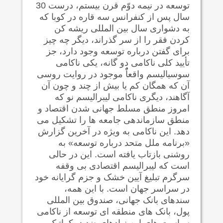
توسعه در نیمه دوّم قرن بیستم، درست 30
سال پس از کنفرانس سه قاره در کوبا که
به دشواری سال بین المللی ریشه کن
کردن فقر را از سر گذراند،
دیگر چه چیز
برای گفتن درباره توسعه وجود دارد، جز
تأیید کلی ناکامی دو گانه، یکی ناکامی
سوسیالیسم واقعاًٌ موجود در روایت روسی
آن که همگان کم یا بیش از چند و چون آن
آگاهند، دیگری ناکامی لیبرالیسم نو که
امروز منطق مسلط جهانی شدن اقتصاد و
منطق سازماندهی جامعه ها را تشکيل می
دهد. این ناکامی به ويژه در آخرین گزارش
«برنامه ملل متحد درباره توسعه» به
روشنی بازتاب یافته است. این در حالی
است که لیبراليسم اقتصادی بی وقفه
سرگرم تبلیغ آیین خشک و جزم گرایانه خود
در سراسر جهان است. با این همه،
سندهای بانک جهانی، صندوق بین المللی
پول، بانک های منطقه ای توسعه از ناکامی
سیاست های این نهادهای ضد دمکراتیک