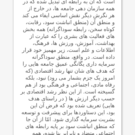
است که آن به رابطه ای تبدیل شده که در
همه سازمان دهی جامعه ها، در خارج از
هر نگرش ديگر نقش اساسی ايفاء می کند
و منطق آن (منطق انباشت سود، رقابت،
کوتاه سخن، رابطه سوداگرانه) همه بخش
های فعاليت های بشری را که عبارت از
بهداشت، آموزش، ورزش ها، فرهنگ،
اطلاعات و علم است، زير مهميز خود قرار
داده است. در واقع، منطق سوداگرانه
سرمايه داری يگانگی عميق جامعه هايی را
که هدف های شان تنها رشد اقتصادی (که
امروز يک جزم بشمار می رود) نبود، بلکه
رفاه مادی، اجتماعی و فرهنگی بود از هم
گسيخته است. از اين نظر رشد اقتصادی بر
حسب ديگر ارزش ها ( در راستای هدف
هایی) تعريف شده بود که فرض آن این
بود، این دستاوردها برای پيشرفت و توسعه
بشریت سرمایه گذاری شود. امّا از آن جا
که منطق انباشت سود بر پایه رابطه های
اجتماعی متضاد و نابرابر بنا شده، همه