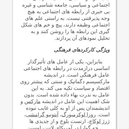
اجتماعی و سياسی، جامعه شناسی و غيره
بی خبری از رابطه های اجتماعی به هیچ
وجه پذيرفتنی نيست. به راستی علم های
اجتماعی وظيفه دارند، پيچ و خم های شکل
گيری اين رابطه ها را روشن کنند و به
تحليل نمودهای آن پردازند.
ويژگی کارکردهای فرهنگی
بنابراين، يکی از عامل های تأثيرگذار
اساسی درازمدت در رابطه های اجتماعی
عامل فرهنگی است. در انديشه
مارکسیسم دگماتیک و سنتی که بيشتر روی
اقتصاد و سیاست تکیه می کند. به این
عامل به ندرت بهاء داده شده است. بدون
شک اهمیت این عامل در انديشه
مارکس
و
انديشمندان پس از او به کلی غايب نبوده
است.
روزا لوکزمبورگ
،
آنتونيو گرامشی
،
ژرژ لوکاچ
، ارنست بلوخ و از جديدی ها
چه گوارا
در آمريکای لاتين،
لوسين