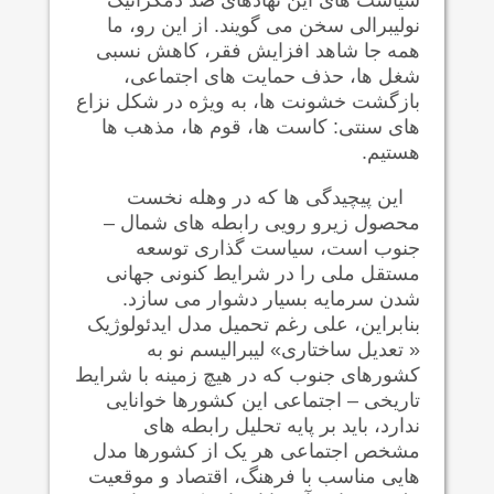
نولیبرالی سخن می گویند. از این رو، ما
همه جا شاهد افزایش فقر، کاهش نسبی
شغل ها، حذف حمایت های اجتماعی،
بازگشت خشونت ها، به ويژه در شکل نزاع
های سنتی: کاست ها، قوم ها، مذهب ها
هستيم.
اين پيچيدگی ها که در وهله نخست
محصول زیرو رویی رابطه های شمال –
جنوب است، سیاست گذاری توسعه
مستقل ملی را در شرایط کنونی جهانی
شدن سرمایه بسیار دشوار می سازد.
بنابراین، علی رغم تحمیل مدل ایدئولوژيک
« تعديل ساختاری» لیبراليسم نو به
کشورهای جنوب که در هيچ زمینه با شرایط
تاریخی – اجتماعی این کشورها خوانایی
ندارد، باید بر پایه تحلیل رابطه های
مشخص اجتماعی هر یک از کشورها مدل
هایی مناسب با فرهنگ، اقتصاد و موقعیت