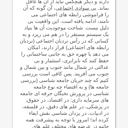
دارند و دیگر هیچکس نباید از آن ها غافل
بماند.
بی سوادی اجتماعی
، آن گونه که آن
را فراموشی رابطه های اجتماعی می
نامند، ادامه یافته است. این واقعیت بی
دلیل نیست. شناخت موجودیت آن ها بنیاد
یک سیستم مستقر را در هم می ریزد و به
کسانی که در رأس نردبان اجتماعی (نردبان
رابطه های اجتماعی) قرار دارند، امکان
می دهد با چهره حق به جانبی ساختمانی را
حفظ کنند که نابرابری، استثمار و بی
عدالتی در شمال مانند جنوب و بین شمال و
جنوب می آفريند. پس کافی است بررسی
کنیم که چند جریان جامعه شناسی (بررسی
جامعه ها) و به اقتضاء چه نوع جامعه
شناسی در پرورش نخبگان حرفه ای جامعه
های سرمايه داری: در اقتصاد، در حقوق،
در پزشکی، در علم های دقيق، در فلسفه،
در ادبيات، در يزدان شناسی نقش ايفاء
کرده اند! امروز با توجه به پيشرفت همه
جانبه در عرصه های مختلف علم های