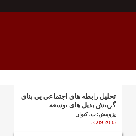
تحليل رابطه های اجتماعی پی بنای
گزينش بديل های توسعه
پژوهش: ب. کيوان
14.09.2005