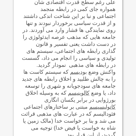
علی رغم سطح قدرت اقتصادی شان
همواره جای کمی در رابطه منجمد
اجتماعی و نبا بر اين شناخت اندکی داشتند
و از قدرت سیاسی برخوردار نبودند و تنها
روی نمایندگی ها فشار وارد می آوردند. در
جامعه هایی که مذهب عرصه ايدئولوژی را
در دست داشت يعنی تفسير و قانون
گذاری رابطه های اجتماعی، سیستم های
تولیدی و سیاسی را انجام می داد، گسست
در رابطه های مذهبی نمودار گردید.
واکنش وضع
بوديسم
که سیستم کاست ها
را به چالش طلبید و اخلاق رابطه های جدید
جامعه های سودجویانه و شهری را توسعه
داد، يا وضع
کالوينيسم
که به وسيله اخلاق
بورژوایی در برابر يکسان انگاری
کاتوليسيسم
مبتنی بر ساختارهای اجتماعی
فئوداليسم که در عبارت های مذهبی قرائت
می شد و بنا بر خواست خدا (مالک زمين يا
شاه به خواست يا فيض خدا) توجيه می
گرديد، از اين قرار بود.