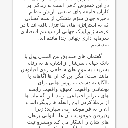
در این خصوص کافی است به زندگی بی
کاران جامعه های صنعتی، ارتش عظيم
ذخيره جهان سوّم متشکل از همه کسانی
که به استراتژی های بقا تنزل یافته اند یا در
عرصه ژئوپليتيک جهانی از سیستم اقتصادی
سرمايه داری جهانی جدا مانده اند،
بينديشيم.
گفتمان های صندوق بین المللی پول يا
بانک جهانی سرشار از اشاره ها به رفاه
بشريت به موج های سطحی روی اقیانوس
مانند است؛ مگر اين که آن ها آگاهانه یا
ناآگاهانه دست به روش هایی برای
پوشاندن واقعيت عميق، واقعيت رابطه
های نابرابر اجتماعی نزنند. اين گفتمان ها
از برملا کردن اين رابطه ها رویگردانند و
آن را به فراموشی می سپارند؛ زيرا
پذيرفتن موجوديت آن ها، ناتوانی برهان
های شان را آشکار می کند و
مشروعيت