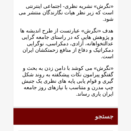
«نگرش» نشریه نظری- اجتماعی اینترنتی
است که زير نظر هيات نگارندگان منتشر می
شود.
هدف «نگرش» عبارتست از طرح انديشه ها
و پژوهش هايی که در راستای جامعه گرايی
عدالتخواهانه، آزادی، دمکراسی، نوگرايی
دمکراتيک و دفاع از منافع زحمتکشان ايران
است.
«نگرش» می کوشد با دامن زدن به بحث و
گفتگو پيرامون نکات پیشگفته به روند شکل
گيری و قوام يابی پايه های نظری يک جنبش
چپ مدرن و متناسب با نيازهای روز جامعه
ايران ياری رساند.
جستجو