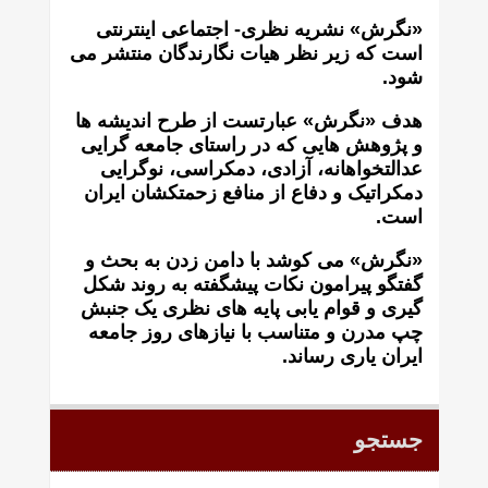
«نگرش» نشریه نظری- اجتماعی اینترنتی
است که زير نظر هيات نگارندگان منتشر می
شود.
هدف «نگرش» عبارتست از طرح انديشه ها
و پژوهش هايی که در راستای جامعه گرايی
عدالتخواهانه، آزادی، دمکراسی، نوگرايی
دمکراتيک و دفاع از منافع زحمتکشان ايران
است.
«نگرش» می کوشد با دامن زدن به بحث و
گفتگو پيرامون نکات پیشگفته به روند شکل
گيری و قوام يابی پايه های نظری يک جنبش
چپ مدرن و متناسب با نيازهای روز جامعه
ايران ياری رساند.
جستجو