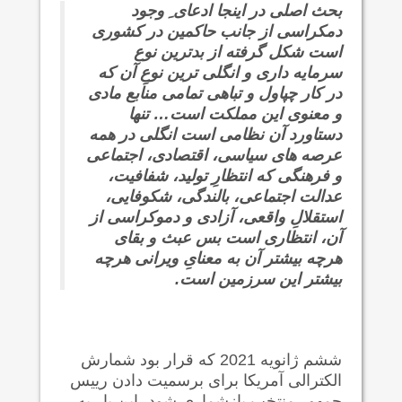
بحث اصلی در اینجا ادعای ِ وجود
دمکراسی از جانب حاکمین در کشوری
است شکل گرفته از بدترین نوع
سرمایه داری و انگلی ترین نوعِ آن که
در کار چپاول و تباهی تمامی منابع مادی
و معنوی این مملکت است… تنها
دستاورد آن نظامی است انگلی در همه
عرصه های سیاسی، اقتصادی، اجتماعی
و فرهنگی که انتظارِ تولید، شفافیت،
عدالت اجتماعی، بالندگی، شکوفایی،
استقلالِ واقعی، آزادی و دموکراسی از
آن، انتظاری است بس عبث و بقای
هرچه بیشتر آن به معنایِ ویرانی هرچه
بیشتر این سرزمین است.
ششم ژانویه 2021 که قرار بود شمارش
الکترالی آمریکا برای برسمیت دادن رییس
جمهور منتخب بازشماری شود، این بار به