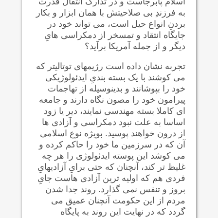
اسلام پابرجاست و در تدارک انتقال قدرت
به فرزندِ بی صلاحیتش با همان ابزار و بکار
بردنِ انواع حیل است، می تواند خود در
جایگاه انتقاد و تمسخر از دمکراسی هایِ
دیگر و از جمله آمریکا برآید؟
تجربه نشان داده است رژیمهای توتالیتر که
می کوشند با یک بسته بندیِ ایدئولوژیکی
خود را بپوشانند و بدینوسیله از تهاجمات
پیرامون خود را مصون نگاه دارند و جامعه
ای کاملا بسته مهندسی نمایند، دیر یا زود
اساسا به علت نبود دمکراسی و آزادی ها
از درون خواهند پوسید. بویژه نوع اسلامی
آن که در سرزمین ما خود را حاکم کرده و
می کوشد این پوسته ایدئولوژی را هر چه
غلیظ تر کند، آنچنان که حتی برایِ آزادیهایِ
فردی هم که اولیه ترین آزادی هاست جایِ
بروز و تنفس نمی گذارد. روند جدا شدن
مردم از این حکومت آنچنان عمیق می
گردد که در نهایت این روند به پایگاه