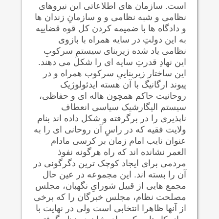
است. سازمان های اطلاعاتی این نیروهای
نظامی و شبه نظامی و و سازمانِ زندان ها
و دادگاه ها با ضمیمه کردن کل قوه قضاییه
به این دولتِ در سایه همراه با بازوی
نظامی یاد شده زیربنای سیستمِ سرکوبِ
این نهادِ قدرتِ سایه ای را شکل می دهند.
این ساختار زیربناییِ سرکوب همراه و در
پیوند ارگانیگ با آن هسته ایدئولوژیک
روحانیت حاکم همچون هاله ای و حفاظی،
سیستم الیگارشیک سیاسی انعطاف
ناپذیری را در برگرفته و شکل داده اند بنام
ولایت فقیه که در راسِ آن روحانی ای را به
عنوان نایب امام زمان بر کرسی مادام
العمر نشانده اند که راه هرگونه نفوذ
مردمی برای ایجاد کوچک ترین دگرگونی در
آن را بسته اند. این مجموعه در عین حال
مجمع هایی از قبیل شورایِ نگهبان، مجلس
مصلحت نظام، مجلس خبرگان را که برخی
از آنها ظاهرا انتخابی است ولی در نهایت با