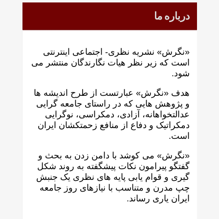
درباره ما
«نگرش» نشریه نظری- اجتماعی اینترنتی
است که زير نظر هيات نگارندگان منتشر می
شود.
هدف «نگرش» عبارتست از طرح انديشه ها
و پژوهش هايی که در راستای جامعه گرايی
عدالتخواهانه، آزادی، دمکراسی، نوگرايی
دمکراتيک و دفاع از منافع زحمتکشان ايران
است.
«نگرش» می کوشد با دامن زدن به بحث و
گفتگو پيرامون نکات پیشگفته به روند شکل
گيری و قوام يابی پايه های نظری يک جنبش
چپ مدرن و متناسب با نيازهای روز جامعه
ايران ياری رساند.