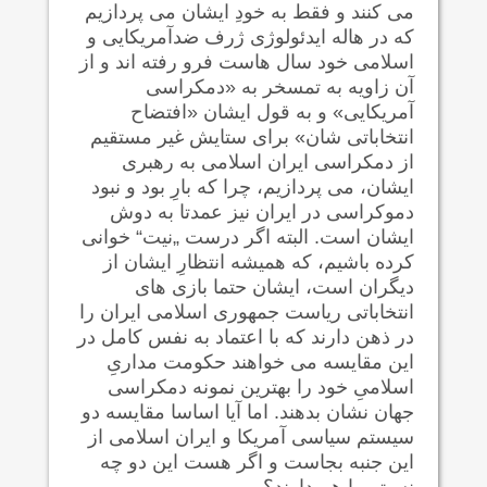
می کنند و فقط به خودِ ایشان می پردازیم
که در هاله ایدئولوژی ژرف ضدآمریکایی و
اسلامی خود سال هاست فرو رفته اند و از
آن زاویه به تمسخر به «دمکراسی
آمریکایی» و به قول ایشان «افتضاح
انتخاباتی شان» برای ستایش غیر مستقیم
از دمکراسی ایران اسلامی به رهبری
ایشان، می پردازیم، چرا که بارِ بود و نبود
دموکراسی در ایران نیز عمدتا به دوش
ایشان است. البته اگر درست „نیت“ خوانی
کرده باشیم، که همیشه انتظارِ ایشان از
دیگران است، ایشان حتما بازی های
انتخاباتی ریاست جمهوری اسلامی ایران را
در ذهن دارند که با اعتماد به نفس کامل در
این مقایسه می خواهند حکومت مداریِ
اسلامیِ خود را بهترین نمونه دمکراسی
جهان نشان بدهند. اما آیا اساسا مقایسه دو
سیستم سیاسی آمریکا و ایران اسلامی از
این جنبه بجاست و اگر هست این دو چه
نسبتی با هم دارند؟