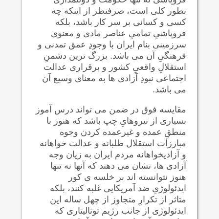
بطور کلی است، صرفنظر از اینکه چه
کسی و کسانی بر سر کار باشد، بلکه
فروپاشیِ تمامیِ عناصر مادی و معنوی
سرزمینی بنام ایران با وجودِ عمق تمدنی و
فرهنگیِ آن می باشد. بزرگ ترین دشمنِ
استقلالِ واقعیِ کشور و برقراری عدالت
اجتماعی نبودِ آزادی ها به معنای وسیع آن
می باشد.
مقایسه فوق در ضمن می تواند درس آموز
بسیاری از نیروهایِ چپ باشد که هنوز با
منطقِ عمده و غیرعمده کردن وجوه
مبارزات استقلال طلبانه و عدالت خواهانه
و آزادیخواهانه مردم ایران به زیان وجه
آزادی ها، نشان می دهند که آنها نه تنها
هنوز نتوانسته اند بر خلسه ی کور
ایدئولوژیِ ضد آمریکایی غلبه کنند، بلکه
متاثر از تکرارِ متجاوز از چهل ساله این
ایدئولوژی از جانب رژیم توتالیتاری که