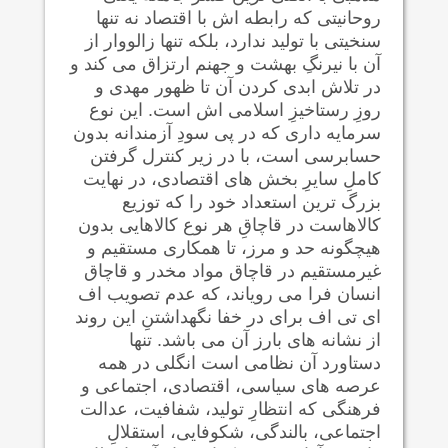
روحانیتی که رابطه اش با اقتصاد نه تنها
سنخیتی با تولید ندارد، بلکه تنها زالووار از
آن با نیرنگِ بهشت و جهنم ارتزاق می کند و
در تلاش ابدی کردن آن تا ظهور مهدی و
روزِ رستاخیزِ اسلامی اش است. این نوع
سرمایه داری که در پی سودِ آزمندانه بدون
حسابرسی است، با در زیر کنترل گرفتن
کاملِ سایرِ بخش های اقتصادی، در نهایت
بزرگ ترین استعداد خود را که توزیع
کالاهاست در قاچاقِ هر نوع کالاهایی بدون
هیچگونه حد و مرز، تا همکاری مستقیم و
غیرمستقیم در قاچاق مواد مخدر و قاچاق
انسان فرا می رویاند، که عدم تصویب اف
ای تی اف برای در خفا نگهداشتنِ این روند
از نشانه های بارز آن می باشد. تنها
دستاورد آن نظامی است انگلی در همه
عرصه های سیاسی، اقتصادی، اجتماعی و
فرهنگی که انتظارِ تولید، شفافیت، عدالت
اجتماعی، بالندگی، شکوفایی، استقلالِ