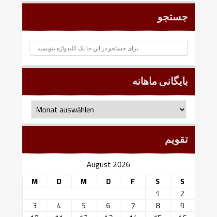
جستجو
بایگانی ماهانه
بایگانی
ماهانه
تقویم
August 2026
M
D
M
D
F
S
S
1
2
3
4
5
6
7
8
9