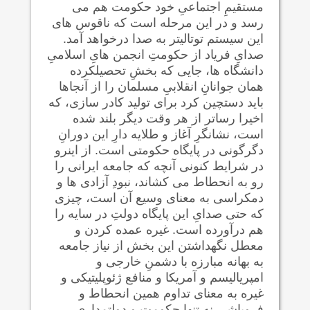
مستقیمِ اجتماعیِ خود حکومت هم می
رسد و در این مرحله است که ناقوس های
این سیستم توتالیتر به صدا درخواهد آمد.
صدایِ فریاد از حکومتِ انجمن هایِ اسلامیِ
دانشگاه ها، جایی که بخشِ تحصیلکرده
همان جوانانِ انقلابیِ مسلمان را از آنجاها
باید دستچین کرد برای تولید کادر سازی، که
اخیرا رساتر از هر وقت دیگر بلند شده
است، نشانگرِ آغاز و طلایه دارِ این دورانِ
دگرگونی در پایگاه حکومتی است. از اینرو
در شرایط کنونی آنچه که جامعه ایرانی را
رو به انحطاط می کشاند، نبودِ آزادی ها و
دمکراسی به معنای وسیع آن است، چیزی
که حتی صدایِ این پایگاه دولتِ در سایه را
هم درآورده است. غیره عمده کردن و
معطل نگهداشتن این بخش از نیاز جامعه
به بهانه مبارزه با دشمنِ خارجی و
امپریالیسم و آمریکا و منافع ژئوپلیتیکی و
غیره به معنای تداوم همین انحطاط و
فروپاشی نه تنها حکومت و دولتمداری