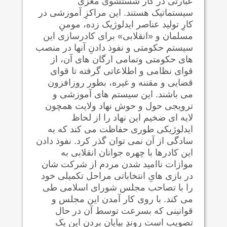
عبارتی در کار شستشوی مغزی
سیستماتیک هستند. این مراکزِ آموزشی در
کارِ تولید عناصر ایدلوژیک زده، مومنِ
مسلمان و «انقلابی» برای کادرسازی این
سیستم حکومتی و نفوذ دادنِ آنها در منصب
های حکومتی وتمامی ارگان های آن، از
قوای نظامی و اطلاعاتی گرفته تا قوای
قضایی و مقننه و غیره، بطور روزافزون
می باشند. این سیستم های آموزشی و
ترویجی حول و حوش نهاد ولایت همچون
لایه ای ضخیم این نهاد را از لحاظ
ایدلوژیکی طوری حفاظت می کند که به
سادگی از آن نمی توان گذر کرد. نفوذ دادن
این کادرها با چهره جوانان انقلابی به
موازات ناامید شدن مردم از شرکت شان
در بازی هایِ انتخاباتی مراحل تکمیلی خود
را با تصاحب مجلس شورای اسلامی طی
می کند. با روی کار آمدن این مجلس و
قوانینی که بسرعت توسط آن در حال
تصویب است روندِ بپایان بردن این یک