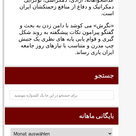
عدالتخواهانه، آزادی، دمکراسی، نوگرايی
دمکراتيک و دفاع از منافع زحمتکشان ايران
است.
«نگرش» می کوشد با دامن زدن به بحث و
گفتگو پيرامون نکات پیشگفته به روند شکل
گيری و قوام يابی پايه های نظری يک جنبش
چپ مدرن و متناسب با نيازهای روز جامعه
ايران ياری رساند.
جستجو
بایگانی ماهانه
بایگانی
ماهانه