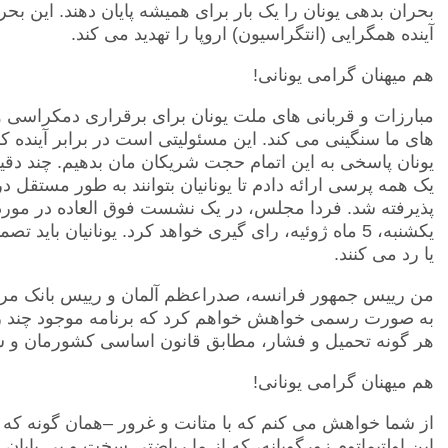
بحران بدهی یونان را یک بار برای همیشه پایان دهند. این ب
آینده همگرایی (انتگراسیون) اروپا را تهدید می کند.
هم میهنان گرامی یونانی!
مبارزات و قربانی های ملت یونان برای برقراری دمکراسی و
های ما سنگینی می کند. این مسئولیتی است در برابر آینده ک
یونان پاسخی به این اتمام حجت شریکان مان بدهیم. چند د
یک همه پرسی ارائه دادم تا یونانیان بتوانند به طور مستقل در 
پذیرفته شد. فردا مجلس، در یک نشست فوق العاده در مورد 
یکشنبه، 5 ماه ژوئیه، رای گیری خواهد کرد. یونانیان باید
یا رد می کنند.
من رییس جمهور فرانسه، صدراعظم آلمان و رییس بانک مرکزی 
به صورت رسمی خواهش خواهم کرد که برنامه موجود چند روز د
هر گونه تحمیل و فشار، مطابق قانون اساسی کشورمان و سن
هم میهنان گرامی یونانی!
از شما خواهش می کنم که با متانت و غرور –همان گونه که 
این اولتیماتوم زورگویانه، که از ما ریاضتی سخت و بی پایان