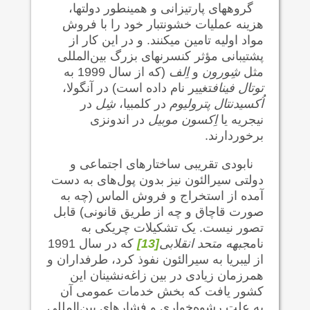
گروههای پارتیزانی و همینطور دولتها،
هزینه عملیات خشونت‍بار خود را با فروش
مواد اولیه تامین می‍کنند. و در این کار از
پشتیبانی مؤثر کنسرنهای بزرگ بین‌المللی
مثل
شِورون
و
اِلف
(که از سال 1999 به
توتال فیناف
تغییر نام داده است) در آنگولا،
اُکسیدنتال پترولیوم
در کلمبیا،
شِل
در
نیجریه یا
اِکسون موبیل
در اندونزی
برخوردارند.
نابودی تقریبی ساختارهای اجتماعی و
دولتی سیرالئون نیز بدون پول‌های به دست
آمده از استخراج و فروش الماس (چه به
صورت قاچاق و چه از طریق قانونی) قابل
تصور نیست. یک تشکیلات چریکی به
نام
جبهه متحد انقلابی
[13]
که در سال 1991
از لیبریا به سیرالئون نفوذ کرد، طرفداران و
همرزمان زیادی در بین زاغه‌نشینان این
کشور یافت که بخش خدمات عمومی آن
به علت رشوه‌خواری و فشارهای بین‌المللی