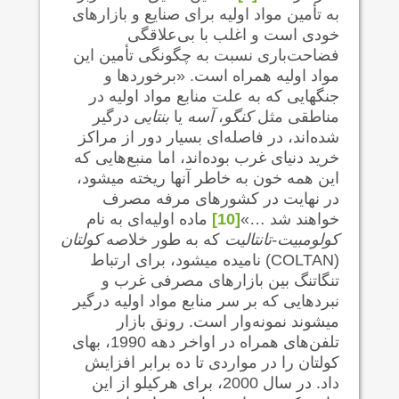
به تأمین مواد اولیه برای صنایع و بازارهای
خودی است و اغلب با بی‌علاقگی
فضاحت‌باری نسبت به چگونگی تأمین این
مواد اولیه همراه است. «برخوردها و
جنگهایی که به علت منابع مواد اولیه در
مناطقی مثل
کنگو
،
آسه
یا
بنتایی
درگیر
شده‌اند، در فاصله‌ای بسیار دور از مراکز
خرید دنیای غرب بوده‌اند، اما منبع‌هایی که
این همه خون به خاطر آنها ریخته می‍شود،
در نهایت در کشورهای مرفه مصرف
خواهند شد …»
[10]
ماده اولیه‌ای به نام
کولومبیت-تانتالیت
که به طور خلاصه
کولتان
(COLTAN) نامیده می‍شود، برای ارتباط
تنگاتنگ بین بازارهای مصرفی غرب و
نبردهایی که بر سر منابع مواد اولیه درگیر
می‍شوند نمونه‌وار است. رونق بازار
تلفن‌های همراه در اواخر دهه 1990، بهای
کولتان را در مواردی تا ده برابر افزایش
داد. در سال 2000، برای هرکیلو از این