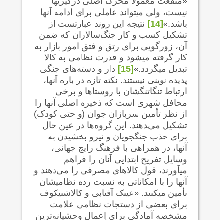
«منفعت معمولاً محرک اصلی درگیریها
نیست، ولی می‍تواند عاملی برای ادامه آنها
باشد.»
[14]
نتیجه این روند عبارتست از
تشکیل کسب و کار جنگ‌سالاران که ضمن
آن، زورگویی برای رتق و فتق امور بازار به
کار گرفته می‍شود و قدرت نظامی به کالا
تبدیل می‍گردد.»
[15]
دار و دسته‌های جنگی
پدیده نوینی نیستند. نکته تازه در باره آنها،
ارتباط تنگاتنگشان با روستاها و برخی
محافل شهری است که ذخیره اصلی آنها را
از نظر تأمین سربازان جوان (و حتی کودک)
تشکیل می‌‍د‌هند. این گروه‌ها در عین حال
برای جذب جنگجویان و نیرو بخشیدن به
آنها، در همراهی با فرهنگ رایج جهانی،
وسایل تفریح ابتدایی آنان را فراهم
می‍آورند، قول کالاهای مصرفی را می‌دهند و
آنها را با امکاناتی به نسبت رده نظامیشان
تأمین می‍کنند. «عینک آفتابی و کالاشنیکوف
برای بعضی از دستجات نظامی علامت
مشخصه آمادگی برای اِعمال وحشیانه‌ترین