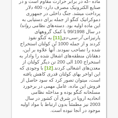
ماده -که در برابر حرارت مقاوم است و در
صنایع الکترونیک مصرف دارد- 400 دلار
پرداخت می‍شد. جنگ داخلی در جمهوری
دموکراتیک کنگو از جمله برای دستیابی به
این ماده اولیه بود. دسته‌های نظامی
رواندا
در سال 99/1998 با کمک گروههای
پارتیزانی
آر-سی-دی
[11]
به کنگو نفوذ
کردند و از جمله 1000 تُن کولتان استخراج
شده را تصاحب نمودند. آنها علاوه بر این،
دهقانان منطقه‌های اشغال شده را وادار به
استخراج 100 الی 200 تن دیگر کولتان از
معدن‌های اشغالی کردند.
[12]
با وجودی که
این اواخر بهای کولتان قدری کاهش یافته
است، می‍توان تصور کرد که سود حاصل از
فروش این ماده، عامل مهمی در برخورد
مسلحانه کنگو بوده و مداخله نظامی
اتحادیه اروپا در شرق آن کشور در سال
2003 نیز مطمئناً بدون ارتباط با مواد اولیه
موجود در آنجا نبوده است.