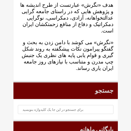
هدف «نگرش» عبارتست از طرح انديشه ها
و پژوهش هايی که در راستای جامعه گرايی
عدالتخواهانه، آزادی، دمکراسی، نوگرايی
دمکراتيک و دفاع از منافع زحمتکشان ايران
است.
«نگرش» می کوشد با دامن زدن به بحث و
گفتگو پيرامون نکات پیشگفته به روند شکل
گيری و قوام يابی پايه های نظری يک جنبش
چپ مدرن و متناسب با نيازهای روز جامعه
ايران ياری رساند.
جستجو
بایگانی ماهانه