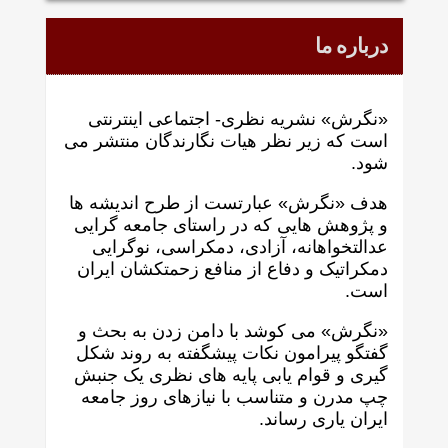
درباره ما
«نگرش» نشریه نظری- اجتماعی اینترنتی
است که زير نظر هيات نگارندگان منتشر می
شود.
هدف «نگرش» عبارتست از طرح انديشه ها
و پژوهش هايی که در راستای جامعه گرايی
عدالتخواهانه، آزادی، دمکراسی، نوگرايی
دمکراتيک و دفاع از منافع زحمتکشان ايران
است.
«نگرش» می کوشد با دامن زدن به بحث و
گفتگو پيرامون نکات پیشگفته به روند شکل
گيری و قوام يابی پايه های نظری يک جنبش
چپ مدرن و متناسب با نيازهای روز جامعه
ايران ياری رساند.