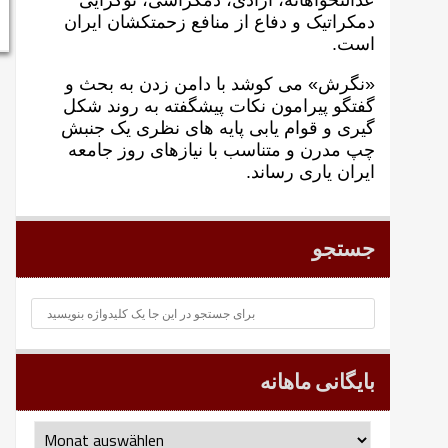
عدالتخواهانه، آزادی، دمکراسی، نوگرايی
دمکراتيک و دفاع از منافع زحمتکشان ايران
است.
«نگرش» می کوشد با دامن زدن به بحث و
گفتگو پيرامون نکات پیشگفته به روند شکل
گيری و قوام يابی پايه های نظری يک جنبش
چپ مدرن و متناسب با نيازهای روز جامعه
ايران ياری رساند.
جستجو
بایگانی ماهانه
بایگانی
ماهانه