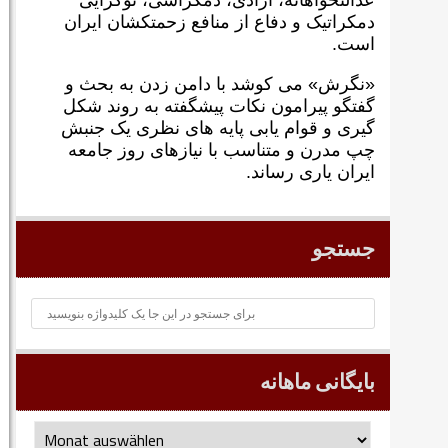
عدالتخواهانه، آزادی، دمکراسی، نوگرايی
دمکراتيک و دفاع از منافع زحمتکشان ايران
است.
«نگرش» می کوشد با دامن زدن به بحث و
گفتگو پيرامون نکات پیشگفته به روند شکل
گيری و قوام يابی پايه های نظری يک جنبش
چپ مدرن و متناسب با نيازهای روز جامعه
ايران ياری رساند.
جستجو
بایگانی ماهانه
بایگانی
ماهانه