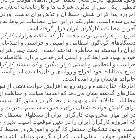
تعطیلی یکی پس از دیگری شرکت ها و کارخانجات آنچنان سا
امروزه پیدا کردن شغل، حفظ آن و تلاش برای بدست آوردن ل
تبدیل شده است، بطوریکه در این میان مطالبات مربوط به ب
آخرین مطالبات کارگران ایران قرار گرفته است.
افزون بر غیرایمنی بودن محیط کار که سالانه هزاران کارگر د
دستگاه‌های گوناگون انتظامی و امنیتی و حراستی و اطلاعات
ایران را پیوسته به مخاطره انداخته است. تحت چنین شرای
خود و بهبود شرایط کار و ایمنی اش قدمی بردارد بلافاصله 
حراست و انتظامی و امنیتی قرار میگیرد و کم نیستند کارگر
طرح مطالبات خود اخراج و روانه‌ی زندان‌ها شده اند و آسیب‌
خانواده هایشان وارد آمده است.
آمارهای تکان‌دهنده‌ و روند رو به افزایش حوادث ناشی از ن
سال‌های گذشته نشان می‌دهد که اساسا صیانت و حفاظت از
مطالبات عادلانه آنان و بهبود شرایط کار در دستور کار سیست
برای کاهش حوادث شغلی برای مجموعه سیستم مدیریت و قان
در این میان محرومیت کارگران ایران از تشکلهای مستقل 
که امروزه کارگران ایران را در چنین موقعیت آسیب پذیری در
است. وجود تشکلهای مستقل کارگری و آموزش در محیط کار ی
و کاهش حوادث شغلی است که از دیگر سو میتواند باعث تغیی