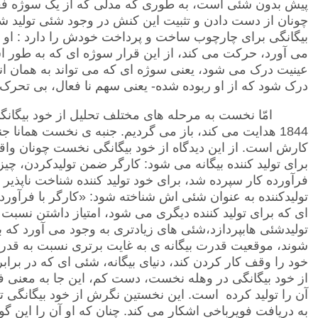
پیش بدون شئی است، به طوری که مدلی که از یک سوژه فعال
چونان از دست دادن و تثبیت این کنش در وجود شئی تولید ش
بیگانگی برای چارچوب ساخت و پرداخت خودش را دارد : او به
می آورد، حرکت می کند، از این قرار سوژه ای که به طور اس
عینیت درک می شود، یعنی سوژه ای که می تواند به همان اندا
درک شود که از او ربوده شده- یعنی سهم نا فعال، بی تحر
امّا نخست به مرحله های مختلف تحلیل از خود بیگانگ
1844 هدایت می کند، باز می گردیم. جنبه ی نخست همانا ج
کارش است. از این دیدگاه از خود بیگانگی نخست چونان واق
برای تولید کننده بیگانه می شود: کارگر ضمن تولیدکردن، 
فرآورده کار سپرده شد، برای خود تولید کننده شناخت ناپذی
ای که برای تولید کننده دیگری می شود، امتیاز داشتن نسبت به 
تولیدشئی هابپردازد،شئی های زیادتری به وجود می آورد که برا
شوند، موقعیت قدرت بیگانه ی به غایت برتری نسبت به قدرت ت
از خود بیگانگی در وهله نخست، دست کم، این جا به معنی ف
آن را تولید کرده است. این نخستین نگرش از خود بیگانگی
به دریافت فویرباخی اشکار می کند. چنان که او آن را این