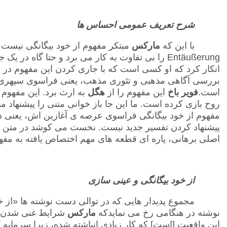
شرح تعریف عمومی احساس ها
با این که
مارکس
مبتکر مفهوم از خود بیگانگی نیست 
Entäußerung
را بی تفاوت به کار می برد و حتا گاه در یک ج
بررسی آگاهی مذهبی و تئوری مذهب، یعنی فراسوی سپهر
است.
فویر باخ
این مفهوم را از
هگل
به ارث برد. این مفهوم
روح بازی کرده است. ما این جا باز خوانی متنی را پیشنهاد
پیشنهاد کردن تفسیر جدید نیست. نخست می کوشد در متن
م
اصلی برهانی، پاره ای قطعه های مهم اختصاص یافته به مفهوم 
از خود بیگانگی و عینی سازی
مجموع پدیدار هایی که در توالی دست نوشته ها «از 
نوشته در هنگامی رخ می نمایدکه
مارکس
شرایط غنی شدن جا
این واقعیت [است] که کار زیادی انباشته شده، زیرا سرمایه 