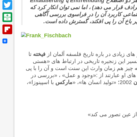
با این که مارکس مبتکر مفهوم از خود بیگانگی نیست (یعنی هر دو اصطلاح Entfremdung یا Entäußerung
Facebook
رادف قرار می دهد) ، اما نمی توان انکار کرد که
Twitter
تماعی کاربرد آن را در فراسوی بررسی آگاهی
باخ آن را پی افکند، گسترش داده است.
Balatarin
Flipboard
های زیادی در باره تاریخ فلسفه آلمان از
فیخته
تا
ر این زنجیره تاریخی در ارتباط های «هستی
 چیز هم زمان وارث این سنت است و آن را با پی
های او عبارتند از :«وجود و عمل» ، «بررسی در
ن
2002؛ «تولید انسان ها»، «
مارکس
با اسپینوزا»،
 از عین تصور می کند»