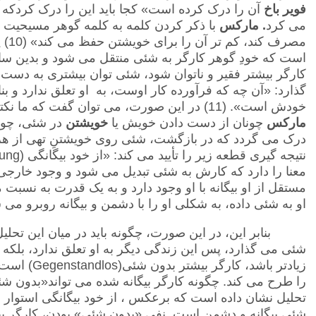
فویر باخ
آن را درک کرده است» کجا باید این را درک کردک
می کرد
. مارکس
با ذکر کردن کلمه به کلمه گوهر مسیحیت ن
مصرف
است که خودِ گوهر کارگر به شئی منتقل می شود و بدین سان
کارگر بیشتر فقیر و ناتوان شود، شئی توان بیشتری به دست 
گذارد: «آن چه که فرآورده کار اوست، به او تعلق ندارد و بنا
خودش است». (11) در این صورت، می توان گفت که ما نکته اساسی را دریافته ایم: از خود بیگانگی به عقیده ی
مارکس
چونان از دست دادن خویش یا
خویشتن
در شئی، چونا
درک می گردد که در بازگشت، شئی روی خویشتنِ تهی از هر 
نتیجه گیری قطعه زیر را تأیید می کند: «از خود بیگانگی
ung)
معنا را دارد که کارش به شئی تبدیل می شود و وجود خارجی پ
مستقل از او بیگانه با او وجود دارد و به یک قدرت به نسبت
او به شئی داده، به شکلی او را با دشمن و بیگانه روبرو می ساز
بنابر این، در این صورت، چگونه باید در میان این تحل
شئی می گذارد، پس این زندگی دیگر به او تعلق ندارد، بلکه 
زیادتر باشد، کارگر بیشتر بدون شئی
(Gegenstandlos)
را طرح می کند. چگونه کارگر بیگانه شده می تواند«بدون 
تحلیل نشان داده است که برعکس ، از خود بیگانگی استوار 
شئی بیگانه و دشمن است. نفی «بدون شئی» بودن، کارگر ب