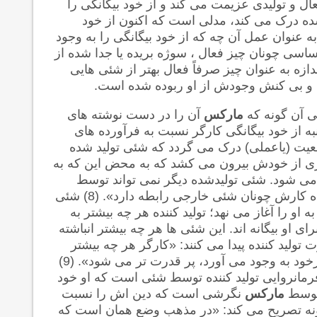
 و تولیدی عزیمت می کند و از خود بیگانگی را
ده درک می کند، مدلی است که اکنون از خود
 عنوان عمل آن چه که از خود بیگانگی را به وجود
اسی چونان چیز فعال ، سوژه بریده یا جدا شده از
زه به عنوان چیز صرفاً فعال بهتر از شئی هایی
ک و بی کنش وجودش از او ربوده شده است.
ی آن گونه که
مارکس
آن را در دست نوشته های
نبه از خود بیگانگی کارگر نسبت به فرآورده های
عیت (یاعملی) درک می گردد که شئی تولید شده
چیزی از خودش بیرون می کشد که به محض این که به
ر می شود. شئی تولیدشده دیگر نمی تواند توسط
تولیدکننده به عنوان شئی اش شناخته شود: «کارگر با فرآورده کارش چونان شئی خارجی رابطه دارد». (8) شئی
او را آغاز می نهد؛ تولید کننده هر چه بیشتر به
ی او بیگانه اند. این شئی ها هر چه بیشتر انباشته
ولید کننده پیدا می کنند: «کارگر هر چه بیشتر
خود را وقف کار کردن کند، دنیای بیگانه، شئی ای که در برابرخود به وجود می آورد، پر قدرت تر می شود». (9)
رمانروایی تولید کننده توسط شئی است که او خود
 توسط
مارکس
نگرشی است که دین اش را نسبت
 گونه تصریح می کند: «در مذهب وضع همان است که