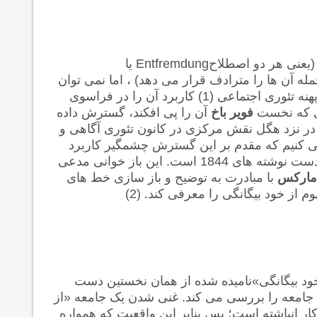
(یعنی هر دو اصطلاح
Entfremdung
یا
مله آن ها را مترادف قرار می دهد) ، اما نمی توان
انکار کرد که او کسی است که با جاری کردن این مفهوم در پهنه تئوری اجتماعی (1) کاربرد آن را در فراسوی
ی که نخست
فویر باخ
آن را پی افکند، گسترش داده
 در نزد هگل نقش مرکزی در کانون تئوری آگاهی و
 می کنیم که مقدم بر این گسترش چشمگیر کاربرد
مفهوم از خود بیگانگی فراسوی عرصه ی آغازین اش، یعنی دست نوشته های 1844 است. این باز خوانی مدعی
ارکس
با مبادرت به توضیح و باز سازی خط های
از خود بیگانگی را معرفی کند. (2)
خود بیگانگی»نامیده شده از همان نخستین دست
معه را بررسی می کند. غنی شدن یک جامعه «از
کار انباشته است؛ پس بنابر این واقعیت که همواره