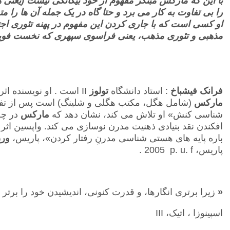
را بی تفاوت به کار می برد و حتا گاه در یک جمله آن ها را مت
او کسی است که با جاری کردن این مفهوم در پهنه تئوری اج
مذهبی و تئوری مذهب، یعنی فراسوی سپهری که نخست فویر 
فرانک فیشباخ
: استاد دانشگاه
تولوز
II
است . او نویسنده اثر 
مارکس
(شامل هگل، مکتب هگلی و شلینگ) است پس از تفسی
شناسی کنش» او تلاش می کند، نشان دهد که
مارکس
در چه
افکندن نقد بنیادی ذهنیت مدرن نوسازی می کند. واپسین اثر 
باره پایه های هستی شناسی مدرنِ رفتار کردن»، پاریس،
ور
پاریس،
p. u. f
2005 .
«
زیرا برتری انگارها، و قدرت کنونی، اندیشیدن
خود را برتر
اسپینوزا ، اتیک،
III