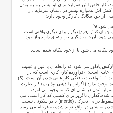
د، کار خاص اش همواره برای او بیشتر روبرو بودن
 کنش اش همواره بیشتر در دستان سرمایه دار
 شود. (4)
چونان کنش [فرد] دیگر و برای دیگری واقعی است.
ود . آن ها به دیگری جز او تعلق دارند و از خود
 بیگانه می شود یا از خود بیگانه شده است.
ارکس
یادآور می شود که رابطه ی با عین و عینیت
ای عادی است: «فرآورده کار، کاری است که در
است […] واقعیت یافتگی کار عینی شدن آن است. (5)
، وجود ندارد (اگراین را ذهنی بپذیریم) کار عبارت
توار شدن در شئی ای که به وجود می آورد،
 شده،گذاری ناگزیر برای کنشی که کار است، می
قوط
در بی تحرکی
(Inertie)
یا در سکونی نیست
ی شدن به شئی در واقع تولید شده به فرجام می رسد
ر خود، دور از فرو نشستن در آن چه که آن نیست،