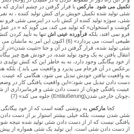
تکمیل می شود
.
مارکس
با قرار گرفتن در چشم اندازی که م
شئی تولید شده تکمیل خویش برای کنش تولید کننده ، نه ن
شئی، سوژه تولید کننده از کنش ناب در اینرسی شئی فرو نم
گوشت و استخوان» که تولید می کند، می گوید که « در عملِ 
فرو نمی افتد، بلکه
فرآورده عینی اش
تنها به تأیید کردن ک
طبیعی است، می پردازد» (6) اکنون این امر
شئی تولید شده، قرار گرفتن در آن و حتا «تثبیت شدن»در آن 
انتقال یافتن به یک وجود تولید شده، در خودش هیچ چیز بیگا
از خود بیگانگی وجود دارد، نه به خاطر این که کنش تولیدی 
برعکس در آن فرجام می پذیرد و واقعیت می یابد )، بلکه هنگ
به واقعیت نیافتن خودش تبدیل می شود، هنگامی که عینیت یاف
دست دادن تبدیل می شود:«این واقعیت یافتگی کار در وضعیت
عینیت یافتگی چونان از دست دادن شئی و فرمانبرداری از ش
،چونان خارجی شدن
(Entäußerung)
جلوه می کند» (7)
کجا
مارکس
به روشنی گفته است که از خود بیگانگ
شئی شدن نیست،
بلکه خیلی بیشتر استوار بر از دست دادن 
یافتگی نیست که از از دست دادن شئی تولید شده نتیجه شود
از دست دادن شئی است. این تولید یک شئی همواره از پیش 