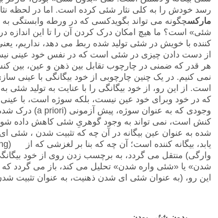
رسد خودش را به کلی نثار شئی کرده است. اما در لحظه نثار ک
مارکس
چگونه می تواند بگویدکسی که در ورطه وابستگی به ش
شئی» است؟ ما هیچ امکان درک کردن آن را تا این اندازه دراز
کننده با خویش در شئی تولید شده ربط می دهد، نداریم، یعنی 
از دست دادن چیزی در شئی است که در نفس خود عینی نیست.
هر قدر که ضمنی در چارچوب تقابل بین ذهن و عین، بین کنش
نمی کنیم. در یک چنین چارچوبی از خود بیگانگی با عینی ساز
است. از این رو، از خود بیگانگی را با عنایت به تولید شئ
که در خود وبرای خود عین نیست، بلکه سوژه است، با عینی 
وجودی که به عنوان سوژه، پیش آزمونی
(a priori)
درک شده، 
کنش است، نمی تواند به وجود گوهریِ شئی کاهش داده شود،-
شده به عنوان عین بیگانه در آن چه که تثبیت شدن ، شئی
یابد، بیگانه کننده است؛ آن چه که بنا بر لغزشی که از
hung)
وارگی) منتقل می گردد، به برچسب زدن روی از خود بیگانگی
شدن» یا «شئی واره شدن» تحلیل می کند، باز می گردد که با
این رو، (به عنوان شئی ای شدن ذهنیت، به عنوان تثبیت شدن
بدون شئی بودن