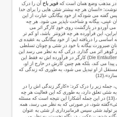
ه در مذهب وضع همان است که
فویر باخ
آن را درک
وشت: «انسان هر چه بیشتر شئی هایی را برای خدا
 کند، کم تر آن را برای خویشتن حفظ می کند» (10) پس گفته می شودکه از خود بیگانگی عبارت از این
 عینی، بیگانه و شناخت ناپذیر می شود. هر چه
می آوردو در بازگشت روی خودِ کارگر اثر می
براین، این فرآورده هر چه فزونتر باشد، او کم تر
ن صیرورت بیگانه با خود در شئی و چونان تسلطی
گوهر اثر می گذارد. درکی که به نظر می رسد این
(Die Entäußer
کارگر در فرآورده اش نه فقط این
یدا می کند، بلکه هم چنین کارش در خارج از او،
 مستقل از او تبدیل می شود، به طوری که زندگی که
د».(12)
یل، جمله زیر را درک کرد: «کارگر زندگی اش را در
به شئی تعلق دارد، به طوری که این فعالیت هر چه
است.(13) در این جمله آشکارا این نتیجه است که مسئله
شئی»گفته شود، در صورتی که به نظر می رسد، همه
بر تولید شئی سپس فرمانبرداری از شئی به عنوان
یگانه شده، برعکس، در نگاه نخست، به نظر می