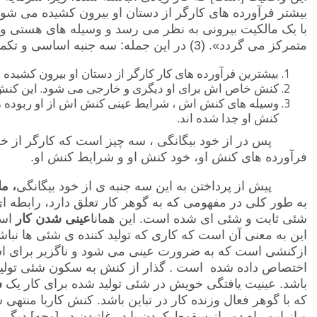
بیشتر فرآورده های کارگر از دستان او بیرون کشیده می شون
با یک مالکیت بیرونی به نظر می رسد و وسیله های هستی و
متمرکز می گردد». (3) در این جمله: سه جنبه اساسی و تکمیلی از خود بیگانگی کارگر وجود دارد:
بیشترین فرآورده های کار کارگر از دستان او بیرون کشیده می
کنش خاص اش برای او دیگری و خارجی می شود. این کنش 
وسیله های کنش اش ، شرایط عینی کنش اش از او ربوده می ش
کنش او جدا شده اند.
پس در از خود بیگانگی ، سه چیز است که کارگر از خود
فرآورده های کنش او، خود کنش او و شرایط کنش او.
پیش از پرداختن به این سه جنبه ی از خود بیگانگی
، م
به طور کلی در مفهومی که به گوهر کار تعلق دارد، رابطه 
شئی ثابت و شئی ای شده است. این همانا
عینی شدن
کار
این به معنی آن است که کاری که تولید کننده ی شئی ها نباشد
ازکنشی است که به ضرورت عینی می شود و ناگزیر برای اس
اختصاص داده شده است . گذار از کنش به سکون شئی تولید
باشد. عینیت یافتگی خویش در شئی تولید شده برای کار یک
س
که با گوهر فعال وزنده کار در تباین باشد. کنش کاربا منته
و از این راه دور از سقوط کردن یا در غلتیدن در [وجه] دیگ