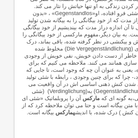
ردن زندگی به او تنها حیاتش را نثار می کند.
ئی فرو افتاده، او«
Gegenstandlos
» ، «بدون
 مدت که از خود بیگانگی را به بیگانه شدن تولید
تا آن اندازه دراز مدت که بیندیشیم از خود بیگانگی
 به بیان دیگر،مفهوم مارکسی از خود بیگانگی را
 و بیکنشی در نظر گرفته شده، باقی بماند، درک
ی
(Die Vergegenständlichung)
مخلوط شده
ی به خاطر از دست دادن خویش، نفی خویش از وجودی
سازی همانند می کنند. ملاحظه می کنیم که برای
یعنی به عنوان آن چه که وجود است، تا جایی که
 چرا که برای چنین وجودی ، رابطه با شئی تولید
 ای شدن کنش ذهنی اساسی اش در آن واقعیت می
(Gegenständlic
به
Verdinglichung)
) (شئی
،به گونه ای که
مارکس
آن را پروبلماتیک «شئی ای
 متن بیگانه است و حتا می توان ملاحظه کرد که از
 کنش ) درک شده، با اندیشه
مارکس
بیگانه است.