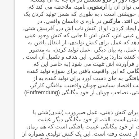
ی توان آن را
ارستویی
نامید، ملاحظه می کند که
فی خویشتن است ، به طوری که ضمن تولید کردن یک
ی افتد.
مارکس
در باره ی «انسان واقعی، در
ایجاد کردن، او از کنش ناب اش در
„
آفرینش شئی
„
نش عینی اش، کنش اش تا جایی که کنش وجود عینی
 به مانشان می دهد که عمل برای کنش تولیدی، از انتقال یافتن به
عمل، به بیان دیگر، عمل تولید کردن، به منظور
نه کننده ندارد: برعکس، این هدف و تکمیل آن است .
در فرآورده اش تثبیت می شود (به خاطر این که
امی که این واقعیت یافتن برای سوژه تولید کننده
تگی به جای دست آورد برای تولید کننده به از
 اقتصاد سیاسی چونان واقعیت نیافتگیِ کارگر،
ئی، تصاحب چونان از خود بیگانگی
(Entfremdung)
ی برای کنش ذهنی، عمل صیرورت (شدن)شئی یا
شئی است. البته، از خود بیگانگی دیگر عینیت
، از خود بیگانگی عینیت یافتگی است که هم زمان
از دست رفته است. این یک کنش تولیدی همواره از