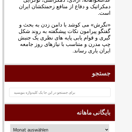
عدالتخواهانه، آزادی، دمکراسی، نوگرايی
دمکراتيک و دفاع از منافع زحمتکشان ايران
است.
«نگرش» می کوشد با دامن زدن به بحث و
گفتگو پيرامون نکات پیشگفته به روند شکل
گيری و قوام يابی پايه های نظری يک جنبش
چپ مدرن و متناسب با نيازهای روز جامعه
ايران ياری رساند.
جستجو
بایگانی ماهانه
بایگانی
ماهانه