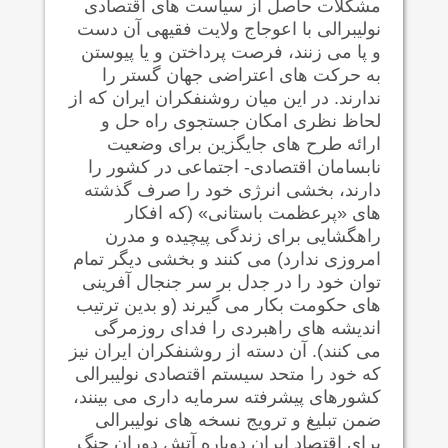
مشکلات حاصل از سیاست های اقتصادی
نولیبرالی با اعوجاج ولایت فقیهی آن دست
و پا می زنند، فرصت پرداختن و یا پیوستن
به حرکت های اعتراضی جهان گستر را
ندارند. در این میان روشنفکران ایران که
از
لحاظ نظری
امکان جستجوی راه حل و
ارائه طرح های جایگزین برای وضعیت
نابسامان اقتصادی- اجتماعی در کشور را
دارند، بخشی انرژی خود را صرف گذشته
های «پرعظمت باستانی» (که افکار
راهگشایی برای زندگی پیچیده و مدرن
امروزی ندارد) می کنند و بخشی دیگر تمام
توان خود را در جدل بر سر جنجال آفرینی
های حکومت بکار می گیرند (و بدین ترتیب
اندیشه های راهبردی را فدای روزمرگی
می کنند). آن دسته از روشنفکران ایران نیز
که خود را متحد سیستم اقتصادی نولیبرالی
کشورهای پیشرفته سرمایه داری می بینند،
ضمن تبلیغ و ترویج نسخه های نولیبرالی
برای اقتصاد ایران دوباره آتش دوران جنگ