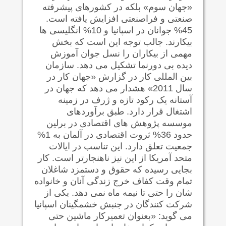
«جهان سوم» بلکه در کشورهای پیشرفته
صنعتی و فراصنعتی افزایش یافته است.
45% جوانان در اسپانیا و 10% انگلیسی ها
بیکارند. جالب توجه این است که بخش
مهمی از بیکاران را نسل جوان آموزش
دیده بی دورنما تشکیل می دهد. سازمان
بین المللی کار در گزارش «جهان کار در
سال 2011» هشدار می دهد که جهان در
آستانه یک رکود تازه و ژرف در زمینه
اشتغال قرار دارد. طبق برآوردهای
موسسه پژوهش های اقتصادی در برلین
حدود 36% ثروت اقتصادی در آلمان به 1%
جمعیت تعلق دارد. این تناسب در ایالات
متحد آمریکا از این نیز ناهنجارتر است. کار
بجایی رسیده که حقوق و دستمزد شاغلان
تمام وقت کفاف خرج زندگی آنان و خانواده
شان را حتی تا نیمه ماه نمی دهد. یکی از
شرکت کنندگان در جنبش خشمگینان اسپانیا
می گوید: «بعنوان تعمیرکار ماشین حتی