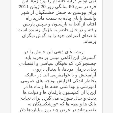
نمی توانم کرایه خانه ام را بپردازم». این
فرد در سن 60 سالگی روز 20 ژوئن 2011
برای پیوستن به جنبش خشمگینان از شهر
والنسیا با پای پیاده به سمت مادرید راه
افتاد، از آنجا به بارسلون و سپس پاریس
رفته و در حال حاضر به بلژیک رسیده است
تا صدای اعتراض خود را به گوش دیگران
برساند.
ریشه های ذهنی
این جنبش را در
گسترش این آگاهی مبتنی بر تجربه باید
جستجو کرد که نخبگان سیاسی و اقتصادی
بجای درمان دردها، یا بدنبال داروی
آرامبخش و یا عوامفریبی اند. در حالیکه
بخاطر اندکی افزایش بودجه های عمومی
آموزشی و بهداشتی هفته ها و ماه ها در
این یا آن کمیسیون پارلمان ها و دولت ها
بحث و جدل صورت می گیرد، برای نجات
بانک ها و بیمه ها که «ورشکستگان به
تقصیر»اند در عرض چند روز میلیاردها دلار