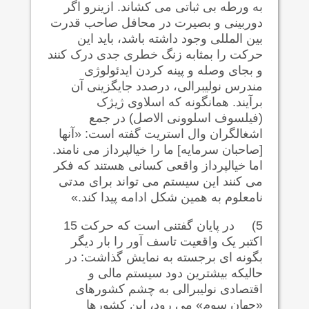
به ورطه بی ثباتی می کشاند. ازینرو اگر
دوربینی و بصیرت در محافل صاحب قدرت
بین المللی وجود داشته باشد، باید این
حرکت را بمثابه زنگ خطری جدی درک کنند
و بجای وصله و پینه کردن ایدئولوژی
مندرس نولیبرالی، درصدد جایگزینی آن
برآیند. همانگونه که اسلاوی ژیژک
(فیلسوف اسلوونی الاصل) در جمع
اشغالگران وال استریت گفته است: «آنها
[صاحبان سرمایه] ما را خیالپرداز می نامند.
اما خیالپرداز واقعی کسانی هستند که فکر
می کنند این سیستم می تواند برای مدتی
نامعلوم به همین شکل ادامه پیدا کند.»
5)
در پایان گفتنی است که حرکت 15
اکتبر یک واقعیت تاسف آور را بار دیگر
بگونه ای برجسته به نمایش گذاشت: در
حالیکه بیشترین دود سیستم مالی و
اقتصادی نولیبرالی به چشم کشورهای
«جهان سوم» می رود، این کشورها