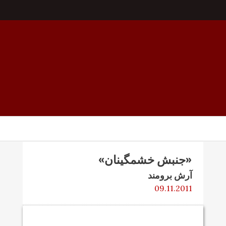
«جنبش خشمگینان»
آرش برومند
09.11.2011