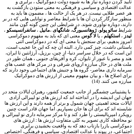
تأیید کردن دوباره نیاز ها به شیوه دولت دموکراتیک ، برابری و
عدالت اقتصادی و سیاسی و فرهنگی به معنی ستودن بازگشت به
هر عصر طلایی نیست. در هر یک از حالت ها ، مضمون ها باید به
منظور سازگار کردن آن ها با شرایط معاصر و توانایی هایی که در بر
دارند، دوباره نوآوری شوند. در شرایطی این چنین گونه گون مانند
شرایط
سائو پولو
،
ژوهانسبورگ
،
شانگهای
،
مانیل
،
سانفرانسیسکو
،
لیدز
،
استکهلم
، یا
لا گوس
معنی ای که باید به مفهوم دموکراسی
امروز بدهیم، برای سنجش با معنی ای که در دموکراسی آتنی
باستانی داشت، چیز کمی دارد. البته آن چه که این جا عجیب است،
این است که در خلال سراسر دنیا- از چین، برزیل، آرژانتین تا ایران،
هند و مصر با عبور از تایوان، کره و آفریقای جنوبی ، همان طور در
ملت های در حال مبارزه اروپای شرقی و در مرکز های عصب های
سرمایه داری معاصر- گروه ها و جنبش های اجتماعی وجود دارند که
برای اصلاح ها ، و بیان مفهوم معینی از ارزش های دموکراتیک
مبارزه می کنند. (14)
با پشتیبانی چشمگیر از جانب جمعیت کشور، رهبران ایالات متحد در
جهان این اندیشه را در انداخته اند که ارزش های نو لیبرالی آزادی
ایالات متحد اهمیتی جهان شمول و برتر از همه دارند و این ارزش ها
شایسته اند که برای آن ها جان بسپاریم. اما جهان قادر است چنین
رویکرد امپریالیستی را طرد کند و تا مرکز سرمایه داری نو لیبرالی و
نو محافظه کاری تصویر به کلی متفاوت ارزش ها : ارزش های
دموکراسی بازرا بازتاب دهد که به واقعیت بخشیدن برابری
اجتماعی، در پیوند با عدالت اقتصادی، سیاسی و فرهنگی، اختصاص