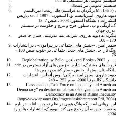
ndt: سیستم عمومی باز نشستگی ها
ndtسیستم عمومی مراقبت
هانا آرنت، امپریالیسم (برگردان به فرانسه M . Leiris) ،
پاریس، seuil 1997 ، دیوید هاروی، امپریالیسم نو، آکسفورد،
انتشارات دانشگاه آکسفورد 2003 ، صص 7- 12
گ. آریگی و ب . سیلور. هرج و مرج و حکومت در سیستم
مدرن جهان
بنگرید به دیوید هاروی، شرایط پسا مدرنیته ، همان جا صص
170 – 168
سمیر امین، «جنبش های اجتماعی در پیرامون» ، در انتشارات
ویگ نارا جا، جنبش های جدید اجتماعی در جنوب صص 100 –
76
Deglobalization, w.Bello. لندن، zed Books ، 2002 و . . .
ndt: ثروت های مشترک، اشاره به زمین های آزاد دسترس در
انگلستان پیش از جنبش حصار کشیدن زمین ها .
دیوید هاروی، سپهر امید، برکلی/ لوس آنجلس، انتشارات
دانشگاه کالیفرنیا 2000، صص252 – 248
L’association „Task Force on inequality and American
Democracy“ en dessine un tableau dérangeant, in American
Democracy in an Age of Rising Inequality
(http://www.apsanet.Org/imgtest/taskforcereport.Pdf, 2004)
این برهانی است که وانگ هویی در نظم نو چین، اغلب در باره
وضعیت چین به آن رجوع می کند. نیویورک، انتشارات هاروارد
2004