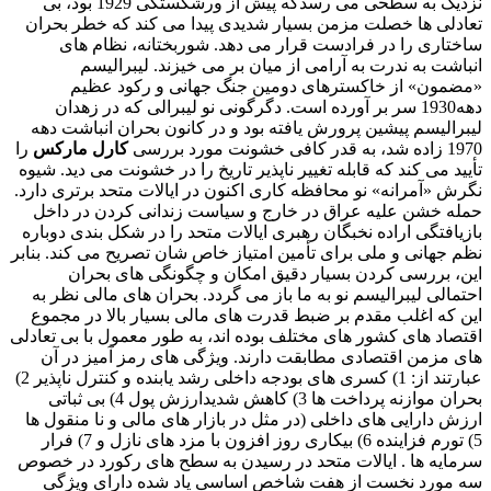
نزدیک به سطحی می رسدکه پیش از ورشکستگی 1929 بود، بی
تعادلی ها خصلت مزمن بسیار شدیدی پیدا می کند که خطر بحران
ساختاری را در فرادست قرار می دهد. شوربختانه، نظام های
انباشت به ندرت به آرامی از میان بر می خیزند. لیبرالیسم
«مضمون» از خاکسترهای دومین جنگ جهانی و رکود عظیم
دهه1930 سر بر آورده است. دگرگونی نو لیبرالی که در زهدان
لیبرالیسم پیشین پرورش یافته بود و در کانون بحران انباشت دهه
1970 زاده شد، به قدر کافی خشونت مورد بررسی
کارل مارکس
را
تأیید می کند که قابله تغییر ناپذیر تاریخ را در خشونت می دید. شیوه
نگرش «آمرانه» نو محافظه کاری اکنون در ایالات متحد برتری دارد.
حمله خشن علیه عراق در خارج و سیاست زندانی کردن در داخل
بازیافتگی اراده نخبگان رهبری ایالات متحد را در شکل بندی دوباره
نظم جهانی و ملی برای تأمین امتیاز خاص شان تصریح می کند. بنابر
این، بررسی کردن بسیار دقیق امکان و چگونگی های بحران
احتمالی لیبرالیسم نو به ما باز می گردد. بحران های مالی نظر به
این که اغلب مقدم بر ضبط قدرت های مالی بسیار بالا در مجموع
اقتصاد های کشور های مختلف بوده اند، به طور معمول با بی تعادلی
های مزمن اقتصادی مطابقت دارند. ویژگی های رمز آمیز در آن
عبارتند از: 1) کسری های بودجه داخلی رشد یابنده و کنترل ناپذیر 2)
بحران موازنه پرداخت ها 3) کاهش شدیدارزش پول 4) بی ثباتی
ارزش دارایی های داخلی (در مثل در بازار های مالی و نا منقول ها
5) تورم فزاینده 6) بیکاری روز افزون با مزد های نازل و 7) فرار
سرمایه ها . ایالات متحد در رسیدن به سطح های رکورد در خصوص
سه مورد نخست از هفت شاخص اساسی یاد شده دارای ویژگی