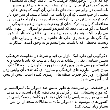
چه که آن را «برخوردهای فرهنگی» می نامند- چنان بد اندیشیده
شده که برخی از میان آن ها توانسته اند- به عنوان تغییر مسیر
نامناسب در برابر سیاست های طبقاتی (آن گونه که بخش های
معینی از چپ سنتی که آن را تأیید می کنند) باشند، از سر خود باز
کرد. تردید نداشتن در آن بازگشت فزاینده به برهان اخلاقی در نزد
محافظه کاران به درک شان از وضعیت بالقوه از هم پاشیدگی
اجتماعی گواهی می دهد که آندیویدوآلیسم نو لیبرالی را پنهان نگاه
می دارد. البته، هم چنین، جریان ناهنجاری اخلاقی که بنابر از خود
بیگانگی ها، بی هنجاری، طردها، حاشیه راندن ها و ویرانی های
زیست محیطی که با تثبیت لیبرالیسم نو به وجود آمده، آشکار می
شود.
دگرگونی این طرد اتیک بازار بی قید و شرط در مقاومت فرهنگی
سپس سیاسی یکی از نشانه های زمان ماست که باید با دقت و نه
ندانسته بررسی شود. بدین ترتیب ضرورت کاویدن رابطه تنگاتنگ
میان چنین مبارزه های فرهنگی و مبارزه ای که هدف آن واپس زدن
استواری ویرانگر قدرت طبقه های رهبری کننده است، بیش از پیش
احساس می شود.
در حقیقت، این سرشت به طور عمیق ضد دموکراتیک لیبرالیسم نو
که مورد پشتیبانی اقتدار گرایی نو محافظه کاران است، باید هدف
اساسی مبارزه سیاسی را تشکیل دهد. فرو کاستن دموکراسی در
کشور های موسوم به «دموکراتیک» مانندایالات متحد از این پس
بسیار زیاد است. (13)