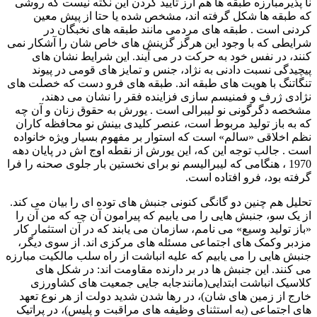
نا پذیرمبارزه طبقه ها هم ارز تأیید کردن این نکته نیست که روشی
که طبقه ها شکل گرفته اند، مشخص شده یا حتا از پیش معین
کردنی است . طبقه های مردمی مانند طبقه های نخبگان در
شرایطی که با وجود این هرگز گزینش های خاص شان را آشکار نمی
کنند، در نفس خود به حرکت در می آیند. این شرایط نشان های
پیچیدگی نسبت دادنی به نژاد، جنس و تمایز های قومی در پیوند
تنگاتنگ با هویت های طبقه اند. طبقه های فرو دست که خصلت های
نژادی ژرف و فمنیسم سازی فزاینده فقر را نشان می دهند،
مشخصه دگرگونی نو لیبرالی است . یورش به حقوق زنان و آن چه
که به باز تولید مربوط است، عنصر کلیدی بینش نو محافظه کاران
نظم اخلاقی «سالم» است که استوار بر مفهوم بسیار ویژه خانواده
است . جالب توجه این که، این یورش از نقطه اوج اش در پایان دهه
1970 ، هنگامی که لیبرالیسم نو برای نخستین بار جلوی صحنه را فرا
گرفته بود، فرو افتاده است.
تحلیل هم چنین دو گانگی کنونی جنبش های توده ای را بیان می کند.
از یک سو، جنبش هایی را می یابیم که پیرامون آن چه که من آن را
«باز تولید وسیع» می نامم، سازمان می یابند که در آن استثمار کار
مزدبر وکمک های اجتماعی مسئله های مرکزی اند. از سوی دیگر،
جنبش هایی را می یابیم که علیه انباشت از راه سلب مالکیت مبارزه
می کنند. این جنبش ها در بر دارنده مقاومت اند: در شکل های
کلاسیک انباشت ابتدایی(مانندجابه جایی جمعیت های کشاورزی
خارج از زمین های شان)، در رها شدن شدید دولت از هر نوع تعهد
های اجتماعی (به استثنای وظیفه های مراقبت و پلیس)، در پراتیک