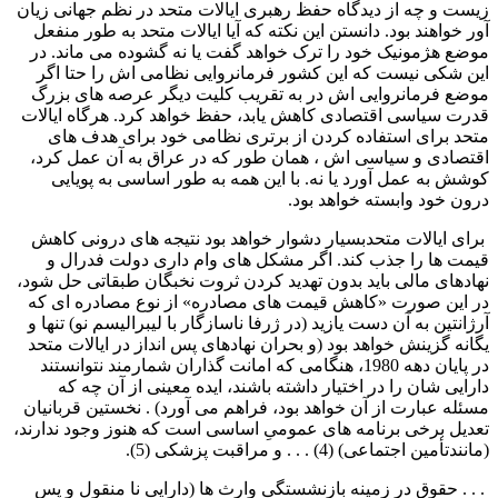
زیست و چه از دیدگاه حفظ رهبری ایالات متحد در نظم جهانی زیان
آور خواهند بود. دانستن این نکته که آیا ایالات متحد به طور منفعل
موضع هژمونیک خود را ترک خواهد گفت یا نه گشوده می ماند. در
این شکی نیست که این کشور فرمانروایی نظامی اش را حتا اگر
موضع فرمانروایی اش در به تقریب کلیت دیگر عرصه های بزرگ
قدرت سیاسی اقتصادی کاهش یابد، حفظ خواهد کرد. هرگاه ایالات
متحد برای استفاده کردن از برتری نظامی خود برای هدف های
اقتصادی و سیاسی اش ، همان طور که در عراق به آن عمل کرد،
کوشش به عمل آورد یا نه. با این همه به طور اساسی به پویایی
درون خود وابسته خواهد بود.
برای ایالات متحدبسیار دشوار خواهد بود نتیجه های درونی کاهش
قیمت ها را جذب کند. اگر مشکل های وام داری دولت فدرال و
نهادهای مالی باید بدون تهدید کردن ثروت نخبگان طبقاتی حل شود،
در این صورت «کاهش قیمت های مصادره» از نوع مصادره ای که
آرژانتین به آن دست یازید (در ژرفا ناسازگار با لیبرالیسم نو) تنها و
یگانه گزینش خواهد بود (و بحران نهادهای پس انداز در ایالات متحد
در پایان دهه 1980، هنگامی که امانت گذاران شمارمند نتوانستند
دارایی شان را در اختیار داشته باشند، ایده معینی از آن چه که
مسئله عبارت از آن خواهد بود، فراهم می آورد) . نخستین قربانیان
تعدیل برخی برنامه های عمومیِ اساسی است که هنوز وجود ندارند،
(مانندتأمین اجتماعی) (4) . . . و مراقبت پزشکی (5).
. . . حقوق در زمینه بازنشستگی وارث ها (دارایی نا منقول و پس