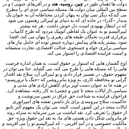
دولت ها (همان طور در
چین
،
روسیه
،
هند
و در آفریقای جنوبی ) و در
سطح بین المللی میان دولت ها، مسئله سیاسی جدی ای را مطرح
می کندکه دیگر نمی توان به پنهان کردن محتاطانه آن به عنوان یک
پدیدار «گذرا» در جاده ای که به دنیای نو لیبرالی رهنمون می شود
که در انتظار بهبودی است، دل خوش داشت . هر چه بیشتر
لیبرالیسم نو به عنوان یک لفاظی اتوپیک مردود که طرح کامیاب
برقراری قدرت نخبگان طبقه های رهبری را پنهان می کند، افشا
شود، بیشتر پایه های پیدایش دوباره جنبش توده ای حامل نیاز های
سیاسی برابری خواه و جستجوی عدالت اقتصادی، تجارت منصفانه
و امنیت فزاینده اقتصادی را استوار می کند.
اوج گفتمان هایی که استوار بر حقوق است، به همان اندازه فرصت
هایی را که مسئله هایی را طرح می کند، می گشاید. حتا می توان در
مفهوم حقوق، در تفسیر قرار دادی و نو لیبرالی آن، سلاح نقد اقتدار
گرایی نو محافظه کاری، به ویژه بنابرروشی که «جنگ با تروریسم»
در همه جا به عنوان دست آویز برای کاهش آزادی های مدنی و
سیاسی (از ایالات متحد تا چین و چچنی) به کار رفته، مشاهده کرد.
فراخوان فزاینده به شناخت حق عراق در تعیین سرنوشت و
حاکمیت، سلاح نیرومندی برای باز داشتن نقشه های امپراتوری
ایالات متحد در این کشور است. البته، می توان یک مفهوم آلتر ناتیو
از حقوق را تعریف کرد. نقد انباشت بی مرز سرمایه به منزله روند
فرمانروایی شکل دادن هستی های ما، به نقد این حقوق ویژه- حق
مالکیت خصوصی و در آمد آفرینی – که لیبرالیسم نو را می آفرینند و
لیبرالیسم نو آن ها را می آفریند، می انجامد. وانگهی، من از ضرورت