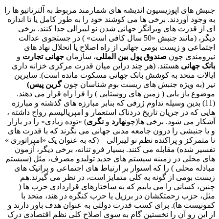
جنبش های اپوزیسیون اندیشه های شمارمند مربوط به آلترناتیو ها را
به وجود آوردند. برخی ها می کوشند خود را به طور کامل یا تا اندازه
ای از قدرت های ویرانگر جهانی شدن نو لیبرالی جدا کنند. برخی
دیگر، (مانند جنبش «50 سال کافی است» ) در جستجوی عدالت
اجتماعی و زیست بومی جهانی از راه اصلاح یا انحلال نهاد های
نیرومندی چون
صندوق پول بین المللی
، سازمان
جهانی تجارت
و
بانک جهانی
هستند. (هر چند دراین میان قدرت مرکزی خزانه داری
ایالات متحد به کوشش بانک جهانی مسکوت مانده است). سایرین
نیز (به ویژه جنبش های زیست بوم شناسان چون
گرین پیس)
موضوع باز یابی ( زمین های روستایی ) را فرا راه قرار می دهند.
(11) بدین وسیله تداوم ژرفی که بنابر مبارزه های گذشته
و مبارزه
هایی که در جریان تاریخ دردناک استعمار و امپریالیسم رواج داشته ،
آشکار می شود. برخی ها(چون
هارد
و
نگری
) «توده زیادی» را در بازار
و یا جنبشی را درون جامعه مدنی جهانی می نگرند که با قدرت های
نا متمرکز و پراکنده نظم نو لیبرالی – (که به عنوان یک «امپراتوری »
تفسیر شده) مقابله می کنند. بسیار فرو تنانه، برخی دیگر، آزمون
های محلی در زمینه سیستم های جدید تولیدو مصرف، مثل (سیستم
مبادله محلی ) را که استوار بر ارتباط های اجتماعی و پراتیک های
زیست بومی از گونه به کلی متمایز است، در نظر می گیرند.هم
چنین، کسانی را می یابیم که به ساختارهای قراردادی حزب ها (
مثل، حزب زحمتکشان در برزیل یا حزب کنگره در هند، متحد با
کمونیست ها). برای کسب قدرت دولتی به عنوان هدف باور دارند و
از این رو آن را نخستین گام به سوی اصلاح کلی نظم اقتصادی درک