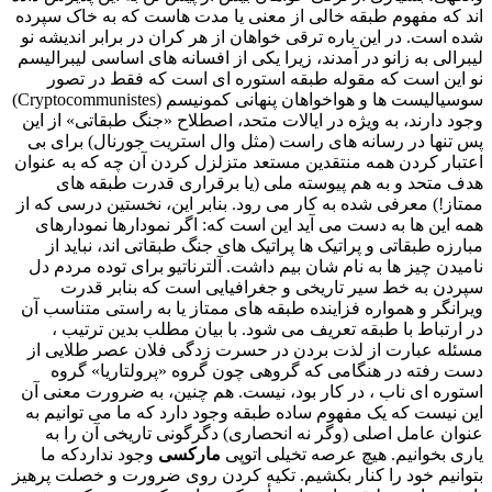
اند که مفهوم طبقه خالی از معنی یا مدت هاست که به خاک سپرده
شده است. در این باره ترقی خواهان از هر کران در برابر اندیشه نو
لیبرالی به زانو در آمدند، زیرا یکی از افسانه های اساسی لیبرالیسم
نو این است که مقوله طبقه استوره ای است که فقط در تصور
سوسیالیست ها و هواخواهان پنهانی کمونیسم
(Cryptocommunistes)
وجود دارند، به ویژه در ایالات متحد، اصطلاح «جنگ طبقاتی» از این
پس تنها در رسانه های راست (مثل وال استریت جورنال) برای بی
اعتبار کردن همه منتقدین مستعد متزلزل کردن آن چه که به عنوان
هدف متحد و به هم پیوسته ملی (یا برقراری قدرت طبقه های
ممتاز!) معرفی شده به کار می رود. بنابر این، نخستین درسی که از
همه این ها به دست می آید این است که: اگر نمودارها نمودارهای
مبارزه طبقاتی و پراتیک ها پراتیک های جنگ طبقاتی اند، نباید از
نامیدن چیز ها به نام شان بیم داشت. آلترناتیو برای توده مردم دل
سپردن به خط سیر تاریخی و جغرافیایی است که بنابر قدرت
ویرانگر و همواره فزاینده طبقه های ممتاز یا به راستی متناسب آن
در ارتباط با طبقه تعریف می شود. با بیان مطلب بدین ترتیب ،
مسئله عبارت از لذت بردن در حسرت زدگی فلان عصر طلایی از
دست رفته در هنگامی که گروهی چون گروه «پرولتاریا» گروه
استوره ای ناب ، در کار بود، نیست. هم چنین، به ضرورت معنی آن
این نیست که یک مفهوم ساده طبقه وجود دارد که ما می توانیم به
عنوان عامل اصلی (وگر نه انحصاری) دگرگونی تاریخی آن را به
یاری بخوانیم. هیچ عرصه تخیلی اتوپی
مارکسی
وجود نداردکه ما
بتوانیم خود را کنار بکشیم. تکیه کردن روی ضرورت و خصلت پرهیز