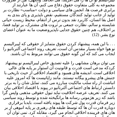
مجموعه به کلی متفاوت حقوق دفاع می کنم، آن ها عبارتند از
برابری فرصت ها، انجمن های سیاسی و دولت «مناسب» نظارت بر
تولید از جانب تولید کنندگان مستقیم، نقض ناپذیری و پای بندی به
اصل بقا انسان، کاربرد نقد بدون ترس از انتقام، محیط زیست حیاتی
شایسته و سالم، نظارت جمعی بر ثروت های مشترک، بر تولید فضا،
بر اختلاف، هم چنین حقوق جدایی ناپذیروضعیت ما به عنوان اعضای
نوع بشر. (12)
. . . با این همه، پیشنهاد کردن حقوق متمایز از حقوقی که لیبرالیسم
نو هوا خواه بسیار مقدس آن است، تعریف روند اجتماعی آلترناتیو را
ایجاب می کند که این گونه حقوق می توانند مربوط به آن باشند.
می توان برهان مشابهی را علیه تصدیق خاص لیبرالیسم نو پیشنهاد
کردکه مدعی است قدرت و قانونیت آن استوار بر پایه های عالی
اخلاقی است. اندیشه های همبود و اقتصاد اخلاقی از حیث تاریخی با
جنبش های پیشرو بیگانه نیستند. مانند زاپاتیست ها که امروز علیه
انباشت از راه سلب مالکیت مبارزه می کنند، تمایل شان را به برتر
دانستن ارتباط های اجتماعی آلترناتیو در پیوند با اقتصاد اخلاقی بیان
می کنند. تعریف عرصه اخلاقیت نباید تیول حقوقی مذهبی واپس گرا
باشد که زیر هژمونی رسانه ها برانگیخته شده و توسط روند سیاسی
زیر فرمان قدرت پول شرکت ها پیوند یافته است. بایدبا برقراری
دوباره قدرت آن ها که توسط طبقه های رهبری بر پایه انبوهی از بر
هان های فریبنده اخلاقی انجام می گیرد، مقابله کرد. نمی توان آن