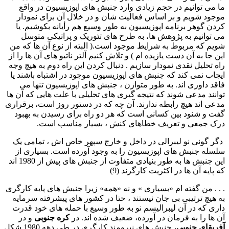
ما می توانیم در حجم زیادی وارد جنبش های اپوزیسیون در واقع
موجود شویم و بر اساس فعالیت شان و در خلال آن برای نمودار
کردن گوهر برنامه اپوزیسیون به طور وسیع هم رأیانه بکوشیم. یا
می توانیم به پژوهش ها، به طرح های تئوریک و پراتیکی متوسل
شویم که مربوط به شرایط موجود است.( البته از نوع آن ها که من
این جا به آن دست یازیده ام ) و تلاش کنیم آلتر ناتیو های آن ها را از
راه تحلیل نقدی نمودار سازیم . دنبال کردن این راه دوم به هیچ وجه
ایجاب نمی کند که جنبش های اپوزیسیون موجود در اشتباه باشند یا
فاقد داوری اند. به طور متوازن ، جنبش های اپوزیسیون تنها می
توانند مدعی شوند که نتیجه گیری های تحلیلی با علت هایی که آن ها
مدعی اند هیچ رابطه ندارند. آن چه که در دستور روز است، برقراری
گفت و شنود بین کسانی است که هر دو راه برای رسیدن به بهبود
درک جمعی و تعریف خطاهای کنش ، بسیار مناسب است.
دگر گونی نو لیبرالی در داخل و خارج سپهر خاص اش ، تمامی یک
سلسله جنبش های اپوزیسیون را به وجود آورده است. بسیاری از
این جنبش ها به طور بنیادی متفاوت از جنبش های پیش از 1980 اند
که پایه آن ها در اکثریت کارگرند (9)
. . . من گفته ام «بسیاری » و نه «همه» زیرا جنبش های پایه کارگری
به هیچ ترتیبی بی جان نیستند ، حتا در کشور های پیشرفته سرمایه
داری که در آن لیبرالیسم نو به طور وسیع با حمله های خود قدرت
آن ها را به فرمان در آورده، ضعیف شده اند. در
کره جنوبی
و در
آفریقای جنوبی
، جنبش های نیرومند کارگری در طی دهه 1980 شکل