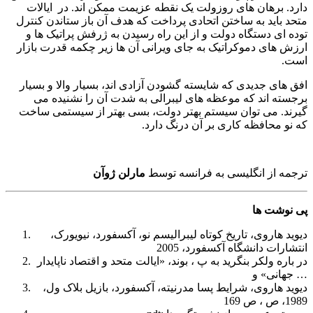
دارد. برهان های روزولت یک نقطه عزیمت ممکن اند. در ایالات
متحد باید به ساختن اتحادی پرداخت که هدف آن باز ستاندن کنترل
توده ای دستگاه دولت و از این راه رسیدن به ژرفش پراتیک ها و
ارزش های دموکراتیک به جای ویرانی آن ها زیر چکمه قدرت بازار
است.
افق های جدیدی که شایسته گشودن آزادی اند، بسیار والا و بسیار
برجسته اند که موعظه های لیبرالی به شدت آن را نشنیده می
گیرند. می توان سیستم بهتر دولت، بسی بهتر از سیستمی ساخت
که نو محافظه کاری بر آن درنگ دارد.
ترجمه از انگلیسی به فرانسه توسط
مارلن ژوآن
پی نوشت ها
دیوید هاروی، تاریخ کوتاه لیبرالیسم نو، آکسفورد، نیویورک،
انتشارات دانشگاه آکسفورد، 2005
در باره ولکر بنگرید به پ ، بوند، «ایالت متحد و اقتصاد ناپایدار
جهانی» و …
دیوید هاروی، شرایط پسا مدرنیته، آکسفورد، بازیل بلاک ول،
1989، ص ، ص 169