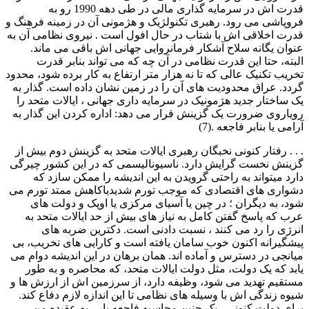
قدرت اش در سرمایه گذاری مالی در طی دهه 1990 رو به
فروپاشی می رود. رهبری تکنولژیک و هژمونی آن در زمینه فرهنگ و
قدرت اخلاقی اش با شتاب در حال افول است . نیروی نظامی آن به
عنوان یگانه سلاح آشکار فرمانروایی جهانی اش باقی می ماند.
البته، حتا این قدرت نظامی در آن چه که می تواند بنابر قدرت
تخریب تکنیک عالی که تا نه هزار متر ارتفاع به کار برده شود، محدود
گردد. عراق محدودیت های آن را در زمین نشان داده است. گذار به
یک ساختار جدید هژمونیک در سرمایه داری جهانی ، ایالات متحد را
رویاروی ضرورت یک گزینش قرار می دهد: اداره کردن این گذار به
آرامی یا بنابر فاجعه .(7)
. . . رفتار کنونی نخبگان رهبری ایالات متحد به گزینش دوم بیش از
گزینش نخست گرایش دارد. ناسیونالیسمی که در این کشور چیرگی
دارد میتواند به راحتی گرویدن به این اندیشه را ممکن سازد که
دشواری های اقتصادی که موجب تورم شدیدیاکاهش ممتد تورم می
شود، به دیگران ؛ در چین یا آسیای مرکزی یا اوپک و دولت های
عرب که پاسخ گفتن کامل به نیاز های بیش از حد ایالات متحد به
انرژی را رد می کنند ، نسبت دادنی است. دکترین ضربه های
پیشگیرانه اکنون خوب سامان یافته است و کارایی های تخریب، بی
میانجی در دسترس و آماده اند. همان برهان در این اندیشه دوام می
یابد که یک دولت، مثل دولت ایالات متحد، که محاصره و به طور
مستقیم تهدید می شود، وظیفه دارد، از سرزمین اش از ارزش ها و
شیوه زندگی اش با وسیله های نظامی تا این اندازه لازم دفاع کند.
برای دولت کنونی ، یک چنین محاسبه فاجعه بار ، به عقیده من