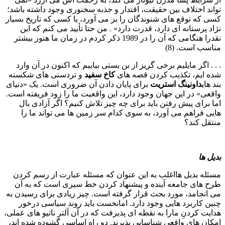
تواند اختلاف بین حقیقت، اقتدار و جذبه سخنوری وجود داشته باشد؛
کسی که توقع های شنوندگان را بر می آورد، یا کسی که تاریخ بسیار
نژاد پرستانه ای دارد، قدرت دارد» . من حتا تأیید می کنم که این
نقدرا هنگامی که آن را در 1989 ذکر کردم در زمان ما هنوز بیشتر
مناسب است. (8)
. . . اگر مایلیم برخی گریز از بن بستی بیابیم که اکنون در آن وارد
شده ایم، تکذیب کردن قصه های
کاخ سفید
و تردستی های شکسته
بند های
داونینگ استریت
برای پایان دادن آن ضروری است. یک «دنیای
واقعی» در این جهان وجود دارد، این واقعیت ما را زود فریفته است.
اما برای پیش رفتن باید برای چه چیز تلاش کنیم؟ اگر آزادی بال
هایی فراهم می آورد، به سوی کدام سر زمین ها می تواند ما را
منتقل کند؟
بدیل ها
مسئله بدیل هااغلب به این عنوان که مسئله عبارت از رسم کردن
طرح های جامعه آینده و پیشنهاد کردن خط سیری است که به آن
می انجامد، مورد بحث قرار گرفته است. چیز زیادی برای رسیدن به
چنین کاربرد هایی وجود دارد. امانخست باید روند سیاسی درخور
هدایت کردنِ مارا به نقطه ای پذیرفت که در آن آلتر ناتیو های عملی،
امکان های واقعی شناسایی پذیرند. دو راه اساسی گشوده شده اند،