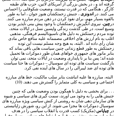
گرفته اند و ، در بخش بزرگی از آمریکای لاتین، حزب های طبقه
کارگر ، هنگامی که در قدرت نیستند، وضعیت شکوفایی را احساس
می کنند. در
اندونزی
، جنبش زحمتکشان هنوز جوان ، اما به طور
بالقوه بسیار مهم، برای نفوذ کردن در ذهن مردم مبارزه می کنند.
در
چین
، نیروی انگیزش زحمتکشان با وجود پیش بینی ناپذیر بودن
وسیع است. در طی گذشت زندگی واپسین نسل در ایالات متحد،
توده مردم زحمتکش به دلیل های ناسیونالیسم فرهنگی، مذهبی
اغلب به نام ارزش های اخلاقی مصممانه علیه منافع خاص مادی
شان رأی داده اند . البته، به هیچ وجه مسلم نیست این توده
زحمتکش به طور قطع زندانی چنین سیاست هایی باقی بماند که
بنابر مانور های جمهوری خواهای همان طور دموکرات ها تحمیل
شده اند؛ پس بنا بر نا پایداری وضعیت در ایالات متحد، نمی توان
بازگشت سیاست های توده ای سوسیال – دموکرات ها حتا سیاست
های توده ای ضد لیبرالی را در سال های آینده نفی کرد.
البته، مبارزه ها علیه انباشت بنابر سلب مالکیت، خط های مبارزه
اجتماعی و سیاسی به کلی متمایز را گسترش می دهند. (10)
. . . برای بخشی به دلیل نا همگون بودن وضعیت هایی که چنین
جنبش هایی را به وجود می آورند، سمت گیری های سیاسی و شیوه
های سازمان دهی شان به روشنی از کنش سیاسی ویژه مبارزه های
سوسیال دموکرات ها مجزا می شوند. از این رو، شورش زاپاتیستی
در
چیاپاس
(مکزیک) کسب قدرت یا انقلاب سیاسی را در هدف
ندارد. این جنبش بیشتر به برقراری ارتباط های سیاسی بسیار «فرا