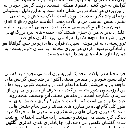
گرایش به خود کشی، نظم نا ممکنی نیست. دولت گرایش خود را به
از بین بردن هر تضاد درونی نشان داده است و به این دلیل ، پشتیبانی
توده ای چشمگیر به دست آورده است. با یک سنجش درست می
بینیم ، بخش اساسی مردم ایالات متحد، اعلامیه حقوق
(Bill Rights)
را چونان سند الهام کمونیستی مینگرند، در صورتی که سایرین، البته
اقلیتی، پذیرای هر آن چیزی هستند که «جذبه» های نبرد بزرگ نهایی
خیر و شر
(Armageddon)
را به یاد می آورد. قانون های ضد
تروریستی ، به فراموشی سپردن قراردادهای ژنو در خلیج
گوانتانا مو
و آمادگی توصیف کردن هر نیروی مخالف به عنوان «تروریست» به
همان اندازه نشانه های هشدار دهنده هستند.
خوشبختانه در ایالات متحد یک اپوزیسیون اساسی وجود دارد که می
تواند بسیج شود و در مقیاس معینی اکنون بر ضد چنین گرایش های
فاجعه بار و خویشتن کشانه اقدام کند. در وضعیت کنونی رویدادها ،
این اپوزیسیون شور بختانه پراکنده ، منحرف از مسیر و بی بهره از
سازمان یکپارچه است. در مقیاس معینی این وضعیت نتیجه روند
خود اندام زدایی است که واقعیت جنبش کارگری ، جنبش های به
طور کلی گام نهاده در مبارزه های همانند و سرانجام جنبش هایی
است که درون جریان های روشنفکری پسا مدرن ها، نا خودآگاه به
دیدگاه کاخ سفید می پیوندندو حقیقت را به ساخت اجتماعی و نتیجه
ساده گفتمان کاهش می دهند. این جا یادآوری نقدی که
تری آگلتون
از شرایط پسا مدرن لیوتار می کند، به زحمت اش می ارزد «نمی