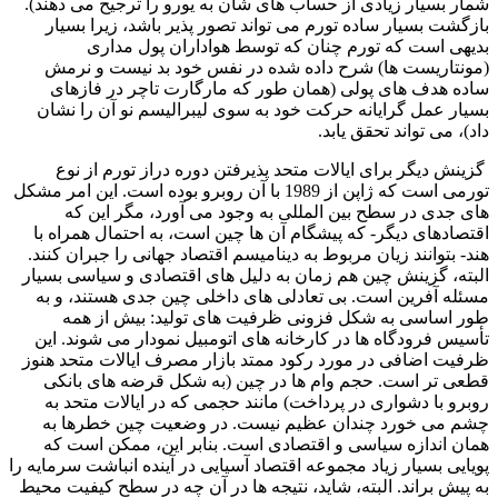
شمار بسیار زیادی از حساب های شان به یورو را ترجیح می دهند).
بازگشت بسیار ساده تورم می تواند تصور پذیر باشد، زیرا بسیار
بدیهی است که تورم چنان که توسط هواداران پول مداری
(مونتاریست ها) شرح داده شده در نفس خود بد نیست و نرمش
ساده هدف های پولی (همان طور که مارگارت تاچر در فازهای
بسیار عمل گرایانه حرکت خود به سوی لیبرالیسم نو آن را نشان
داد)، می تواند تحقق یابد.
گزینش دیگر برای ایالات متحد پذیرفتن دوره دراز تورم از نوع
تورمی است که ژاپن از 1989 با آن روبرو بوده است. این امر مشکل
های جدی در سطح بین المللی به وجود می آورد، مگر این که
اقتصادهای دیگر- که پیشگام آن ها چین است، به احتمال همراه با
هند- بتوانند زیان مربوط به دینامیسم اقتصاد جهانی را جبران کنند.
البته، گزینش چین هم زمان به دلیل های اقتصادی و سیاسی بسیار
مسئله آفرین است. بی تعادلی های داخلی چین جدی هستند، و به
طور اساسی به شکل فزونی ظرفیت های تولید: بیش از همه
تأسیس فرودگاه ها در کارخانه های اتومبیل نمودار می شوند. این
ظرفیت اضافی در مورد رکود ممتد بازار مصرف ایالات متحد هنوز
قطعی تر است. حجم وام ها در چین (به شکل قرضه های بانکی
روبرو با دشواری در پرداخت) مانند حجمی که در ایالات متحد به
چشم می خورد چندان عظیم نیست. در وضعیت چین خطرها به
همان اندازه سیاسی و اقتصادی است. بنابر این، ممکن است که
پویایی بسیار زیاد مجموعه اقتصاد آسیایی در آینده انباشت سرمایه را
به پیش براند. البته، شاید، نتیجه ها در آن چه در سطح کیفیت محیط