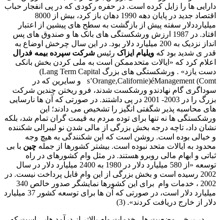
دارایی ها را زایل کرده است. در حفره رکودی که در پی انفجار حباب
اقتصاد جدید در پایان دهه 1990 دهان باز کرد، بیش از 8000
میلیارددلار سفته پیش از بازگشت به سطح های پیشین از اعتبار
افتاد. در 1987 ارزش ورشکستگی های بانک ها و صندوق های پس
انداز نزدیک به 200 میلیارد دلار بود. در این سال چرخش اوضاع به
قدر ی شدید بود که
ویلیام ایزاک
رئیس
شرکت سپرده بیمه فدرال
اعلام کرد که «ایالات متحدممکن است به ملی کردن بخش بانکی
دست یازد» . ورشکستگی های بزرگ
(Lang Term Capital
Management (Comt
é
s’Orange,Californie)
و سایرین که در
سوداگری گام نهادندو ورشکست شدند، فرو ریختن چندین شرکت
بزرگ را در 2003- 2001 در پی داشتند. در صورتی که آن ها نارسایی
های محاسبه پذیر شگفتی انگیز را تشخیص می دادند؛ این
ورشکستگی ها نه تنها برای توده مردم به قیمت گران تمام شد، بلکه
نشان داد، تاچه درجه بخش بزرگی از مالی شدن نو لیبرالی شکننده
و خیالی بوده است. روشن است که این شکنندگی به هیچ وجه
محدود به ایالات متحد نبوده است. بیشتر کشورها از جمله
چین
با بی
ثباتی و ابهام مالی روبرو هستند. در مثل وام کشورهای در راه
توسعه «از 580 میلیارد دلار در 1980 به 2400 میلیارد دلار در سال
2002 رسیده است و بخش بزرگی از این وام قابل پرداخت نیست. در
2002 ، خدمات وام برای این کشورها نمایشگر صدور خالص 340
میلیارد دلار است، در صورتی که آن ها برای توسعه کشور 37 میلیارد
دلار از خارج دریافت کردند». (3)
. . . در برخی وضعیت ها ، خدمات وام بالاتر از درآمد هایی است که