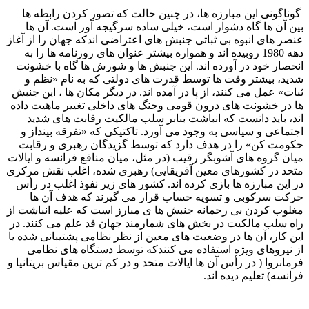
گوناگونی این مبارزه ها، در چنین حالت که تصور کردن رابطه ها
بین آن ها گاه دشوار است، خیلی ساده سرگیجه آور است. آن ها
عنصر های انبوه بی ثباتی جنبش های اعتراضی اندکه جهان را از آغاز
دهه 1980 روبیده اند و همواره بیشتر عنوان های روزنامه ها را به
انحصار خود در آورده اند. این جنبش ها و شورش ها گاه با خشونت
شدید، بیشتر وقت ها توسط قدرت های دولتی که به نام «نظم و
ثبات» عمل می کنند، از پا در آمده اند. در دیگر مکان ها ، این جنبش
ها در خشونت های درون قومی وجنگ های داخلی تغییر ماهیت داده
اند، باید دانست که انباشت بنابر سلب مالکیت رقابت های شدید
اجتماعی و سیاسی به وجود می آورد. تاکتیکی که «تفرقه بینداز و
حکومت کن» را در هدف دارد که توسط گزیدگان رهبری و رقابت
میان گروه های آشوبگر رقیب (در مثل، میان منافع فرانسه و ایالات
متحد در کشورهای معین آفریقایی) رهبری شده، اغلب نقش مرکزی
در این مبارزه ها بازی کرده اند. کشور های زیر نفوذ اغلب در رأس
حرکت سرکوبی و تسویه حساب قرار می گیرند که هدف آن ها
مغلوب کردن بی رحمانه جنبش ها ی مبارز است که علیه انباشت از
راه سلب مالکیت در بخش های شمارمند جهان قد علم می کنند. در
این کار، آن ها در وضعیت های معین از نظر نظامی پشتیبانی شده یا
از نیروهای ویژه استفاده می کنندکه توسط دستگاه های نظامی
فرمانروا ( در رأس آن ها ایالات متحد و در کم ترین مقیاس بریتانیا و
فرانسه) تعلیم دیده اند.