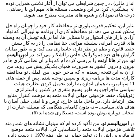
انداز مالی) . در چنین شرایطی می توان از آغاز تلاشی همرایی توده
ای پیشگیری کرد. در این وضعیت، مسئله های مهم این نا رضایتی،
درجه های نمود آن و شیوه های مدیریت مطرح می شوند.
بنابر این، تحکیم قدرت باوری نو محافظه کار خود را چونان راه حل
ممکن نشان می دهد. نو محافظه کاری از برنامه نو لیبرالی که نهاد
آزادی بازار های استوار بر نا همتایی ها، اما بر پایه توسل آن به وسیله
های قدرت آمرانه، سلسله مراتبی حتا نظامی را در به کار بستن
حفظ قانون و نظم در نظر دارد، جانبداری می کند: و به طور نمایان
گرایش های ضد دموکراتیک خاص را آشکار می کند. در
امپریالیسم
نو
، من تز
هانا آرنت
را بررسی کرده ام که بنابر آن نظامی گری ها در
بیرون و درون کشور به ضرورت همپای یکدیگر پیش می روند. من
از آن به این نتیجه رسیده ام که ماجرا جویی بین المللی نو محافظه
کاران- مدت ها برنامه ریزی و سپس توجیه شده، پس از حمله های
11 سپتامبر- به همان اندازه به اراده تحمیل کردن نظارت هیئت
سیاسی ماجراجوو به طور وسیع متفرق در کشور و استراتژی
ژئوپلیتیک حفظ هژمونی جهانی ایالات متحد به موهبت کنترل منابع
نفتی ارتباط دارد. در داخل مانند خارج، ترس و نا امنی خیلی آسان با
هدف های سیاسی – نه بدون کامیابی هنگامی که مسئله عبارت از
انتخاب دوباره بوش بوده است- دستکاری شده اند (6) .
در
امپریالیسم نو
، من تأکید کرده ام که میتوان نشانه های شمارمند
تلاشی هژمونی ایالات متحد را شناسایی کرد. ایالات متحد موضع
فرمانروایی اش را در تولید جهانی در طی دهه 1970 از دست داد و