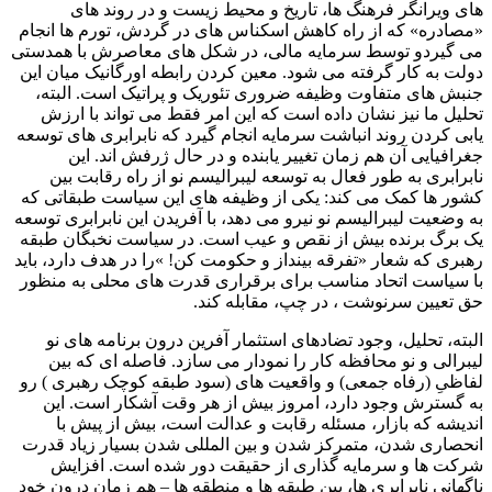
های ویرانگر فرهنگ ها، تاریخ و محیط زیست و در روند های
«مصادره» که از راه کاهش اسکناس های در گردش، تورم ها انجام
می گیردو توسط سرمایه مالی، در شکل های معاصرش با همدستی
دولت به کار گرفته می شود. معین کردن رابطه اورگانیک میان این
جنبش های متفاوت وظیفه ضروری تئوریک و پراتیک است. البته،
تحلیل ما نیز نشان داده است که این امر فقط می تواند با ارزش
یابی کردن روند انباشت سرمایه انجام گیرد که نابرابری های توسعه
جغرافیایی آن هم زمان تغییر یابنده و در حال ژرفش اند. این
نابرابری به طور فعال به توسعه لیبرالیسم نو از راه رقابت بین
کشور ها کمک می کند: یکی از وظیفه های این سیاست طبقاتی که
به وضعیت لیبرالیسم نو نیرو می دهد، با آفریدن این نابرابری توسعه
یک برگ برنده بیش از نقص و عیب است. در سیاست نخبگان طبقه
رهبری که شعار «تفرقه بینداز و حکومت کن! »را در هدف دارد، باید
با سیاست اتحاد مناسب برای برقراری قدرت های محلی به منظور
حق تعیین سرنوشت ، در چپ، مقابله کند.
البته، تحلیل، وجود تضادهای استثمار آفرین درون برنامه های نو
لیبرالی و نو محافظه کار را نمودار می سازد. فاصله ای که بین
لفاظیِ (رفاه جمعی) و واقعیت های (سود طبقه کوچک رهبری ) رو
به گسترش وجود دارد، امروز بیش از هر وقت آشکار است. این
اندیشه که بازار، مسئله رقابت و عدالت است، بیش از پیش با
انحصاری شدن، متمرکز شدن و بین المللی شدن بسیار زیاد قدرت
شرکت ها و سرمایه گذاری از حقیقت دور شده است. افزایش
ناگهانی نابرابری ها، بین طبقه ها و منطقه ها – هم زمان درون خود