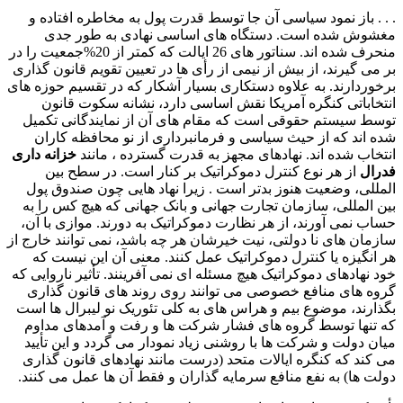
. . . باز نمود سیاسی آن جا توسط قدرت پول به مخاطره افتاده و
مغشوش شده است. دستگاه های اساسی نهادی به طور جدی
منحرف شده اند. سناتور های 26 ایالت که کمتر از 20%جمعیت را در
بر می گیرند، از بیش از نیمی از رأی ها در تعیین تقویم قانون گذاری
برخوردارند. به علاوه دستکاری بسیار آشکار که در تقسیم حوزه های
انتخاباتی کنگره آمریکا نقش اساسی دارد، نشانه سکوت قانون
توسط سیستم حقوقی است که مقام های آن از نمایندگانی تکمیل
شده اند که از حیث سیاسی و فرمانبرداری از نو محافظه کاران
انتخاب شده اند. نهادهای مجهز به قدرت گسترده ، مانند
خزانه داری
فدرال
از هر نوع کنترل دموکراتیک بر کنار است. در سطح بین
المللی، وضعیت هنوز بدتر است . زیرا نهاد هایی چون صندوق پول
بین المللی، سازمان تجارت جهانی و بانک جهانی که هیچ کس را به
حساب نمی آورند، از هر نظارت دموکراتیک به دورند. موازی با آن،
سازمان های نا دولتی، نیت خیرشان هر چه باشد، نمی توانند خارج از
هر انگیزه یا کنترل دموکراتیک عمل کنند. معنی آن این نیست که
خود نهادهای دموکراتیک هیچ مسئله ای نمی آفرینند. تأثیر ناروایی که
گروه های منافع خصوصی می توانند روی روند های قانون گذاری
بگذارند، موضوع بیم و هراس های به کلی تئوریک نو لیبرال ها است
که تنها توسط گروه های فشار شرکت ها و رفت و آمدهای مداوم
میان دولت و شرکت ها با روشنی زیاد نمودار می گردد و این تأیید
می کند که کنگره ایالات متحد (درست مانند نهادهای قانون گذاری
دولت ها) به نفع منافع سرمایه گذاران و فقط آن ها عمل می کنند.