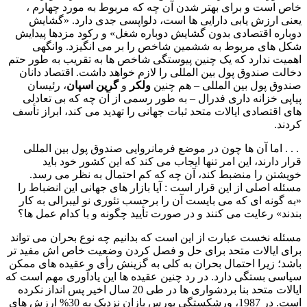
خاص است و برای بهتر شدن آن چه که مربوط به مورد چهارم ،
یعنی ارزش یابی دارایی ها است، دلواپسی جدی دارد. «گشایش
دوباره اقتصادی بدون گشایش دوباره شغل» و رکود مزدها پیدایش
شکل های مربوط به ششمین شاخص را بر می انگیزد. وانگهی
اهمیت ندارد که یک چنین پیوستگی شاخص ها به تقریب به طور حتم
دخالت صندوق پول بین المللی را لازم خواهد داشت. اقتصاد دانان
صندوق پول بین المللی – هم چنین
ولکر
و
گرین اسپان
، رئیسان
پیاپی خزانه داری فدرال – به طور رسمی از آن چه که بی تعادلی
های اقتصادی ایالات متحد ثبات جهانی را تهدید می کند، ابراز تأسف
کردند.
. . . اما آن ها چون در موضع فرمانروایی صندوق پول بین المللی
قرار دارند، این امر تنها ایجاب می کند که این کشور خود باید
خویشتن را منضبط کند، آن چه که کم احتمال به نظر می رسد.
مسئله اصلی از این قرار است : آیا بازار های جهانی این انضباط را
«به گونه ای که می بایست آن را برحسب تئوری نو لیبرالی به کار
بندند» رعایت می کنند و در صورت تأیید چگونه و با کدام عمل ها؟
مسئله نخست عبارت از این است که بدانیم چه نوع بحران می تواند
برای ایالات متحد برای حل و فصل کردن وضعیت خاص اش مفید تر
باشد؛ زیرا احتمال بحران به کلی به گزینش رأی و عقیده های ممکن
سیاسی بستگی دارد. در رد چنین عقیده ها این یادآوری مهم است که
ایالات متحد بنا بردشواری ها در طی 20 سال اخیر پس انداز نکرده
است. در 1987، ورشکستگی بورس بازان نزدیک به 30% ارزش های