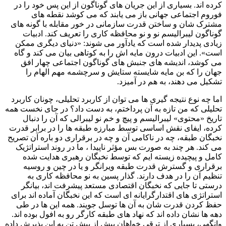
کرده اند. بسیاری از این جریان های گوناگون از این پس خود را در
فوروم اجتماعی جهانی باز می یابند که می کوشد نقطه های
مشترک شان و ساختن قدرت سازمانی در خور مقابله با گونه های
گوناگون لیبرالیسم نو و نو محافظه کاری را تعریف کند. ادبیات
زیادی پدیدار شده است که یادآور می شوند: «دنیای دیگری ممکن
است». این ادبیات درون مایه اش را به کوتاهی بیان می کند و گاه
می کوشد، اندیشه های جنبش های گوناگون اجتماعی چهار افق
جهان را که بن مایه شایسته ستایش و سرچشمه مهم الهام را
تشکیل می دهند، به هم در آمیزد.
اما چه نوع نتیجه گیری ها می توان از کاربرد تحلیلی، چونان کاربرد
تحلیلی که من تازه به آن پرداختم، به دست داد؟ در جای نخست همه
تاریخ «محتوی» لیبرالیسم و پیچ و خم نو لیبرالی که آن را دنبال
کرده، ایفای نقش اساسی توسط مبارزه طبقه ها را در برابر قدرت
نخبگان طبقه، چه در ناکامی آن و چه در برقراری دو باره آن تصریح
می کند. هر چند به صورت بس مؤثر ناپیدا ، ما در روند استراتژیک
کامل و پیچیده زیسته ایم که توسط نخبگان رهبری هدایت شده
برقراری و گسترش قدرت طبقه ویرانگر و یا در چین و روسیه
تنظیم آن را در هدف دارند. گذار پسین به نو محافظه کاری به
درستی تا جایی که نخبگان اقتصادی مستعد پیشرفت اند، بیانگر
استراتژی های اقتدارگرایانه ای است که این نخبگان آماده اند برای
حفظ کردن قدرت شان به آن ها توسل جویند. همه این ها در طی
دهه ها نشان داده اند که نهاد های طبقه کارگر رو به افول بوده اند.
وانگهی، بسیاری از ترقی خواهان بیش از پیش تن به این پذیرش داده