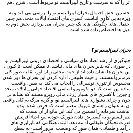
اثر را که به سرشت و تاریخ لیبرالیسم نو مربوط است ، شرح دهم .
نخستین بخش احتمال بحران لیبرالیسم نو را بررسی می کند و به
ویژه به پی کاوی انباشت کسری های اقتصاد ایالات متحد، هم چنین
احتمال های چگونگی های یک چنین بحران می پردازد. بخش دوم به
بدیل ها اختصاص داده شده است.
بحران لیبرالیسم نو ؟
جلوگیری از رشد تضاد های سیاسی و اقتصادی درونی لیبرالیسم نو
در صورتی که بنابر بحران های مالی نباشد، نا ممکن است. تا کنون ،
این بحران ها نشان داده اند از حیث محلی زیان آور، امّا به طور کلی
فرمانروا هستند. از حیث طبیعی، اداره کردن این بحران ها دور شدن
محسوس از تئوری نولیبرالی را ایجاب می کند. به یقین، واقعیت
ساده این است که دو لکوموتیو اساسی اقتصاد جهانی _ ایالات متحد
و چین_ با کسری های بسیار ژرف مالی روبرو هستند که نشانه بی
چون و چرای دشواری های لیبرالیسم نو، و گرنه مرگ به کلی واقعی
آن به عنوان راهنمای تئوریک معتبر است که فرض شده آیندهِ
انباشت سرمایه را تضمین می کند. این مانع از آن نیست که
لیبرالیسم نو به گسترش دادن تئوریک خودبه نفع احیا
/
آفرینش
قدرت نخبگان طبقاتی ادامه دهد. البته، هنگامی که نابرابری های
درآمد و طبقاتی- همان طور که وضعیت امروز است- به سطح