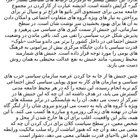
گیر» گرایش داشته است. اندیشه عبارت از کارکردن در مجموع
جامعه مدنی برای جستجوی آلتر ناتیو ها فراخ تر و سیال تر برای
پرداختن به نیاز های ویژه گروه های متفاوت اجتماعی و امکان دادن
به آن ها برای بهبود بخشیدن سر نوشت شان است. در سطح
سازمانی، این جنبش از سمت گیری های سیاسی می پرهیزد و
پذیرش شکل حزب سیاسی را نفی می کند، باقی ماندن در وضعیت
جنبش اجتماعی در داخل کشور را برتر می داندو ساخت «بلوک»
قدرت سیاسی با دادن جایگاه مرکزی بیش از پیرامونی به فرهنگ
های بومی را مورد توجه قرار داده است. جنبش های شمارمند
محیط زیستی- مانند جنبش به نفع عدالت محیطی به همان روش
دست می یازند.
چنین جنبش ها از جا به جا کردن عرصه سازمان سیاسی حزب های
سیاسی و سازمان های کار به سوی پویایی سیاسی کنش اجتماعی
کم تربه انجام رسیده، این نتیجه را که در هر محیط جامعه مدنی
گسترش می یابد، در هدف داشته اند. آن چه که این جنبش ها در
تمرکز از دست می دهند، آن را به شایستگی در برابر مسئله های
ویژه با گروه های پایه به دست می آورندو نیروی شان را از لنگر گاه
شان در نهفته های زندگی روزمره و مبارزه ها کسب می کنند. با این
همه، بنابر این واقعیت، اغلب برای آن ها خارج شدن از محل و
شخص معین، در سطح سیاست کلان برای درک کردن آن چه که
معنی می دهد و آن چه که هنوز انباشت از راه سلب مالکیت ورابطه
های اش بااحیای قدرت طبقاتی معنی می دهد، دشوار است.