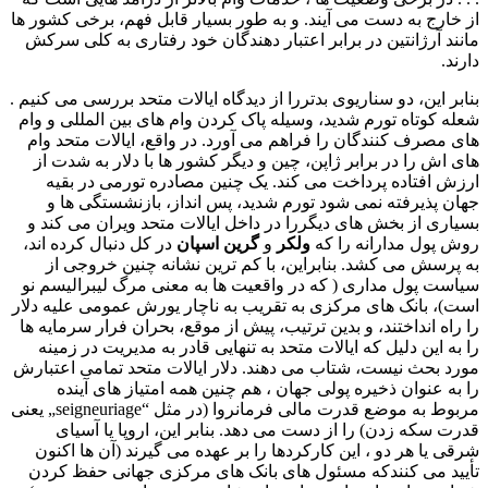
از خارج به دست می آیند. و به طور بسیار قابل فهم، برخی کشور ها
مانند آرژانتین در برابر اعتبار دهندگان خود رفتاری به کلی سرکش
دارند.
بنابر این، دو سناریوی بدتررا از دیدگاه ایالات متحد بررسی می کنیم .
شعله کوتاه تورم شدید، وسیله پاک کردن وام های بین المللی و وام
های مصرف کنندگان را فراهم می آورد. در واقع، ایالات متحد وام
های اش را در برابر ژاپن، چین و دیگر کشور ها با دلار به شدت از
ارزش افتاده پرداخت می کند. یک چنین مصادره تورمی در بقیه
جهان پذیرفته نمی شود تورم شدید، پس انداز، بازنشستگی ها و
بسیاری از بخش های دیگررا در داخل ایالات متحد ویران می کند و
روش پول مدارانه را که
ولکر
و
گرین اسپان
در کل دنبال کرده اند،
به پرسش می کشد. بنابراین، با کم ترین نشانه چنین خروجی از
سیاست پول مداری ( که در واقعیت ها به معنی مرگ لیبرالیسم نو
است)، بانک های مرکزی به تقریب به ناچار یورش عمومی علیه دلار
را راه انداختند، و بدین ترتیب، پیش از موقع، بحران فرار سرمایه ها
را به این دلیل که ایالات متحد به تنهایی قادر به مدیریت در زمینه
مورد بحث نیست، شتاب می دهند. دلار ایالات متحد تمامی اعتبارش
را به عنوان ذخیره پولی جهان ، هم چنین همه امتیاز های آینده
مربوط به موضع قدرت مالی فرمانروا (در مثل
„seigneuriage“
یعنی
قدرت سکه زدن) را از دست می دهد. بنابر این، اروپا یا آسیای
شرقی یا هر دو ، این کارکردها را بر عهده می گیرند (آن ها اکنون
تأیید می کنندکه مسئول های بانک های مرکزی جهانی حفظ کردن