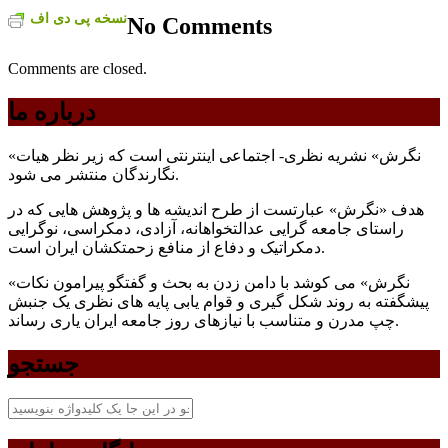
نسخه پی دی اف
No Comments
Comments are closed.
درباره ما
«نگرش» نشریه نظری- اجتماعی اینترنتی است که زير نظر هيات
نگارندگان منتشر می شود.
هدف «نگرش» عبارتست از طرح انديشه ها و پژوهش هايی که در
راستای جامعه گرايی عدالتخواهانه، آزادی، دمکراسی، نوگرايی
دمکراتيک و دفاع از منافع زحمتکشان ايران است.
«نگرش» می کوشد با دامن زدن به بحث و گفتگو پيرامون نکات
پیشگفته به روند شکل گيری و قوام يابی پايه های نظری يک جنبش
چپ مدرن و متناسب با نيازهای روز جامعه ايران ياری رساند.
جستجو