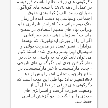
دگرگونی های ژرف نظام انباشت فوردیسم
در عمل از دهه 1970 با نتیجه های گوناگون
به پایان رسید: الف ) کرانمندی حقوق
اجتماعی وسیاسی به دست آمده از زمان
جنگ دوم جهانی ب ) افزایش نابرابری ها و
ویرانی نهاد های تنظیم اقتصادی در سطح
ملی پ ) سازمان دهی جدید جغرافیایی.
اگر آن را از یورش ایدئولوژیک که توسط
هواداران تغییر عقیده در مدیریت دولتی و
سوسیال لیبرالیسم رهبری شده استثنا کنیم،
می توان تأیید کرد که به راستی به جای در
نظر گرفتن جدی این دگرگونی های تاریخی
، چپ، مارکسیست یا غیر مارکسیست، در
واقع چارچوب تحلیل اش را پیش از دهه
1990تغییر نداد؛ تنها طی این مدت است که
دگرگونی های ژرفی در تحلیل آن از
وضعیت صورت گرفت و استراتژی های
جدیدی را بر انگیخت. دو گزینش اساسی
حفظ شد.