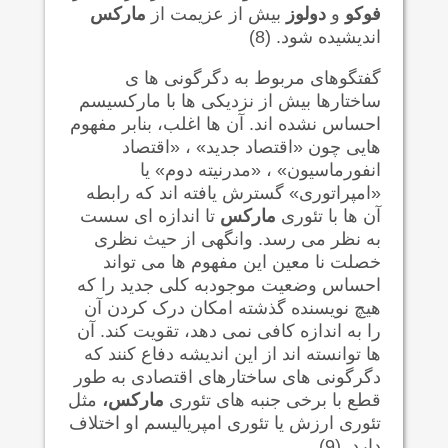
فوکو
و
دولوز
بیش از عزیمت از
مارکس
اندیشیده شود. (8)
گفتگوهای مربوط به دگرگونی ها ی
ساختارها بیش از نزدیکی ها با مارکسیسم
احساس نشده اند. آن ها اغلب، بنابر مفهوم
هایی چون «اقتصاد جدید» ، «اقتصاد
انفورماسیون» ، «مدرنیته دوم» یا
«امپراتوری» گسترش یافته اند که رابطه
آن ها با تئوری
مارکس
تا اندازه ای سست
به نظر می رسد. وانگهی از حیث نظری
خصلت نا معین این مفهوم ها می تواند
احساس وضعیت موجودبه کلی جدید را که
هیچ نویسنده گذشته امکان درک کردن آن
را به اندازه کافی نمی دهد، تقویت کند. آن
ها توانسته اند از این اندیشه دفاع کنند که
دگرگونی های ساختارهای اقتصادی به طور
قطع با برخی جنبه های تئوری
مارکس،
مثل
تئوری ارزش یا تئوری امپریالیسم او اختلاف
دارد. (9)