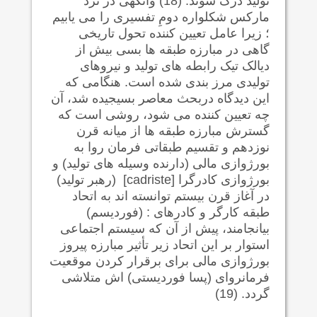
تولید درک شوند. (18) وانگهی در نزد
مارکس شکلواره دومِ تفسیری را می یابیم
؛ زیرا عامل تعیین کننده تحول تاریخی
گاهی در مبارزه طبقه ها بسی بیش از
دیالک تیک رابطه های تولید و نیروهای
تولیدی مرز بندی شده است. هنگامی که
این دیدگاه دربحث معاصر بسیجیده شد، آن
چه تعیین کننده می شود، روشی است که
گسترش مبارزه طبقه ها از میانه قرن
نوزدهم و تقسیم طبقاتی فرمان روا به
بورژوازی مالی (دارنده وسیله های تولید) و
بورژوازی کادرگرا
[cadriste]
(رهبر تولید)
در آغاز قرن بیستم توانسته اند به اتحاد
طبقه کارگر و کادرهای : (فوردیسم)
بیانجامند، پیش از آن که سیستم اجتماعی
استوار بر این اتحاد زیر تأثیر مبارزه پیروز
بورژوازی مالی برای برقرار کردن موقعیت
فرمانروای (پسا فوردیستی) اش متلاشی
گردد. (19)