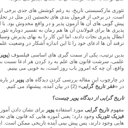
تئوری مارکسیستی تاریخ، به رغم کوشش های جدی برخی از بن
است. در برخی از فرمول بندی های نخستین (در مثل در تحل
پیش گویی های آن ها آزمون پذیر و در واقع مخدوش بود. با ا
پذیری ها برای قبولاندن آن ها هم زمان به تفسیر دوباره تئوری 
ابطال پذیری نجات دادند، اما این کار را به بهای پذیرش وسیله 
ترفند آن ها ادعای خود را تا این اندازه آشکار در وضعیت علمی
بدین ترتیب، یکی از سمت گیری های اساسی فیلسوف (
پوپر
علمی، سرشت قانون های علم به رد کردن هر ادعا نسبت به
واقع، آن چه که امروز باب روز است، به خوبی می بینیم.
در چارچوب این مقاله بررسی کردن دیدگاه های
پوپر
در باره
در «
فقر تاریخ گرایی
» (2) در بیان آمده، پیشنهاد می کنیم.
تاریخ گرایی از دیدگاه پوپر چیست؟
مفهوم
تاریخ گرایی
مورد استفاده
پوپر
برای نشان دادن آموزه
فیزیک تئوریک
وجود دارد؛ یعنی آموزه هایی که قانون های تحو
هایی وجود دارند، پس پیش بینی آینده تاریخی ممکن است. 