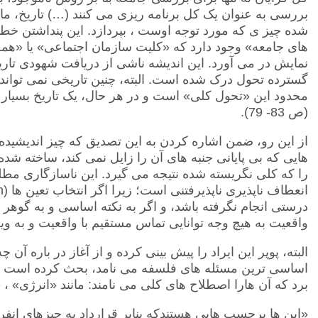
بررسی به عنوان یک کل برنامه ریزی می کنند (…) تاریخ، ما
شده چیز ی که مورد توجه اوست ، بپردازد. این پنداشتن خطا
های جامعه» وجود دارد که «کلیت سازمان اجتماعی» یا «همه 
نمایش در می آورد. این اندیشه ناشی از دریافت شهودی تاری
گسترده تحول درک شده است. البته، چنین تاریخی نمی تواند 
محدود این «تحول کلی» است و در هر حال، یک تاریخ بسیار
(ص 83- 79).
از این رو، ضمن اشاره کردن به این تصدیق که چیز اندیشیده، 
هایی که بی پایانی جنبه های آن را زایل نمی کند، ساخته شده
را که کلی نگریسته شده نتیجه می گیرد. این ناسازگاری مطلق
انعطاف ناپذیری ناپذیرفتنی است؛ زیرا اگر انتخاب تعین ها
n)
درستی انجام نگرفته باشد، و اگر به نکته اساسی و به گوهر 
واقعیت به هیچ وجه توانایی تماس مستقیم با واقعیت و به ویژه
البته، پوپر این ایراد را پیش بینی کرده و از آغاز در باره آن
برد که آن هارا اصطلاح های کلی می نامند: مانند «انرژی»
«این ها برچسب هایی هستندکه بنابر قرارداد به چیزهای انفرا