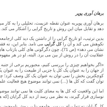
برهان آوری پوپر
برهان آوری پوپربه عنوان نقطه عزیمت، تحلیلی را به کار
دهد و تقابل میان این روش و تاریخ گرایی را آشکار می کند.
بدین ترتیب، او تاریخ گرایی را از داشتن یک دید کلی ازجامع
نکوهش می کند و آن را
کل گرایی
می نامد. بنابر این، نه ف
نشان می دهد» (ص 71)، چون دگرگونی های کلی ب
عقلانیت آن را در روش از بین می برد. البته، او در هر مفهو
«اگر بخواهیم چیزی را بررسی کنیم، مجبوریم برخی از جنبه
از جهان را به عنوان یک کل یا جزیی از طبیعت را به عنوان ی
کوچکترین بخش را نمی توان به عنوان یک کل وصف کرد؛ چ
توان گفت که کل ها (…) نمی توانند موضوع هیچ فعالیت علم
اما این واقعیت که کل ها به معنای کلیت ها نمی توانند موض
نوسازی قرار گیرند، به نظر می رسد از دید کل گرایان [که هم
کل گرایان نه تنها برای بررسی جامعه بنا بر روش ناموجود، 