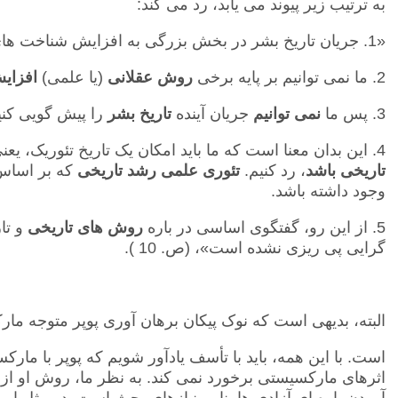
به ترتیب زیر پیوند می یابد، رد می کند:
«1. جریان تاریخ بشر در بخش بزرگی به افزایش شناخت های بشر وابسته است.
2. ما نمی توانیم بر پایه برخی
روش عقلانی
(یا علمی)
افزای
3. پس ما
نمی توانیم
جریان آینده
تاریخ بشر
را پیش گویی کنی
4. این بدان معنا است که ما باید امکان یک تاریخ تئوریک، یعنی یک علم اجتماعی تئوریک را که هم ارز
تاریخی باشد
، رد کنیم.
تئوری علمی رشد تاریخی
که بر اساس
وجود داشته باشد.
5. از این رو، گفتگوی اساسی در باره
روش های تاریخی
و تا
گرایی پی ریزی نشده است»، (ص. 10 ).
البته، بدیهی است که نوک پیکان برهان آوری پوپر متوجه ما
است. با این همه، باید با تأسف یادآور شویم که پوپر با م
اثرهای مارکسیستی برخورد نمی کند. به نظر ما، روش او از
آوردن پاره ای آزادی ها بنا بر نیازهای بحث است. در مثل او