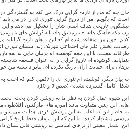
«آن چه که من از تاریخ گرایی درک می کنم به گستردگی در
است که بگویم، من از تاریخ گرایی تئوری ای را در می یابم
پیشگویی تاریخی هدف اصلی شان را تشکیل می دهد و این م
رسیدکه «آهنگ ها»، «سرمشق ها» یا «گرایش های عمومی»را
کنیم. چون من متقاعد شده ام که این تزهای تاریخ گرایانه
رضایت بخش علم های اجتماعی تئوریک (به استثنای تئوری اق
طرفانه نیست. با این همه کوشیده ام برهان هایی به نفع تاریخ
بنمایانم. کوشیده ام تاریخ گرایی را به عنوان فلسفه شایس
برهان برای حمایت ازآن درنگ نکرده ام. بنابر دانسته من خود ت
به بیان دیگر، کوشیده ام تئوری ای را تکمیل کنم که اغلب به
شکل کامل گسترده نشده» (صص 9 و 10).
این شیوه عمل کردن به نظر ما به روشن کردن بحث، نخس
هایی این چنین متفاوت مانند آموزه های
مارکس
،
افلاطون
،
می
به خاطر این که اغلب به این پرسش کردن هدایت می شویم که آی
درستی پیشنهاد کرده ، یا این که این برهان فقط تاریخ گرایی
این، شمار معینی از تزهای اساسی به روشنی قابل نشان دادن ا