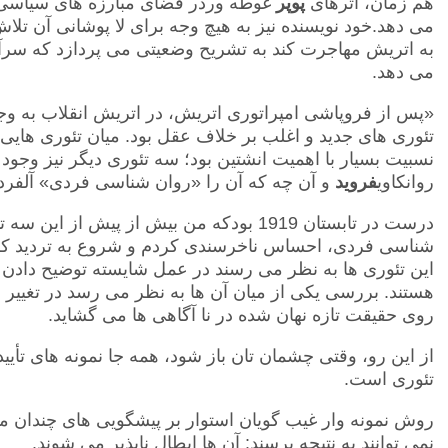
هم زمان، اثرهای
پوپر
غوطه وردر فضای مبارزه های سیاسی 
می دهد.خود نویسنده نیز به هیچ وجه برای لا پوشانی آن تلا
به اتریش مهاجرت کند به تشریح وضعیتی می پردازد که سرآ
می دهد.
«پس از فروپاشی امپراتوری اتریش، در اتریش انقلاب به وجود
تئوری های جدید و اغلب بر خلاف عقل بود. میان تئوری هایی
نسبیت بسیار با اهمیت انشتین بود؛ سه تئوری دیگر نیز وجود
روانکاوی
فروید
و آن چه که آن را «روان شناسی فردی» آلفرد آ
درست در تابستان 1919 بودکه من بیش از پیش 
شناسی فردی، احساس ناخرسندی کردم و شروع به تردید کرد
این تئوری ها به نظر می رسند در عمل شایسته توضیح دادن
هستند. بررسی یکی از میان آن ها به نظر می رسد در تغییر فک
روی حقیقت تازه نهان شده در نا آگاهی ها می گشاید.
از این رو، وقتی چشمان تان باز شود، همه جا نمونه های تأیید 
تئوری است.
روش نمونه وار غیب گویان استوار بر پیشگویی های چندان 
نمی توانند به نتیجه برسند: آن ها ابطال ناپذیر می شوند.