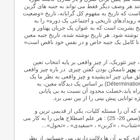
نند هر وصف دیگر فقط می تواند به جنبه های گزین
ست که تاریخ به مفهوم کل گرایانه، تاریخ «وضعیت
رویدادهای تاریخی و اجتماعی یک دوره» را به
خ بشریت است که به عنوان یک جریان پهناور و
نوشته شود. هر تاریخ نوشته شده، تاریخ جنبه معین
 نا کامل یک جنبه خاص و در نفس خود ناقص است»
چیز تئوریک، از چیز واقعی بر پایه انتخاب تعین
،
پوپر
ناممکن بودن گفتن چیزی در باره چیز واقعی
 میان چیز اندیشیده و چیز واقعی به نظر ما یک
(Déterminatio
بر اساس یک دیدگاه معین، به
راه یابد،خصلت محدود آن نسبت به بی پایانی
 توانایی پیش بینی را از بین نمی برد.
 چه که آن را مسئله کلیات، یکی از قدیمی ترین و
اساسی ترین مسئله های فلسفه می نامد، بحث کرده است (صص 26- 25) : هر علم اصطلاح هایی را به کار می
 ، «شتاب» ، «کربن» ، «سفیدی» ، «تحول»…
دی که بر آن ها دلالت دارند، می چسبانند. از نظر