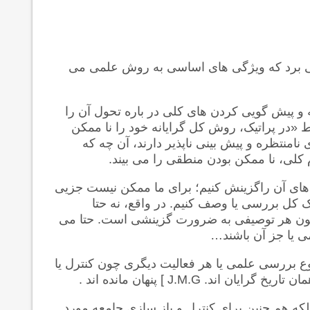
 می برد که ویژگی های اساسی به روش علمی می
ه و پیش گویی کردن های کلی در باره تحول آن را
قط «در پراتیک، روش کل گرایانه خود را نا ممکن
ازتاب های نامنتظره و پیش بینی ناپذیر دارند، آن چه که
م کلی، نا ممکن بودن منطقی را می بیند.
 های آن راگزینش کنیم؛ برای ما ممکن نیست جزیی
ک کل بررسی یا وصف کنیم. در واقع، نه حتا
ون هر توصیفی به ضرورت گزینشی است. حتا می
ی یا جز آن باشند…
وع بررسی علمی یا هر فعالیت دیگری چون کنترل یا
ان تاریخ گرایان اند.
J.M.G
] پنهان مانده اند .
بلکه هم چنین برای کنترل و باز سازی جامعه مورد