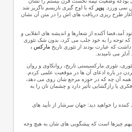
بودکه وضعیت نیمه نخست قرن بیستم را نشان
ش نمی ورزد.
پوپر
که با اوج گیری نازیسم ناگزیر شد
غاز طرح ریزی دریافت های اش را در متن آن نشان
 آمد،فضا آکنده از شعارها و اندیشه های انقلابی و
 که توجه را به خود جلب می کرد، بدون شک تئوری
 داشت که عبارت بودند از تئوری تاریخ
مارکس ،
دلر می نامیدند.
از این سه تئوری، تئوری مارکسیستی تاریخ، روانکاوی و روان
ن در باره ادعای آن ها در موقعیت علمی کردم.
 همه آن چه که در حوزه مرجع شان روی می دهد،
ری یا رازگشایی تأثیر دارد و چشمان تان را به
کننده را خواهید دید: جهان سرشار از تأیید های
مبهم چیزها است که پیشگویی های شان به هیچ وجه