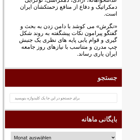
عدالتخواهانه، آزادی، دمکراسی، نوگرايی
دمکراتيک و دفاع از منافع زحمتکشان ايران
است.
«نگرش» می کوشد با دامن زدن به بحث و
گفتگو پيرامون نکات پیشگفته به روند شکل
گيری و قوام يابی پايه های نظری يک جنبش
چپ مدرن و متناسب با نيازهای روز جامعه
ايران ياری رساند.
جستجو
بایگانی ماهانه
بایگانی
ماهانه