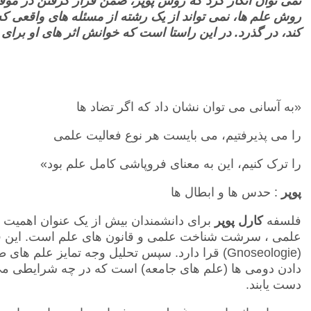
نمی توان انکار کرد که روش
پوپر،
ضمن قرار گرفتن در موقعی
روش علم ها، نمی تواند از یک رشته از مسئله های واقعی که 
کند، در گذرد. در این راستا است که خوانش اثر های او برا
«به آسانی می توان نشان داد که اگر تضاد ها
را می پذیرفتیم، می بایست هر نوع فعالیت علمی
را ترک کنیم، این به معنای فروپاشی کامل علم بود»
پوپر
: حدس ها و ابطال ها
فلسفه
کارل پوپر
برای دانشمندان بیش از یک عنوان اهمیت 
علمی ، سرشت شناخت علمی و قانون های علم است. این ف
(Gnoseologie)
قرا دارد. سپس تحلیل وجه تمایز علم های 
دادن دومی ها (علم های جامعه) است که در چه شرایطی می ت
دست یابند
.