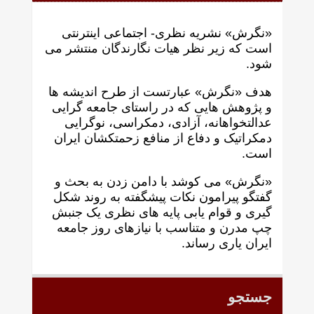
«نگرش» نشریه نظری- اجتماعی اینترنتی
است که زير نظر هيات نگارندگان منتشر می
شود.
هدف «نگرش» عبارتست از طرح انديشه ها
و پژوهش هايی که در راستای جامعه گرايی
عدالتخواهانه، آزادی، دمکراسی، نوگرايی
دمکراتيک و دفاع از منافع زحمتکشان ايران
است.
«نگرش» می کوشد با دامن زدن به بحث و
گفتگو پيرامون نکات پیشگفته به روند شکل
گيری و قوام يابی پايه های نظری يک جنبش
چپ مدرن و متناسب با نيازهای روز جامعه
ايران ياری رساند.
جستجو