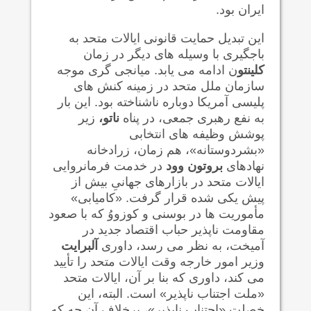
ایران بود.
این تبدیل حمایت قانونی ایالات متحد به
باجگیری با وسیله های دیگر در زمان
کلینتو
ن ادامه می یابد. میانجی گری موجه
سازمان ملل متحد در زمینه کنش های
پلیسی آمریکا دوباره ناشناخته بود. این بار
به نفع رهبری جمعی، در پناه
ناتو،
زیر
پوشش وظیفه های انتخابی
«بشردوستانه»، هم زمان، زرادخانه
نهادهای
بروتون وود
در خدمت فرمانروایی
ایالات متحد در بازارهای جهانیِ بیش از
پیش یکی شده قرار گرفت. «کامیابی»
مأموریت ها در بوسنی و کوزووُ که با صعود
مقاومت ناپذیر حباب اقتصاد جدید در
آمیخت، به نظر می رسد، داوری
آلبرایت
وزیر امور خارجه وقت ایالات متحد را تأیید
می کند، داوری که بنا بر آن، ایالات متحد
«ملت اجتناب ناپذیر» است. البته، این
خصلت «اجتناب ناپذیر»، برخلاف آن چه که