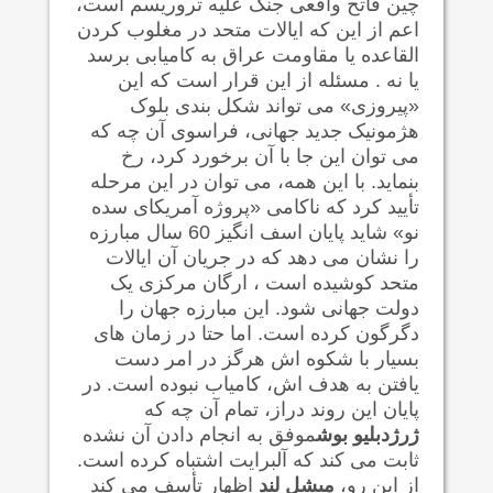
چین فاتح واقعی جنگ علیه تروریسم است،
اعم از این که ایالات متحد در مغلوب کردن
القاعده یا مقاومت عراق به کامیابی برسد
یا نه . مسئله از این قرار است که این
«پیروزی» می تواند شکل بندی بلوک
هژمونیک جدید جهانی، فراسوی آن چه که
می توان این جا با آن برخورد کرد، رخ
بنماید. با این همه، می توان در این مرحله
تأیید کرد که ناکامی «پروژه آمریکای سده
نو» شاید پایان اسف انگیز 60 سال مبارزه
را نشان می دهد که در جریان آن ایالات
متحد کوشیده است ، ارگان مرکزی یک
دولت جهانی شود. این مبارزه جهان را
دگرگون کرده است. اما حتا در زمان های
بسیار با شکوه اش هرگز در امر دست
یافتن به هدف اش، کامیاب نبوده است. در
پایان این روند دراز، تمام آن چه که
ژرژدبلیو بوش
موفق به انجام دادن آن نشده
ثابت می کند که آلبرایت اشتباه کرده است.
از این رو،
میشل لند
اظهار تأسف می کند