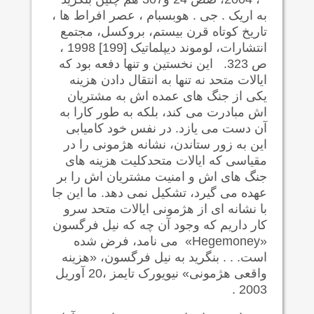
به اریک . جی . هوبسبام ، عصر افراط ها ،
تاریخ کوتاه قرن بیستم، بروکسل، مجتمع
انتشارات، لوموند دیپلماتیک [199] 1998 ،
ص 323. این نخستین و تنها دفعه بود که
ایالات متحد نه تنها به انتقال دادن هزینه
یکی از جنگ های عمده اش به مشتریان
اش مبادرت می کند، بلکه به طور کارا به
آن دست می یازد. در نفس خود کامیابی
این به زور ستاندن، نشانه هژمونی را در
مقیاسی که ایالات متحدکلیت هزینه های
جنگ های اش و امنیت مشتریان اش را بر
عهده می گیرد، تشکیل نمی دهد. ما این جا
با نشانه ای از هژمونی ایالات متحد سرو
کار داریم که وجود آن چه که نیل فرگسون
Hegemoney»
» می نامد، فرض شده
است. . . بنگرید به نیل فرگسون، «هزینه
واقعی هژمونی» نیویورک تایمز ،20 آوریل
2003 .