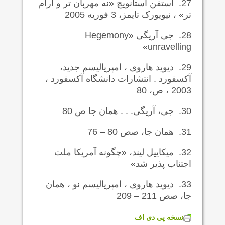
27.
استفن استانویچ «نه مهربان تر و آرام
تر» ، نیویورک تایمز، 3 فوریه 2005
28.
جی آریگی «
Hegemony
»
unravelling
29.
دیوید هاروی ، امپریالیسم جدید،
آکسفورد . انتشارات دانشگاه آکسفورد ،
2003 ، ص، 80
30.
جی، آریگی. . . همان جا ص 80
31.
همان جا، صص 80 – 76
32.
میکاییل لیند، «چگونه آمریکا ملت
اجتناب پذیر شد»
33.
دیوید هاروی ، امپریالیسم نو ، همان
جا، صص 211 – 209
نسخه پی دی اف