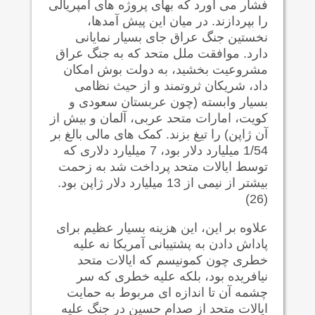
فشار می آورد که بهای پروژه های امپریالی
را بپردازند. در میان این پیش آمدها،
نخستین جنگ عراق جای بسیار نمایانی
دارد. موافقت ملل متحد که به جنگ عراق
مشروعیت بخشید، به دولت بوش امکان
داد، شریکان ثروتمند و از حیث نظامی
بسیار وابسته (چون عربستان سعودی و
کویت، امارات متحد عربی، آلمان و بیش از
آن ژاپن) را تیغ بزند. کمک های مالی بالغ بر
1/54 میلیارد دلار بود، 7 میلیارد دلاری که
توسط ایالات متحد پرداخت شد به زحمت
بیشتر از نیمی از 13 میلیارد دلار ژاپن بود.
(26)
علاوه بر این، این هزینه بسیار عظیم برای
پاداش دادن به پشتیبانی آمریکا نه علیه
خطری چون کمونیسم که ایالات متحد
نیافریده بود، بلکه علیه خطری که سر
چشمه آن تا اندازه ای مربوط به حمایت
ایالات متحد از صدام حسین در جنگ علیه