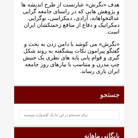
هدف «نگرش» عبارتست از طرح انديشه ها
و پژوهش هايی که در راستای جامعه گرايی
عدالتخواهانه، آزادی، دمکراسی، نوگرايی
دمکراتيک و دفاع از منافع زحمتکشان ايران
است.
«نگرش» می کوشد با دامن زدن به بحث و
گفتگو پيرامون نکات پیشگفته به روند شکل
گيری و قوام يابی پايه های نظری يک جنبش
چپ مدرن و متناسب با نيازهای روز جامعه
ايران ياری رساند.
جستجو
بایگانی ماهانه