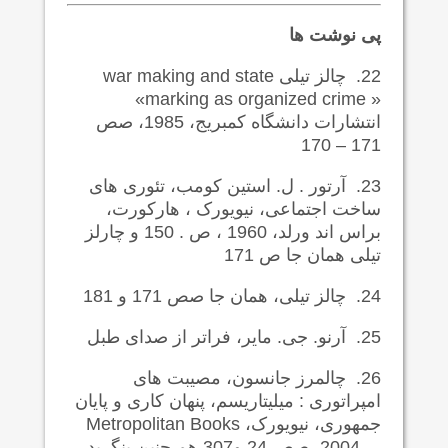
پی نوشت ها
22.
چالز تیلی
war making and state
»
marking as organized crime »
انتشارات دانشگاه کمبریج، 1985، صص
171 – 170
23.
آرتور . ل. استین کومب، تئوری های
ساخت اجتماعی، نیویورک ، هارکورت،
براس اند ورلد، 1960 ، ص . 150 و چارلز
تیلی همان جا ص 171
24.
چالز تیلی، همان جا صص 171 و 181
25.
آرنو. جی. مایر، فراتر از صدای طبل
26.
چالمرز جانسون، مصیبت های
امپراتوری : میلیتاریسم، پنهان کاری و پایان
جمهوری، نیویورک،
Metropolitan Books
، 2004، صص 24 و307 هم چنین بنگرید