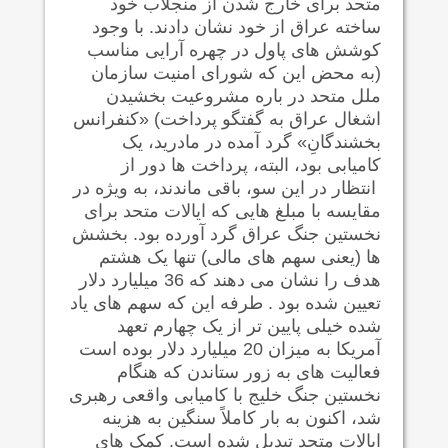
متحد برای خارج شدن از منجلاب خود
ساخته عراق از خود نشان دادند. با وجود
کوشش های پاول در چهره آرایی مناسب
(به محض این که شورای امنیت سازمان
ملل متحد در باره مشروعیت بخشیدن
اشغال عراق به گفتگو پرداخت) «کنفرانس
بخشندگانِ» گرد آمده در مادرید، یک
کامیابی بود، البته، پرداخت ها دور از
انتظار در این سو، باقی ماندند، به ویژه در
مقایسه با مبلغ هایی که ایالات متحد برای
نخستین جنگ عراق گرد آورده بود. بخشش
ها (یعنی سهم های مالی) تنها یک هشتم
هدف را نشان می دهند که 36 میلیارد دلار
تعیین شده بود . طرفه این که سهم های یاد
شده خیلی پایین تر از یک چهارم تعهد
آمریکا به میزان 20 میلیارد دلار بوده است
فعالیت های به زور ستاندن که هنگام
نخستین جنگ خلیج با کامیابی واقعی رهبری
شد، اکنون به بار کاملاً سنگین به هزینه
ایالات متحد تبدیل شده است. کمک های