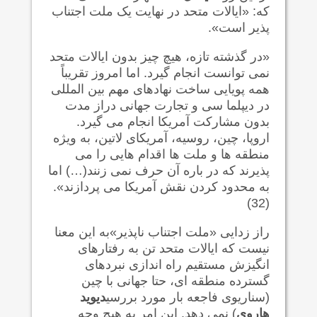
که: «ایالات متحد در نهایت یک ملت اجتناب
پذیر است».
«در گذشته تازه، هیچ چیز بدون ایالات متحد
نمی توانست انجام گیرد. اما امروز تقریباً
همه پویایی ساخت نهادهای مهم بین المللی
در دیپلما سی و تجارت جهانی دراز مدت
بدون مشارکت آمریکا انجام می گیرد.
اروپا، چین، روسیه، آمریکای لاتین، به ویژه
منطقه ها و ملت ها اقدام هایی را می
پذیرند که در باره آن حرف نمی زنند(…) اما
به محدود کردن نقش آمریکا می پردازند».
(32)
راز زدایی «ملت اجتناب ناپذیر»به این معنا
نیست که ایالات متحد تن به رفتارهای
انگیزش مستقیم راه اندازی نبردهای
گسترده منطقه ای، حتا جهانی با چین
(سناریوی فاجعه بار مورد بررسی
دیوید
هاروی
) نمی دهد. این امر به هیچ وجه