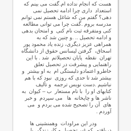
هست که انجام نداده ام.گفت می بینم که
استعداد داری چرا ادامه تحصیل نمی
دهی؟ گفتم من که شاغل هستم نمی توانم
مدرسه بروم .گفت چرا می توانی مطالعه
کنی ومتفرقه ثبت نام کنی و امتحان بدهی
و ادامه تحصیل .. .و چنین شد که به
همراهی عزیز دیگری، زنده یاد محمود پور
اسحاق، گرفتن لیسانس حقوق از دانشگاه
تهران نقطه پایان تحصیلاتم شد . با این
راهنمایی و پیشرفت در تحصیل تعلق
خاطرو اعتمادو دلبستگی ام به او بیشتر و
بیشتر شد تا حدی که روزی نبود که با هم
نباشیم .دست نویس ترجمه و تألیف
کتابهای او را با نام مستعار ب – کیوان به
ناشر ها و چاپخانه ها می سپردم و خبر
های آن را تصحیح شده می بردم و می
آوردم .
ودر این مراودات وهمنشینی ها
دریافتم که غیر تحصیل و کار زندگی با