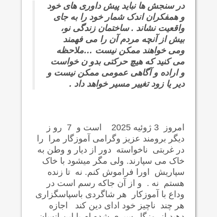
در سنجش ها نباید پیش داوری های خود
و همفکران اندک شمار خود را به جای
واقعیت نشاند . ساختمان زندگی نو،
بیش از آنچه مردم آن را می فهمند
ومی خواهند ممکن نیست …ملاحظه
می کنید که هیچ حرکتی بدو ن خواست
و اراده و آگاهی عمومی ممکن نیست و
دیر یا زود تغییر مسیر خواهد داد .
امروز 3 ژوئیه 2025 است و 7 رو ز
دیگر برومند عزیز وگرامی آموزگار مرا را
در غربتی ناخواسته دور از دیار و وطن به
خاک می سپارند. ولی مگر میشود با خاک
سپاریش اورا فراموش کنم. نه تا زنده
هستم نه . و از آن جاکه رسم است در
وداع با آموزکار هر شاگردی باسپاسگزاری
هر چند ناچیز خود ادای دین کند اجازه
دهید ازروزگار سپری شده ام با این انسان