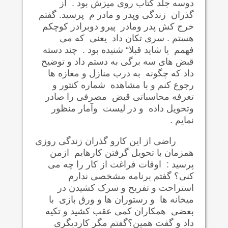
دوسه جلد کتاب روی میزش بود . از
گذران زندگی وپدر و مادر م پرسید. گفتم
خرج کش پدر ومادر پیرو دوبرادر کوچکم
هستم . سری تکان داد یعنی که می
فهمم یا شاید قبلا“ شنیده بود . چند دسته
قبض های سه برگی به دستم داد و توضیح
داد که چگونه به درب منازل و مغازه ها
رجوع کنم و با مشاهده شماره کنتور و
تعرفه محاسباتی قبض مصرفی را صادر
وتحویل داده و در لیست وآمار منظور
نمایم .
راضی از این کارو گذران زندگی روزی
همزمان با تحویل گرفتن کارهایم ازمن
پرسید : اوقات فراغت از کار را چه می
کنی؟ گفتم برنامه مشخصی ندارم
استراحت و تفریح و سرک کشیدن در
میخانه ها و رستوران ها و ورق بازی با
بعضی همکاران کمی عقب کشید و تکیه
داد و گفت همین؟گفتم مگر کاردیگری