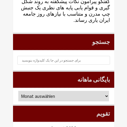
گفتگو پيرامون نکات پیشگفته به روند شکل
گيری و قوام يابی پايه های نظری يک جنبش
چپ مدرن و متناسب با نيازهای روز جامعه
ايران ياری رساند.
جستجو
بایگانی ماهانه
بایگانی
ماهانه
تقویم