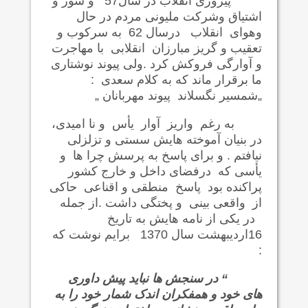
پیروزی انقلاب در سال57 و شور و
اشتیاق وشرکت ملیونی مردم در حال
وهوای انقلاب درسال 62 به سرکوب و
تعقیب و گریز مبارزان انقلابی با مهاجرت
و آوارگی فروکش کرد .ولی پیوند نوشتاری
ما برقرار ماند که به کلام سعدی :
„شمسیر نگسلاند پیوند مهربانان „
به رغم واریز آوار یأس و نا امیدی،
در بنیان آموخته هایش سستی و تزلزلی
نیافتم . و برای پاسخ به پرسش چرا ها و
یأسی که درفضای داخل و خارج کشور
پراکنده بود پاسخ منطقی و اقناعی حاکی
از واقعی بینی و پختگی داشت .از جمله
در یکی از نامه هایش به تاریخ
16اردیبهشت سال 1370 برایم نوشت که
:
“ در سنجش ها نباید پیش داوری
های خود و همفکران اندک شمار خود را به