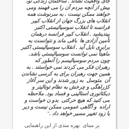
جای واقعیت نشاند . ساختمان زندگی نو،
بیش از آنچه مردم آن را می فهمند ومی
خواهند ممکن نیست . به سرنوشت همه
انقلاب های بزرگ جهان از انقلاب کبیر
فرانسه تا انقلاب سوسیالیستی اکتبر
بیندیشید . انقلاب کبیر فرانسه درهمان
تأمین آزادی ها باقی ماند و نتوانست به
برابری نایل آید . انقلاب سوسیالیستی اکتبر
ماهیتاً نمی توانست سوسیالیستی باشد.
چون مردم سوسیالیسم را آنطور که
رهبران فکر می کردند نمی خواستند . به
همین جهت رهبران برای به کرسی نشاندن
آن متوسل به زور شدند و این سر آغاز
کژراهگی و چرخش به نظام توتالیتر و
دیکتاتوری استالینی و فساد بود. ملاحظه
می کنید که هیچ حرکتی بدو ن خواست و
اراده و آگاهی عمومی ممکن نیست و دیر
یا زود تغییر مسیر خواهد داد .
”
بر مبنای بهره مندی از این راهنمایی