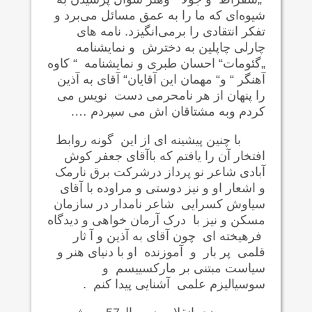
شیوه‌ای که ما را به عمق مسائل می‌برد و
تفکر انتقادی را برمی‌انگیزد. نامه های
چارلی چاپلین به دخترش و نمایشنامه
„گئومات“ احسان طبری و نمایشنامه “ کاوه
آهنگر “ و“ مهمان این آقایان“ آقای به آذین
را پنهان از هر نامحرمی دست نویس می
کردم وبه مشتاقان اش می سپردم ….
با چنین پیشینه ای از این گونه روابط
افتخار آن را یافتم که باآقای جعفر کوش
آبادی شاعر نو پرداز درشرکت برق نارمک
و اشعار او و نیز دوستی و مراوده با آقای
سیاوش کسرایی شاعر نامدار در سازمان
مسکن و نیز با درک آرمان خواهی و دیدگاه
فرهیخته ای چون آقای به آذین و آ ثار
قلمی پر بار و آموزنده او با دنیای هنر و
سیاست مبتنی بر مارکسییسم و
سوسیالیزم علمی آشنایی پیدا کنم .