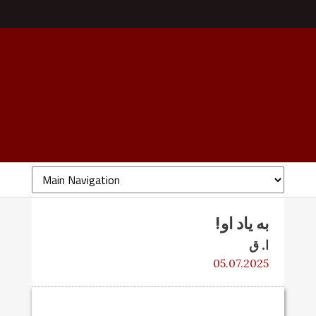
به یاد او!
ا. ق
05.07.2025