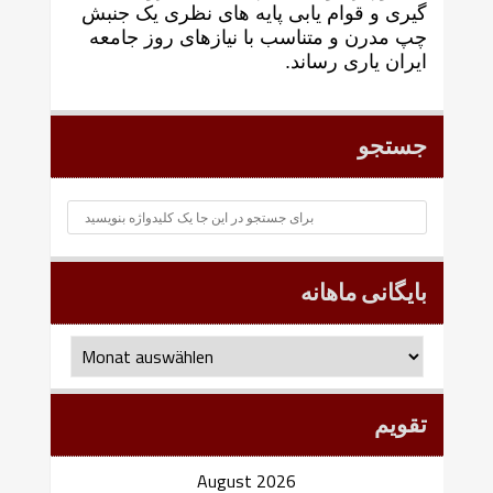
گيری و قوام يابی پايه های نظری يک جنبش
چپ مدرن و متناسب با نيازهای روز جامعه
ايران ياری رساند.
جستجو
بایگانی ماهانه
بایگانی
ماهانه
تقویم
August 2026