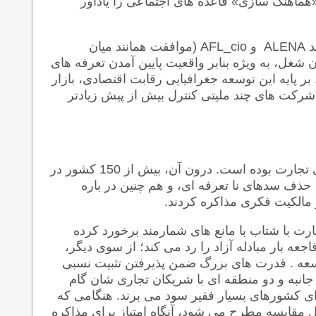
«هماهنگ سازی» قاعده های اجتماعی را یادآور
د
ALENA
و
AFL_cio
(موافقت همانند میان
ن شغل، به ویژه بنابر واقعیت پایین آمدن تعرفه های
پایه این توسعه جغرافیایی رقابت اقتصادی، بازار
 شرکت های چند ملیتی کنترل بیش از پیش زیادتر
انگیزه آزادسازی تجارت بوده است. درون آن، بیش از 150 کشور در
ذف سدهای نا تعرفه ای، و هم چنین در باره
 مالکیت فکری مذاکره کردند.
ت با شتاب با مانع های شمارمند برخورد کرده
عه بار مبادله آزاد را رد می کند؛ از سوی دیگر،
عه . قدرت های بزرگ ضمن پذیرفتن تثبیت نسبی
و جانبه و دو منطقه ای با شریکان تجاری شان گام
برای کشورهای بسیار فقیر سود می برند. هنگامی که
ل مقایسه مطرح می شود، آنگاه امتیاز برای مذاکره