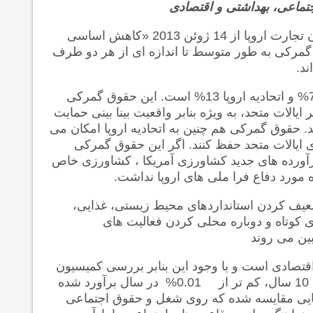
تماعی، بهداشتی و اقتصادی
نمایندگی داده شده به کمیسیون اروپا از جانب شورای وزیران تجارت اروپا از 14 ژوئن 2013 «کاهش اساسی
گمرکی به طور متوسط تا اندازه ای از هر دو طرف
ند.
برای مثال در کشاورزی حقوق متوسط گمرکی ایالات متحد 7% و اتحادیه اروپا 13% است. این حقوق گمرکی
الات متحد، به ویژه بنابر واقعیت بینا بینی حمایت
 حقوق گمرکی هم چنین به اتحادیه اروپا امکان می
های ایالات متحد حفظ کنند. اگر این حقوق گمرکی
فرآورده های جدید کشاورزی آمریکا ، کشاورزی خاص
 مورد دفاع فرا ملی های اروپا نداشت.
ضعیف کردن استانداردهای محیط زیستی، غذایی،
 کوتاه و دوباره محلی کردن فعالیت های
ین می روند
اقتصادی است و با وجود این بنابر بررسی کمیسیون
اروپا، سود در ارتباط با تولید ناخالص داخلی به 0.1% برای 10 سال، کم تر از 0.01% در سال برآورد شده
طرهایی مقایسه شده که روی شغل و حقوق اجتماعی