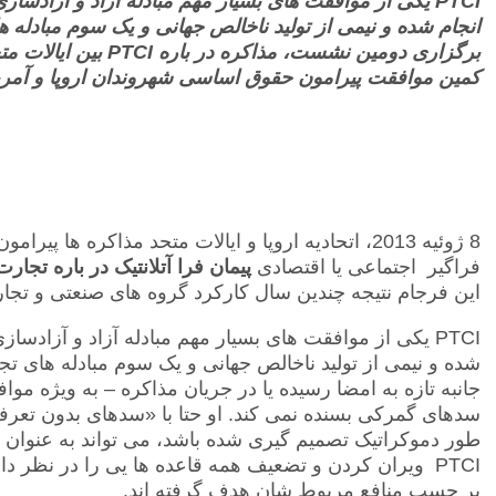
PTCI یکی از موافقت های بسیار مهم مبادله آزاد و آزادس
انجام شده و نیمی از تولید ناخالص جهانی و یک سوم مبادله 
برگزاری دومین نشست، مذا
کمین موافقت پیرامون حقوق اساسی شهروندان اروپا و آمری
8 ژوئیه 2013، اتحادیه اروپا و ایالات متحد مذاکره 
فراگیر اجتماعی یا اقتصادی
پیمان فرا آتلانتیک در باره تجا
این فرجام نتیجه چندین سال کارکرد گروه های صنعتی و تجاری 
PTCI
یکی از موافقت های بسیار مهم مبادله آزاد و آزادسازی
شده و نیمی از تولید ناخالص جهانی و یک سوم مبادله های تجا
جانبه تازه به امضا رسیده یا در جریان مذاکره – به ویژه موافق
سدهای گمرکی بسنده نمی کند. او حتا با «سدهای بدون تعرفه
طور دموکراتیک تصمیم گیری شده باشد، می تواند به عنوان ما
PTCI
ویران کردن و تضعیف همه قاعده ها یی را در نظر دار
بر حسب منافع مربوط شان هدف گرفته اند.