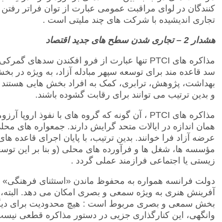
کنندگان در لوای مراقبت عمومی عبارت از توان فراتر رفتن
تجاری اندیشیده با شرکت های چند ملیتی است .
هشدار 2 – تجاری شدن سطح های جدید اقتصاد
مذاکره های
PTCI
تنها عبارت از فرو افکندن سدهای گمرکی
سد قاعده مند برای توسعه سپهر مبادله آزاد، به ویژه در 
بهداشت، پژوهش، ترابری، کمک به افراد بخش هایی هستند ک
و بدین ترتیب می توانند برای رقابت گشوده باشند.
مذاکره های
PTCI
، آن گونه که گروه های با نفوذ اروپا آرزو
همان اندازه در ایالات متحد گرایش دارند. جمعواره های مح
عرضه آزاد فرا خوانند. بدین ترتیب، با پایان اجرای قاعده ها
مؤسسه ها، شغل ها و فرآورده های محلی (و بنا بر این توس
زیستی یا اجتماعی فرازمند عملی گردد .
دولت فرانسه همواره به محفوظ ماندن «استثنای فرهنگی» خو
آفرینش هنری به ویژه سمعی و بصری امکان می دهد. البته، ا
بخش سمعی و بصری مربوط است : هیچ محدودیت برای دیگ
وانگهی، این کنارگذاری جزیی در دستور مذاکره قطعی نیست