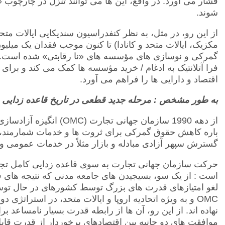
فشار می آورد. در واقع، این ها می توانند تنزل در چارچوب 
شوند.
از این رو، در مثل، به نظر کنفدراسیون سندیکایی ایالات متح
مکزیک، ایالات متحد و کانادا) تا کنون موجب فقدان یک میلیو
گمرکی و نوسازی های مؤسسه های «نا رقابتی» شده است. بر 
فرا آتلانتیک به ادغام / خرید مؤسسه ها کمک می کند و برای
اقتصاد و دارایی ها را فراهم می آورد.
به طور مشخص : مرحله جدید قطعی در تاریخ قاعده زدایی
از دهه 1990 سازمان جهانی تجارت
(OMC)
باره کاهش حقوق گمرکی برای ثروت ها و خدمات شمارمند، ح
گسترش سپهر آزادی مبادله و بازار مثلاً در خدمات عمومی و
حرکت سازمان جهانی تجارت به سوی قاعده زدایی کامل تجار
است : از یک سو، بسیجیدن های جامعه مدنی که نتیجه های فاج
لغو امتیازهای قدرت های بزرگ توسط کشورهای در حال توس
OMC
و به ویژه اتحادیه اروپا و ایالات متحد، در استراتژی د
نهاده اند. از این رو، آن ها از رابطه قدرت بسیار نامساعد 
موافقت های دو جانبه بین اقتصادهای برخوردار از قدرتِ قاب