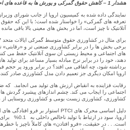
هشدار
1
– کاهش حقوق گمرکی و یورش ها به قاعده های اج
تعرفه های گمرکی» را خواستار شده است؛ با این که حقوق 
آتلانتیک نا چیز است، اما در بخش های معینی بالا باقی مانده ا
برخی بخش ها را در برابر کشاورزی صنعتی تر و «رقابتی» تر ای
های اجتماعی و محیط زیستی آن سوی آتلانتیک حفظ می کنند.
دهند، خود را در برابر نرخ مبادله بسیار مساعد برای تولید 
برداشته شود، چه اتفاقی می افتد؟ در برابر ورود پر حجم 
اروپا امکان دیگری جز تعمیم دادن مدل کشاورزی صادر کننده
رقابت فزاینده به انقباض ارزش های تولید می انجامد. که 
اجتماعی را ایجاب می کند. چشم اندازهای پیشبرد گردش های
کشاورزی، کشاورزی زیست بومی و کشاورزی روستایی از ب
دلیل اساسی محرک های
PTCI
استوار بر فرو افتادگی های 
است. . . در حقیقت، «فرو افتادن» های کاملاً ناچیز با خ