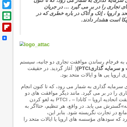
ازی سرمایه گذاری به شمار می رود، که تا کنون
Facebook
های تجاری را در بر می گیرد … در جریان
Twitter
کره در باره PTCI بین ایالات متحد و اروپا ، اِتک و آتاک در باره خطری که در
کا است هشدار دادند.
Balatarin
Flipboard
ها پیرامون به فرجام رساندن موافقت تجاری دو جانبه، سیستم
رت و سرمایه گذاری
(PTCI
)
آغاز گردید. در حقیقت
اروپا یی ها و ایالات متحد بود.
 سرمایه گذاری به شمار می رود، که تا کنون انجام
ری را در بر می گیرد. مانند دیگر موافقت های دو
ت اتحادیه اروپا – کانادا – ،
PTCI
به لغو کردن
»گسترش می یابد. در واقع، هر تنظیم، حتااگر به
نع در تجارت نگریسته شود. بنابر این،
د که سودهای مؤسسه های اروپا یا ایالات متحد را