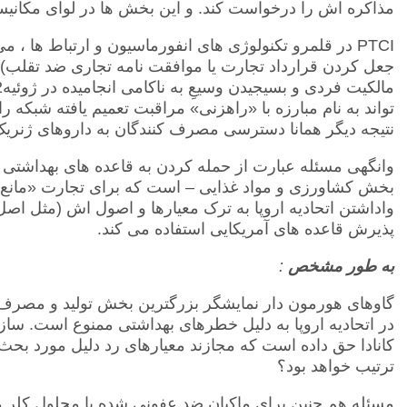
مذاکره اش را درخواست کند. و این بخش ها در لوای مکانیسم 
PTCI
در قلمرو تکنولوژی های انفورماسیون و ارتباط ها ، م
جعل کردن قرارداد تجارت یا موافقت نامه تجاری ضد تقلب) ر
تواند به نام مبارزه با «راهزنی» مراقبت تعمیم یافته شبکه را
نتیجه دیگر همانا دسترسی مصرف کنندگان به داروهای ژنریک
وانگهی مسئله عبارت از حمله کردن به قاعده های بهداشتی و
بخش کشاورزی و مواد غذایی – است که برای تجارت «مانع» 
واداشتن اتحادیه اروپا به ترک معیارها و اصول اش (مثل ا
پذیرش قاعده های آمریکایی استفاده می کند.
به طور مشخص
:
گاوهای هورمون دار نمایشگر بزرگترین بخش تولید و مصرف گا
در اتحادیه اروپا به دلیل خطرهای بهداشتی ممنوع است. سا
کانادا حق داده است که مجازند معیارهای رد دلیل مورد بحث 
ترتیب خواهد بود؟
مسئله هم چنین برای ماکیان ضد عفونی شده با محلول کلر