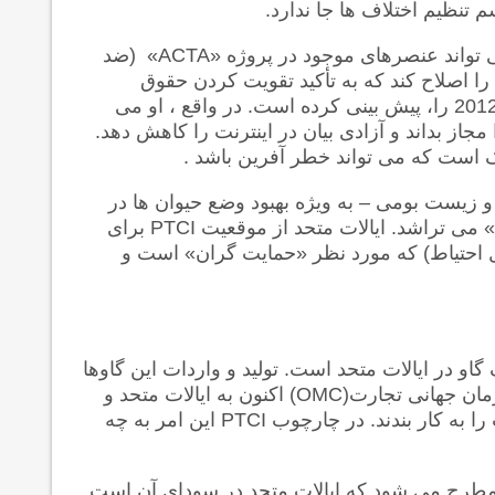
تنظیم اختلاف ها جا ندارد.
ی تواند عنصرهای موجود در پروژه «
ACTA
» (ضد
ا اصلاح کند که به تأکید تقویت کردن حقوق
مالکیت فردی و بسیجیدن وسیعِ به ناکامی انجامیده در ژوئیه2012 را، پیش بینی کرده است. در واقع ، او می
 مجاز بداند و آزادی بیان در اینترنت را کاهش دهد.
 است که می تواند خطر آفرین باشد .
 زیست بومی – به ویژه بهبود وضع حیوان ها در
می تراشد. ایالات متحد از موقعیت
PTCI
برای
صل احتیاط) که مورد نظر «حمایت گران» است و
و در ایالات متحد است. تولید و واردات این گاوها
زمان جهانی تجارت
(OMC)
اکنون به ایالات متحد و
را به کار بندند. در چارچوب
PTCI
این امر به چه
 مطرح می شود که ایالات متحد در سودای آن است