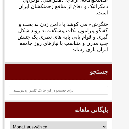
عدالتخواهانه، آزادی، دمکراسی، نوگرايی
دمکراتيک و دفاع از منافع زحمتکشان ايران
است.
«نگرش» می کوشد با دامن زدن به بحث و
گفتگو پيرامون نکات پیشگفته به روند شکل
گيری و قوام يابی پايه های نظری يک جنبش
چپ مدرن و متناسب با نيازهای روز جامعه
ايران ياری رساند.
جستجو
بایگانی ماهانه
بایگانی
ماهانه