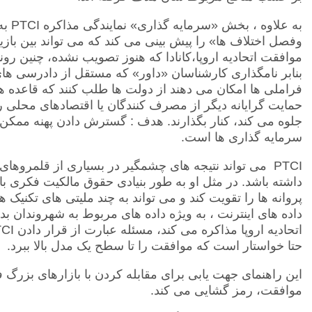
به علاوه ، بخش «سرمایه گذاری» نمایندگی مذاکره
PTCI
به
وفصل اختلاف ها» را پیش بینی می کند که می تواند بین با
موافقت اتحادیه اروپا،کانادا که هنوز تصویب نشده، چنین رون
بنابر نامگذاری کارشناسان «داور» که مستقل از دادرسی های
فراملی ها امکان می دهند از دولت ها طلب کنند که قاعده ها
حمایت گرایانه دیگر از مصرف کنندگان یا اقتصادهای محلی ر
جلوه می کند، کنار بگذارند. هدف : گسترش دادن پهنه ممکن
سرمایه گذاری ها است.
PTCI
می تواند نتیجه های چشمگیر در بسیاری از قلمروهای
داشته باشد. در مثل او به طور بنیادی حقوق مالکیت فکری 
پروانه ها را تقویت کند و می تواند به چند ملیتی های تکنیک 
داده های اینترنت ، به ویژه داده های مربوط به شهروندان بد
اتحادیه اروپا مذاکره می کند، مسئله عبارت از قرار دادن
CI
حتا خواستار است که موافقت را تا سطح یک مدل بالا ببرد.
این راهنمای جهت یابی برای مقابله کردن با بازارهای بزرگ 
موافقت، رمز گشایی می کند.