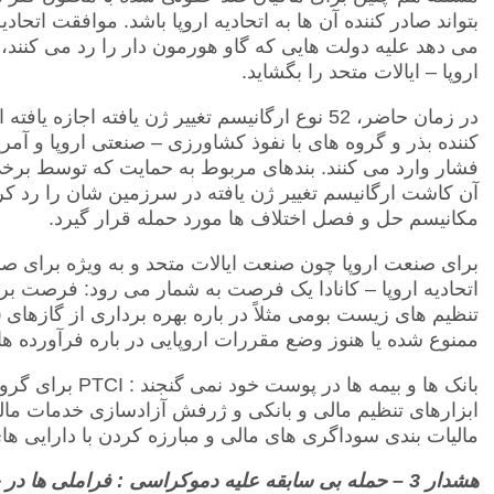
بتواند صادر کننده آن ها به اتحادیه اروپا باشد. موافقت اتحا
می دهد علیه دولت هایی که گاو هورمون دار را رد می کنند،
اروپا – ایالات متحد را بگشاید.
در زمان حاضر، 52 نوع ارگانیسم تغییر ژن یافته اجاز
کننده بذر و گروه های با نفوذ کشاورزی – صنعتی اروپا و آمر
فشار وارد می کنند. بندهای مربوط به حمایت که توسط برخ
آن کاشت ارگانیسم تغییر ژن یافته در سرزمین شان را رد کرده
مکانیسم حل و فصل اختلاف ها مورد حمله قرار گیرد.
برای صنعت اروپا چون صنعت ایالات متحد و به ویژه برای ص
اتحادیه اروپا – کانادا یک فرصت به شمار می رود: فرصت ب
تنظیم های زیست بومی مثلاً در باره بهره برداری از گازهای
ش
ممنوع شده یا هنوز وضع مقررات اروپایی در باره فرآورده ه
بانک ها و بیمه ها در پوست خود نمی گنجند :
PTCI
برای گروه
ابزارهای تنظیم مالی و بانکی و ژرفش آزادسازی خدمات مال
مالیات بندی سوداگری های مالی و مبارزه کردن با دارایی ها
هشدار 3 – حمله بی سابقه علیه دموکراسی : فراملی ها د