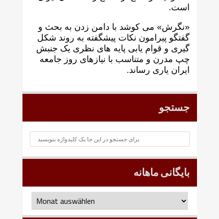
است.
«نگرش» می کوشد با دامن زدن به بحث و
گفتگو پيرامون نکات پیشگفته به روند شکل
گيری و قوام يابی پايه های نظری يک جنبش
چپ مدرن و متناسب با نيازهای روز جامعه
ايران ياری رساند.
جستجو
بایگانی ماهانه
بایگانی
ماهانه