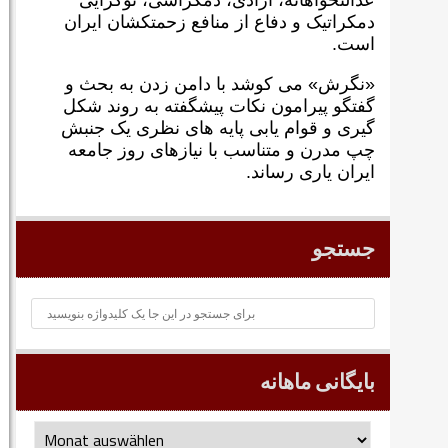
عدالتخواهانه، آزادی، دمکراسی، نوگرايی
دمکراتيک و دفاع از منافع زحمتکشان ايران
است.
«نگرش» می کوشد با دامن زدن به بحث و
گفتگو پيرامون نکات پیشگفته به روند شکل
گيری و قوام يابی پايه های نظری يک جنبش
چپ مدرن و متناسب با نيازهای روز جامعه
ايران ياری رساند.
جستجو
بایگانی ماهانه
بایگانی
ماهانه