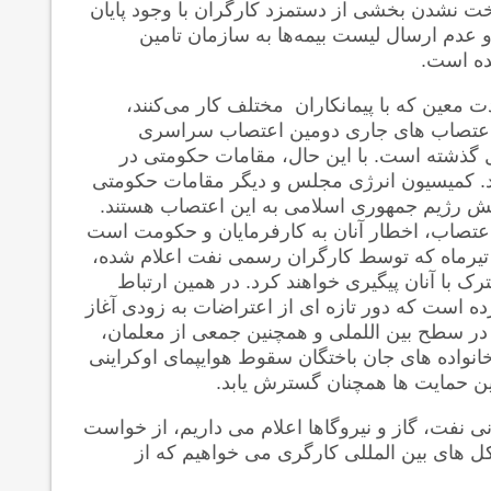
ت نشدن بخشی از دستمزد کارگران با وجود پایان
 عدم ارسال لیست بیمه‌ها به سازمان تامین
ده است.
 معین که با پیمانکاران مختلف کار می‌کنند،
اعتصاب های جاری دومین اعتصاب سراسری
ال گذشته است. با این حال، مقامات حکومتی در
ند. کمیسیون انرژی مجلس و دیگر مقامات حکومتی
کنش رژیم جمهوری اسلامی به این اعتصاب هستند.
 اعتصاب، اخطار آنان به کارفرمایان و حکومت است
 در صورت بر آورده نشدن خواسته های خود، به اعتصاب ۹ تیرماه که توسط کارگران رسمی نفت اعلام شده،
ک با آنان پیگیری خواهند کرد. در همین ارتباط
ه است که دور تازه ای از اعتراضات به زودی آغاز
 در سطح بین اللملی و همچنین جمعی از معلمان،
یان و خانواده های جان باختگان اعتراضات آبان ۹۸ و خانواده های جان باختگان سقوط هوایپمای اوکراینی
این حمایت ها همچنان گسترش یابد.
ی نفت، گاز و نیروگاها اعلام می داریم، از خواست
شکل های بین المللی کارگری می خواهیم که از