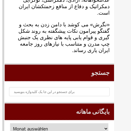
عدالتخواهانه، آزادی، دمکراسی، نوگرايی
دمکراتيک و دفاع از منافع زحمتکشان ايران
است.
«نگرش» می کوشد با دامن زدن به بحث و
گفتگو پيرامون نکات پیشگفته به روند شکل
گيری و قوام يابی پايه های نظری يک جنبش
چپ مدرن و متناسب با نيازهای روز جامعه
ايران ياری رساند.
جستجو
بایگانی ماهانه
بایگانی
ماهانه