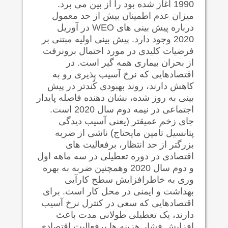
1990 آغاز شده بود را از بین می برد.
میزان عدم اطمینان بیش از حد معمول
درباره پیش بینی های WEO در آوریل
2020 وجود دارد. پیش بینی اولیه مبتنی بر
فرضیات کلیدی در مورد احتمال برونرفت
از بحران بیماری همه گیر است. در
اقتصادهایی که نرخ آسیب پذیری رو به
کاهش دارند، روند بهبودی کُندتر در پیش
بینی به روز شده، نشان دهنده فاصله پایدار
اجتماعی در نیمه دوم سال 2020 است.
جای زخم عمیقتر (یعنی آسیب دیدگی
پتانسیل تأمین مایحتاج) ناشی از ضربه
بزرگتر از حد انتظار، برفعالیت های
اقتصادی در دوره تعطیلی در سه ماهه اول
و دوم سال 2020 وهمچنین ضربه به بهره
وری به خاطرافزایش سطح کارآیی
بهداشت و ایمنی در محل کار است. برای
اقتصادهایی که سعی در کنترل نرخ آسیب
دارند، یک تعطیلی طولانی مدت باعث
افزایش فشار هزینه ها برفعالیت اقتصادی