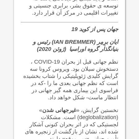
توسعه ی حقوق بشر، برابری جنسیتی و
تغییرات اقلیمی در مرکز آن قرار دارد.
جهان پس از کوید 19
ایان برِمِر (IAN BREMMER) رئیس و
بنیانگذار گروه اوراسیا (ژوئن 2020)
نظم جهانی قبل از بحران COVID-19 ،
دستخوش سیلان بود. ویروس کرونا سه
گرایش کلیدی ژئوپلیتیکی را شتاب بخشیده
است که نظم جهانی بعدی ما را -که در
فراسوی این بیماری همه گیر جهانی در
انتظار ماست- شکل خواهد داد.
نخستین گرایش، «
غیرجهانی شدن
»
(deglobalization) است. مشکلات
لجستیکی که در اثر بحران کنونی آشکار
شده اند، نشان از بازگشت از زنجیره های
تأمین جهانی «سر موقع» دارند.