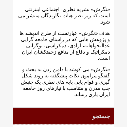
«نگرش» نشریه نظری- اجتماعی اینترنتی
است که زير نظر هيات نگارندگان منتشر می
شود.
هدف «نگرش» عبارتست از طرح انديشه ها
و پژوهش هايی که در راستای جامعه گرايی
عدالتخواهانه، آزادی، دمکراسی، نوگرايی
دمکراتيک و دفاع از منافع زحمتکشان ايران
است.
«نگرش» می کوشد با دامن زدن به بحث و
گفتگو پيرامون نکات پیشگفته به روند شکل
گيری و قوام يابی پايه های نظری يک جنبش
چپ مدرن و متناسب با نيازهای روز جامعه
ايران ياری رساند.
جستجو