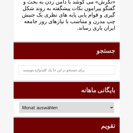
«نگرش» می کوشد با دامن زدن به بحث و
گفتگو پيرامون نکات پیشگفته به روند شکل
گيری و قوام يابی پايه های نظری يک جنبش
چپ مدرن و متناسب با نيازهای روز جامعه
ايران ياری رساند.
جستجو
بایگانی ماهانه
بایگانی
ماهانه
تقویم