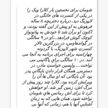
شومان برای نخستین بار کلارا ویک را
در یکی از کنسرت های خانگی در
لایپزیگ دید. درباره دختربچه ۸ ساله
فرهوش به او پیش از این گفته بودند، و
اکنون او برآن شد تا خودش به پیانونوازِ
کوچک گوش فرادهد…او در ۹ سالگی
در گِواندهاوس، در بزرگترین تالارِ
کنسرتِ شهر لایپزیگ، با گردونه
چهاراسبه برای اجرای برنامه به آنجا می
آمد. در ۱۰ سالگی برایِ پاگانینی می
نواخت… واپسین خواستِ مادر، در
دسترس ِ همگان قرار دادنِ بایگانیِ پدر
بود -آن بایگانی که او سال ها آن را
ویرایش کرده بود. کلارا چند روز پیش از
مرگ اش، زمین گیر شد. او خواهش
کرد تا برای اش رمانس هایِ شومان
نواخته شود، همان هایی که به زمانِ
آشناییِ آنها با هم، زمانی که آنها بی