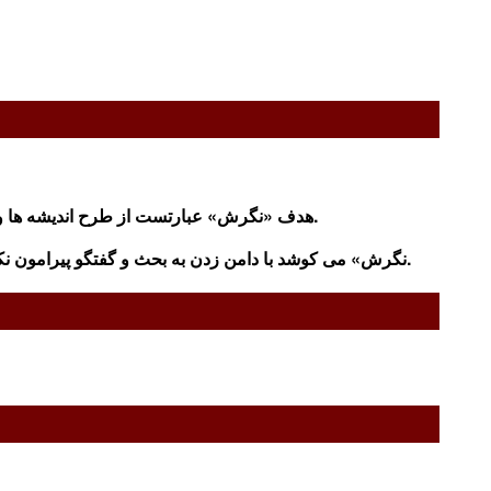
هدف «نگرش» عبارتست از طرح انديشه ها و پژوهش هايی که در راستای جامعه گرايی عدالتخواهانه، آزادی، دمکراسی، نوگرايی دمکراتيک و دفاع از منافع زحمتکشان ايران است.
«نگرش» می کوشد با دامن زدن به بحث و گفتگو پيرامون نکات پیشگفته به روند شکل گيری و قوام يابی پايه های نظری يک جنبش چپ مدرن و متناسب با نيازهای روز جامعه ايران ياری رساند.