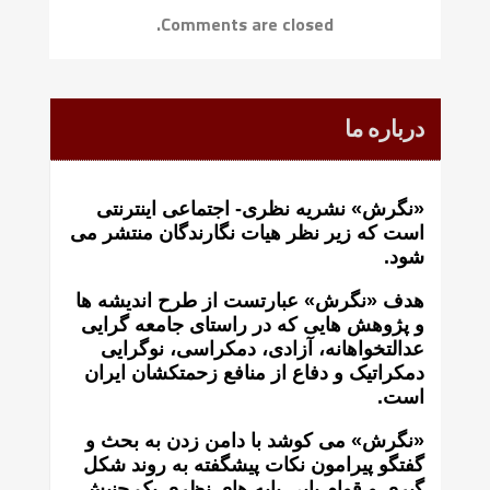
Comments are closed.
درباره ما
«نگرش» نشریه نظری- اجتماعی اینترنتی
است که زير نظر هيات نگارندگان منتشر می
شود.
هدف «نگرش» عبارتست از طرح انديشه ها
و پژوهش هايی که در راستای جامعه گرايی
عدالتخواهانه، آزادی، دمکراسی، نوگرايی
دمکراتيک و دفاع از منافع زحمتکشان ايران
است.
«نگرش» می کوشد با دامن زدن به بحث و
گفتگو پيرامون نکات پیشگفته به روند شکل
گيری و قوام يابی پايه های نظری يک جنبش