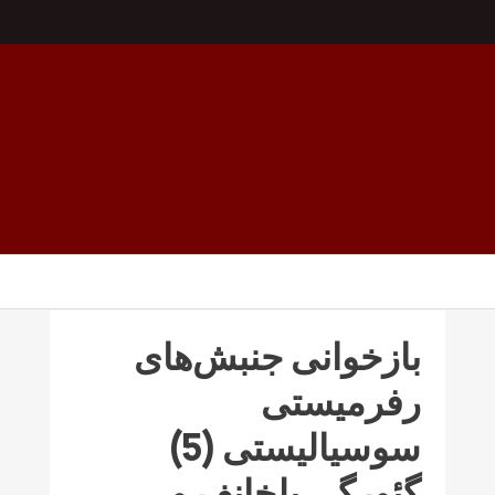
بازخوانی جنبش‌های
رفرمیستی
سوسیالیستی (5)
گئورگی پلخانف و