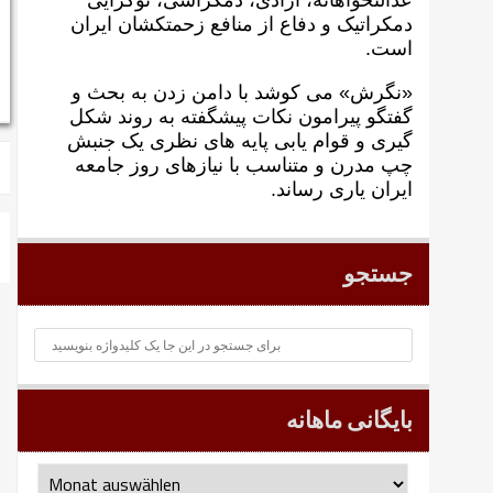
عدالتخواهانه، آزادی، دمکراسی، نوگرايی
دمکراتيک و دفاع از منافع زحمتکشان ايران
است.
«نگرش» می کوشد با دامن زدن به بحث و
گفتگو پيرامون نکات پیشگفته به روند شکل
گيری و قوام يابی پايه های نظری يک جنبش
چپ مدرن و متناسب با نيازهای روز جامعه
ايران ياری رساند.
جستجو
بایگانی ماهانه
بایگانی
ماهانه