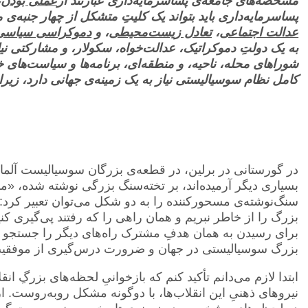
مشخصه‌های جامعه‌ی پساسرمایه‌داری عبارتند از
عملی بودن
،
پساسرمایه‌داری باید بتواند یک کلیتِ متشکل از چهار جنبه‌ی
عدالت اجتماعی
،
تعادل زیست‌محیطی
، و
دموکراسی سیاسی
به یک دولتِ دموکراتیک، عدالت‌خواه، سکولار، و مشارکتی نی
شوراهای محله، ناحیه، و منطقه‌ای، برنامه‌ها و سیاست‌های خو
کامل نظام سوسیالیستی نیاز به یک زمینه‌ی جهانی دارد، ز
در گورستانی در برلین، در قطعه‌ی بزرگان سوسیالیست آلمان،
بسیاری دیگر آرمیده‌اند، بر تخته‌سنگ بزرگی نوشته شده، «مر
سنگ‌نوشته‌ی مسحورکننده را به دو شکل می‌توان تعبیر کرد: 
بزرگ را از خاطر نبریم و همان راهی را که رفتند پی‌گیری کن
برای رسیدن به همان هدفِ مشترک راه‌های دیگر را جستجو کنی
بزرگ سوسیالیستی در جهان و ضرورت درس‌گیری از موفقیت‌
ابتدا لازم می‌دانم تأکید کنم که بازخوانیِ لحظه‌های بزرگِ‌ ان
نیروهای ذهنیِ این انقلاب‌ها، با دوگونه مشکل روبه‌روست.