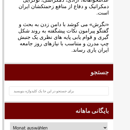
عدالتخواهانه، آزادی، دمکراسی، نوگرايی
دمکراتيک و دفاع از منافع زحمتکشان ايران
است.
«نگرش» می کوشد با دامن زدن به بحث و
گفتگو پيرامون نکات پیشگفته به روند شکل
گيری و قوام يابی پايه های نظری يک جنبش
چپ مدرن و متناسب با نيازهای روز جامعه
ايران ياری رساند.
جستجو
بایگانی ماهانه
بایگانی
ماهانه