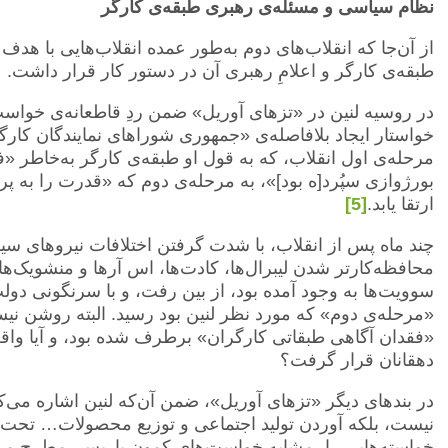
نظام سیاسی و مسئله‌ی رهبری طبقه‌ی کارگر
از آن‌جا که انقلاب‌های دوم به‌طور عمده انقلاب‌هایی با هدف 
طبقه‌ی کارگر و اعلامِ رهبری آن در دستور کار قرار داشت.
در روسیه لنین در «تزهای آوریل» ضمن ردِ قاطعانه‌ی خواست
خواستار ایجاد بلافاصله‌ی «جمهوری شوراهای نمایندگان کار
مرحله‌ی اول انقلاب، که به قول او طبقه‌ی کارگر به‌خاطر «
بورژوازی سپُرد[ه بود]»، به مرحله‌ی دوم که «قدرت را به پرو
ارتقا یابد.
[5]
چند ماه پس از انقلاب، با شدت گرفتن اختلافات نیروهای سی
محافظه‌کارتر شدن لیبرال‌ها، کادت‌ها، اس آر‌ها و منشویک‌
سوویت‌ها به وجود آمده بود، از بین رفت، و با سرنگونی دو
«مرحله‌ی دوم» که مورد نظر لنین بود رسید. البته روشن نیس
«فقدان آگاهی طبقاتی کارگران» برطرف شده بود، و آیا واقع
دهقانان قرار گرفت؟
در بند‌های دیگر «تزهای آوریل»، ضمن آن‌که لنین اشاره می‌
نیست، بلکه آوردن تولید اجتماعی و توزیع محصولات… تحت 
خواسته‌هایی را، مشابه خواست‌های کمون پاریس، مطرح می‌ک