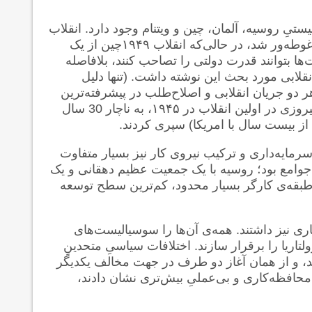
تیِ روسیه، آلمان، چین و ویتنام وجود دارد. انقلاب
اکتبر ۱۹۱۷ روسیه بلافاصله پس از وقوع در یک جنگ داخلی غوطه‌ور شد، در حالی‌که انقلاب ۱۹۴۹چین از یک
آلمان بی آنکه کمونیست‌ها بتوانند قدرت دولتی را تصاحب کنند، بلافاصله
قلابی مورد بحث این نوشته داشت. (تنها دلیل
دو جریان انقلابی و اصلاح‌طلب در پیشرفته‌ترین
زمینه‌ی اجتماعی آن زمان است.) انقلابیون ویتنامی، پس از پیروزی در اولین انقلاب در ۱۹۴۵، به ناچار 30 سال
از بیست سال با امریکا) سپری کردند.
رمایه‌داری و ترکیب نیروی کار نیز بسیار متفاوت
ین جوامع بود؛ روسیه با یک جمعیت عظیم دهقانی و یک
 با طبقه‌ی کارگر بسیار محدود، کم‌ترین سطح توسعه
اری نیز داشتند. همه‌ی آن‌ها را سوسیالیست‌های
لتاریا را برقرار سازند. اختلافات سیاسیِ متحدینِ
شید، و از همان آغاز دو طرف در جهت مخالف یکدیگر
حافظه‌کاری و بی‌عملیِ بیش‌تری نشان دادند،