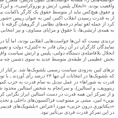
واقعیت بودند. «انحلال پلیس، ارتش و بوروکراسی»، و این‌که 
و حقوق هیچ‌کس نباید از متوسط‌ حقوق یک کارگرِ باکفایت بی
از به قدرت رسیدن انقلاب اکتبر، لنین به عنوان رییس «شو
کرد از جمله لغوِ تمام درجه‌های نظامی از گروهبان گرفته تا
به همه‌ی ارتشی‌ها، با حقوق و مزایای مساوی، و نیز انتخابی 
تردیدی نیست که این‌‌ها خواست‌هایی انقلابی بودند، اما آیا در
نمایندگان کارگران در آن زمان قادر به «کنترل» دولت و تعیی
انحلال بلافاصله‌ی دستگاه دولتی، پلیس و ارتش سیاست واقع‌
بخش عظیمی از طبقه‌ی متوسط‌ جدید به سوی دشمن چه می
تز‌های لنین به‌زودی سیاست رسمی بلشویک‌ها شد. برکنار
که بلشویک‌ها در انتخابات آن تنها ۲۴
قدرت به شوراها» در عمل تبدیل به تمام قدرت به حزب کمون
زینوویف، و استالین)، و سرانجام به شخص استالین محدود شد.
و از تمرکز این همه قدرت در دست استالین ابراز نگرانی کرد
نوین» لنین، مبتنی بر ممنوعیت فراکسیون‌های داخلی و تحدید 
«دیکتاتوریِ درون حزبی» مورد اعتراض «بلشویک‌های قدیمی» در «پ
در این تمرکزِ قدرت فردی بی‌تأثیر نبود.