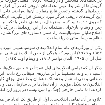
در لحظه‌های مشخص و در زمینه‌ی تاریخیِ معینی صورت گرفت
گزینش‌ها از شرایط عینیِ لحظه‌های تاریخی که در آن قرار دا
رویدادهای گذشته و تصور نتایج متفاوت آن‌ها به‌راحتی قابل ا
این گزینه‌های تاریخی هرگز مورد پرسش قرار نگیرند، آن‌گاه با
که روی داده، تأیید کنیم. به‌هرحال، نوشته‌ی حاضر با تکیه بر
چین و ویتنام، بازخوانی منتقدانه‌ای از این رویدادهای بزرگ ت
اصلاح‌طلبانِ سوسیالیست را، ضمن دستاوردهای بزرگ‌شان، م
نظامِ سوسیالیستی دیرپا نساخت.
قبل از آن ۱۹۰۵، آلمان نوامبر ۱۹۱۸، و ویتنام اوت ۱۹۴۵).
دیگر آن که تمامیِ انقلاب‌های اول عمدتاً در نتیجه‌ی جنگ‌ها
استبدادی، و نه مستقیماً بر اثر مبارزه‌ی طبقاتی رخ دادند. ای
طبقاتی و نفی استثمار وحشتناک دهقانان و طبقه‌ی نوزایِ کا
انقلابیون به شکل مؤثری از آن تضاد‌ها برای سازمان‌دهی و
کردند. اما عامل خارجی (جنگ و امپریالیسم) در بروز این انقل
علاوه بر آن، تمامی انقلاب‌های اول از طریق یک اتحاد فراطب
پاره‌ای محافظه‌کاران به وقوع پیوستند، و تا حد زیادی نیز ب