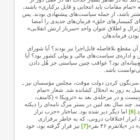
«تمام مقامات باید انتخابی و قابل برکناری» باشند،
شتر باشد، از جمله سیاست‌های پیشنهادی بودند. پس
رای کمیسارهای خلق» فرمان‌های جدیدی را امضا
 ژنرال و اطلاق عنوان واحد «سرباز ارتش انقلابی»
بودن فرماندهان.
 آن مقطع بلافاصله قابل‌اجرا نیز بودند؟‌ آیا شورای
ن و اداره‌ی سیاست‌های مالی و پولی کشور بود؟ آیا
بینانه‌ای بود؟ عواقب چنین سیاستی جز هُل دادن
‌توانست باشد.
 از سرنگون کردن دولت موقت، مجلس مؤسسان نیز ـ
 درصد رأی آوردند ـ با توسل به زور به انحلال کشانده شد. شعار «تمام
یست و در مرحله‌ی بعد به «ترویکا » (کامنف،
 چند سال بعد لنین در بستر مرگ نامه‌ای را دیکته
.
[6]
اما دیگر دیر شده بود. ساختار «حزب تراز
ابراز اختلافاتِ درونی، که به خاطر برقراری
لاتفرم ۴۶ نفر»
[7]
نیز قرار گرفته بود، خود