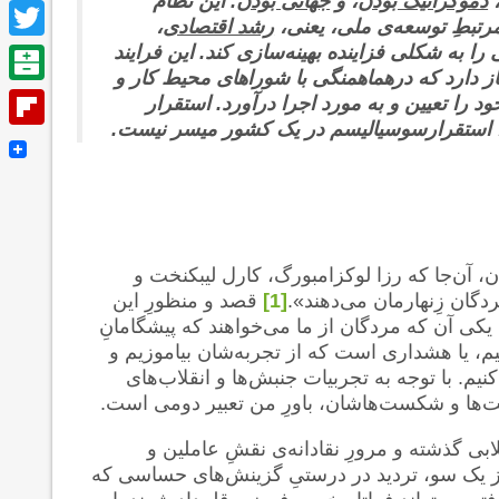
دموکراتیک بودن
، و
جهانی بودن
. این نظام
Facebook
 مرتبطِ توسعه‌ی ملی، یعنی،
رشد اقتصادی
،
Twitter
را به شکلی فزاینده بهینه‌سازی کند. این فرایند
از دارد که درهماهمنگی با شوراهای محیط کار و
Balatarin
د را تعیین و به مورد اجرا درآورد. استقرار
یرا استقرارسوسیالیسم در یک کشور میسر نیست.
Flipboard
 آن‌جا که رزا لوکزامبورگ، کارل لیبکنخت و
دگان زِنهارمان می‌دهند».
[1]
قصد و منظورِ این
یکی آن که مردگان از ما می‌خواهند که پیشگامانِ
یم، یا هشداری است که از تجربه‌شان بیاموزیم و
م. با توجه به تجربیات جنبش‌ها و انقلاب‌های
ها و شکست‌هاشان، باورِ من تعبیر دومی است.
قلابی گذشته و مرورِ نقادانه‌ی نقشِ عاملین و
 از یک سو، تردید در درستیِ گزینش‌های حساسی که