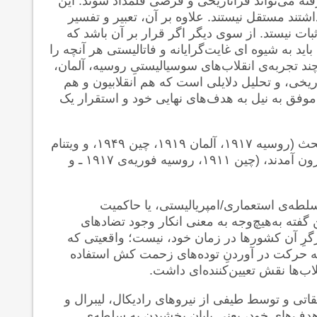
ه می‌تواند فراتاریخی و فرضی قلمداد شوند. این
شتند مستقل نیستند. علاوه بر آن، تعبیر و تفسیر
ثبات نیستد. از سوی دیگر اگر قرار بر آن باشد که
ید به شیوه ای غایت‌گرایانه و فاتالیستی هر آنچه را
 چند تجربه‌ی انقلاب‌های سوسیالیستیِ روسیه، آلمان،
اریخی، و تحلیل دلایلی است که هم انقلابیون و هم
وفق به نیل به هدف‌های نهایی خود و استقرار یک
یکی از ویژگی‌های عام تمامِ انقلاب‌های سوسیالسیتی مورد بحث (روسیه ۱۹۱۷، آلمان ۱۹۱۹، چین ۱۹۴۹، و ویتنام
۱۹۵۳ و ۱۹۷۵) این بود که همگی از بطن انقلاب‌های قبلی بیرون آمدند، (چین ۱۹۱۱، روسیه‌ فوریه‌ی ۱۹۱۷ ـ و
، سلطه‌ی استعماری/امپریالیستی، یا حاکمیت
ن گفته به‌هیچ‌وجه به معنی انکار وجود تضادهای
رگرِ آن کشورها در زمان خود، نیست؛ واقعیتی که
 به حرکت در آوردنِ توده‌های زحمت کش استفاده
اب‌ها نقش تعیین‌کننده‌ای داشت.
قاتی و توسط طیفی از نیروهای رادیکال، لیبرال و
ه هدف‌های خود، یعنی پایان بخشیدن به سلطه‌ی