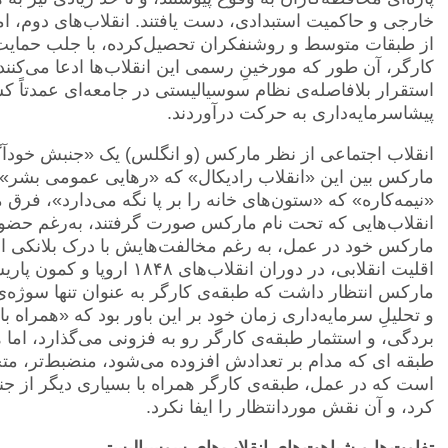
خارجی و حاکمیت استبدادی، دست یافتند. انقلاب‌های دوم، اما
از طبقات متوسط و روشنفکران تحصیل‌کرده، با جلب حمایت 
کارگر، آن طور که مورخینِ رسمی این انقلاب‌ها ادعا می‌کنند، 
استقرار بلافاصله‌ی نظام سوسیالیستی در جامعه‌ای عمدتاً کش
پیشاسرمایه‌داری به حرکت درآوردند.
انقلاب اجتماعی از نظر مارکس (و انگلس) یک «جنبش خودآگ
مارکس بین این «انقلاب رادیکال» که «رهایی عمومی بشر» ر
«نیمه‌کاره» که «ستون‌های خانه را بر پا نگه می‌دارد»، فرق
انقلاب‌هایی که تحت نام مارکس صورت گرفتند، به‌رغم حضور تو
مارکس خود در عمل، به رغم مخالفت‌هایش با درک بلانکی از ا
اقلیت انقلابی، در دوران انقلا
مارکس انتظار داشت که طبقه‌ی کارگر به عنوان تنها سوژه‌ی 
و تحلیلِ سرمایه‌داری زمان خود بر این باور بود که «همرا
بردگی، و استثمار طبقه‌ی کارگر رو به فزونی می‌گذارد، اما 
طبقه ای که مدام بر تعدادش افزوده می‌شود، منضبط‌تر، متحد
است که در عمل، طبقه‌ی کارگر همراه با بسیاری دیگر از جن
کرد، و آن نقش موردانتظار را ایفا نکرد.
تفاوت‌ها و شباهت‌های انقلاب‌های سوسیالیستی