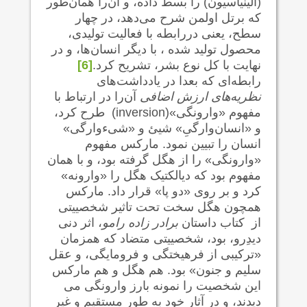
(الینیاسیون) را بسط داده، و آن‌را همان‌طور
که برتل اولمن شرح می‌دهد، در چهار
سطح، یعنی دررابطه با فعالیت تولیدی،
محصول تولید شده ، با دیگر انسان‌ها، و در
نهایت با کل نوع بشر، تشریح کرد.
[6]
رابطه‌ای که بعدا در یادداشت‌های
نظریه‌های ارزش اضافی
آن‌را در ارتباط با
مفهوم «وارونگی»(inversion) طرح کرد،
و «انسان‌وارگیِ» شیئ و «شیءوارگی»
انسان را تبیین نمود. مارکس مفهوم
«وارونگی» را از هگل گرفته بود، و با همان
مفهوم بود که دیالکتیک هگل را «وارونه»
کرد و بر روی «دو پا» قرار داد. مارکس
همچون هگل سخت تحت تاثیر شخصییتی
از کتاب داستان
برادر زاده رامو
، اثر دنی
دیدِرو، بود، شخصییتی متضاد که همزمان
«ترکیبی از فرهیختگی و فرومایگی، و عقل
سلیم و جنون» بود. هم هگل و هم مارکس
این شخصیت را نمونه بارز وارونگی می
دیدند، و در آثار خود به طور مستقیم و غیر