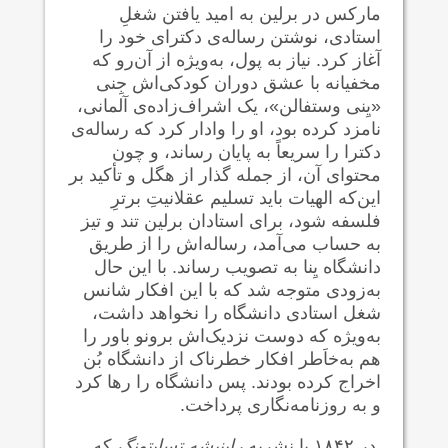
مارکس در برلین به امید یافتن شغلِ
استادی، نوشتن رساله‌ی دکترای خود را
آغاز کرد. نیاز به پول، به‌ویژه از آن‌رو که
مخفیانه با عشق دوران کودکی‌اش جِنی
«یِنی وستفالن»، یک اشراف‌زاده‌ی آلمانی،
نامزد کرده بود، او را وادار کرد که رساله‌ی
دکترا را سریعاً به پایان رساند، و چون
محتوای آن، از جمله گذار از هگل و تأکید بر
این‌که الهیات باید تسلیم عقلانیتِ برترِ
فلسفه شود، برای استادان برلین تند و تیز
به حساب می‌آمد، رساله‌اش را از طریق
دانشگاه یِنا به تصویب رساند. با این حال
به‌زودی متوجه شد که با این افکار شانس
شغل استادی دانشگاه را نخواهد داشت،
به‌ویژه که دوست نزدیک‌اش برونو باور را
هم به‌خاَطر افکار خطرناک از دانشگاه بُن
اخراج کرده بودند. پس دانشگاه را رها کرد
و به روزنامه‌نگاری پرداخت.
در ۱۸۴۲ با نشریه
راینیشه تسایتونگ
که