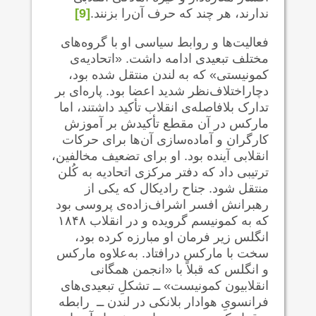
ندارند، هر چند که حرف آن‌را بزنند.
[9]
فعالیت‌ها و روابط سیاسی او با گروه‌های
مختلف تبعیدی ادامه داشت. «اتحادیه‌ی
کمونیستی» که به لندن منتقل شده بود،
دچاراختلاف‌نظر شدید اعضا بود. پاره‌ای بر
تدارک بلافاصله‌ی انقلاب تأکید داشتند، اما
مارکس در آن مقطع تأکیدش بر آموزش
کارگران و آماده‌سازی آن‌ها برای حرکات
انقلابی آینده بود. او برای تضعیف مخالفین،
ترتیبی داد که دفتر مرکزی اتحادیه به کُلن
منتقل شود. جناح‌ رادیکال که یکی از
رهبرانش افسر اشراف‌زاده‌ی پروسی بود
که به کمونیسم گرویده و در انقلاب ۱۸۴۸
انگلس زیر فرمان او مبارزه کرده بود،
سخت با مارکس درافتاد. به‌علاوه مارکس
و انگلس که قبلاً با «انجمن همگانی
انقلابیون کمونیست» ــ تشکلِ تبعیدی‌های
فرانسویِ هوادار بلانکی در لندن ــ رابطه