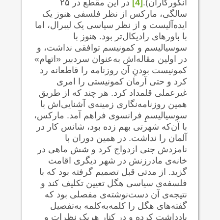
انگورکاران).
[4]
در این مقطع در ۲۵
سالگی، مارکس از نظر فلسفی هنوز یک
ایده‌آلیست و از نظر سیاسی یک لیبرال، اما
با باورهای رادیکال‌تر بود. هنوز با
سوسیالیسم و کمونیسم توافقی نداشت، و
در اولین مقاله‌اش به‌عنوان سردبیر «اتهام»
کمونیست بودنِ آن روزنامه را قاطعانه رد
کرد و حتی آرمان کمونیستی را امری
غیرعملی قلمداد کرد. هر چند که از طریق
همین روزنامه‌نگاری زمینه‌ی آشنایی‌اش با
سوسیالیسمِ فرانسوی فراهم آمد. مارکس،
با آن‌که شهرتی بهم زده بود، شانس کار در
آلمان را نداشت. در همین دوران با
نامزدش جنی ازدواج کرد و شش ماهی در
خانه‌ی مادرزنش در شهر دیگری اقامت
گزید. از مدتی قبل تصمیم گرفته بود که با
فلسفه‌ی سیاسی هگل تعیین تکلیف کند و
نتیجه‌ی آن دست‌نوشته‌ی مفصلی بود که
گفته‌های هگل را کلمه‌به‌کلمه به‌تفصیل
یادداشت کرده و در کنار هریک نظرات و