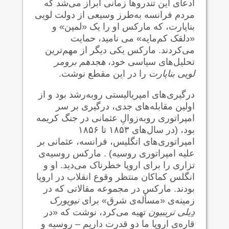
ادعای این تندرو‌ها زمانی ابراز می‌شد که
مردم فرانسه به‌طرز وسیعی از دولت لویی
بناپارت، که مارکس او را یک «لمپن» و
«دلقک کم‌مایه» می نامید، حمایت
می‌کردند. مارکس یکی دیگر از مهم‌ترین
تحلیل‌های سیاسی خود،
هجدهم برومر
لویی بناپارت
را در این مقطع نوشت.
درگیری‌های امپریالیستی روبه‌رشد بود و از
اولین مقابله‌های جدی، درگیری بر سر
امپراتوری روبه‌زوالِ عثمانی در جنگ کریمه
بود، (در سال‌های ۱۸۵۳ تا ۱۸۵۶
امپراتوری‌های انگلیس، فرانسه، عثمانی بر
علیه امپراتوری روسیه) . مارکس روسیه‌ی
تزاری را برای اروپا خطرناک می‌دید. او و
انگلس کماکان منتظر وقوع انقلاب در اروپا
بودند. مارکس در مجموعه مقالاتی که در
زمینه‌ی «مسأله‌ی شرق» برای
نیویورک
دِیلی تریبیون
تهیه می‌کرد، نوشت که «در
قاره‌ی اروپا ما دو قدرت داریم – روسیه و