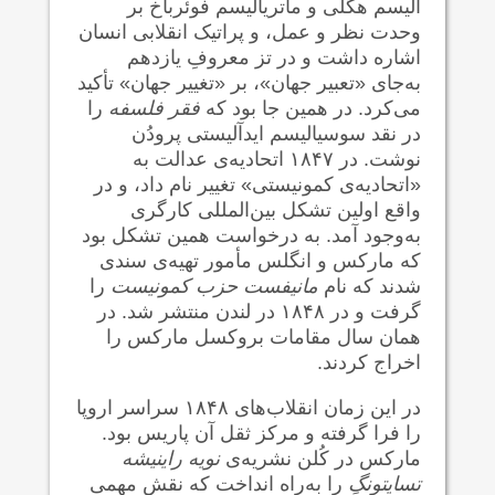
آلیسم هگلی و ماتریالیسم فوئرباخ بر
وحدت نظر و عمل، و پراتیک انقلابی انسان
اشاره داشت و در تز معروفِ یازدهم
به‌جای «تعبیر جهان»، بر «تغییر جهان» تأکید
می‌کرد. در همین جا بود که
فقر فلسفه
را
در نقد سوسیالیسم ایدآلیستی پرودُن
نوشت. در ۱۸۴۷ اتحادیه‌ی عدالت به
«اتحادیه‌ی کمونیستی» تغییر نام داد، و در
واقع اولین تشکل بین‌المللی کارگری
به‌وجود آمد. به درخواست همین تشکل بود
که مارکس و انگلس مأمور تهیه‌ی سندی
شدند که نام
مانیفست حزب کمونیست
را
گرفت و در ۱۸۴۸ در لندن منتشر شد. در
همان سال مقامات بروکسل مارکس را
اخراج کردند.
در این زمان انقلاب‌های ۱۸۴۸ سراسر اروپا
را فرا گرفته و مرکز ثقل آن پاریس بود.
مارکس در کُلن نشریه‌ی
نویه راینیشه
تسایتونگِ
را به‌راه انداخت که نقش مهمی