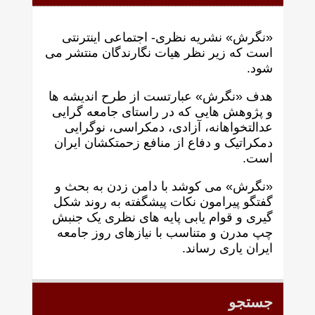
«نگرش» نشریه نظری- اجتماعی اینترنتی
است که زير نظر هيات نگارندگان منتشر می
شود.
هدف «نگرش» عبارتست از طرح انديشه ها
و پژوهش هايی که در راستای جامعه گرايی
عدالتخواهانه، آزادی، دمکراسی، نوگرايی
دمکراتيک و دفاع از منافع زحمتکشان ايران
است.
«نگرش» می کوشد با دامن زدن به بحث و
گفتگو پيرامون نکات پیشگفته به روند شکل
گيری و قوام يابی پايه های نظری يک جنبش
چپ مدرن و متناسب با نيازهای روز جامعه
ايران ياری رساند.
جستجو