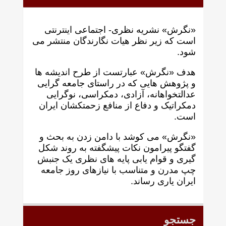
«نگرش» نشریه نظری- اجتماعی اینترنتی
است که زير نظر هيات نگارندگان منتشر می
شود.
هدف «نگرش» عبارتست از طرح انديشه ها
و پژوهش هايی که در راستای جامعه گرايی
عدالتخواهانه، آزادی، دمکراسی، نوگرايی
دمکراتيک و دفاع از منافع زحمتکشان ايران
است.
«نگرش» می کوشد با دامن زدن به بحث و
گفتگو پيرامون نکات پیشگفته به روند شکل
گيری و قوام يابی پايه های نظری يک جنبش
چپ مدرن و متناسب با نيازهای روز جامعه
ايران ياری رساند.
جستجو