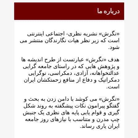
درباره ما
«نگرش» نشریه نظری- اجتماعی اینترنتی
است که زير نظر هيات نگارندگان منتشر می
شود.
هدف «نگرش» عبارتست از طرح انديشه ها
و پژوهش هايی که در راستای جامعه گرايی
عدالتخواهانه، آزادی، دمکراسی، نوگرايی
دمکراتيک و دفاع از منافع زحمتکشان ايران
است.
«نگرش» می کوشد با دامن زدن به بحث و
گفتگو پيرامون نکات پیشگفته به روند شکل
گيری و قوام يابی پايه های نظری يک جنبش
چپ مدرن و متناسب با نيازهای روز جامعه
ايران ياری رساند.