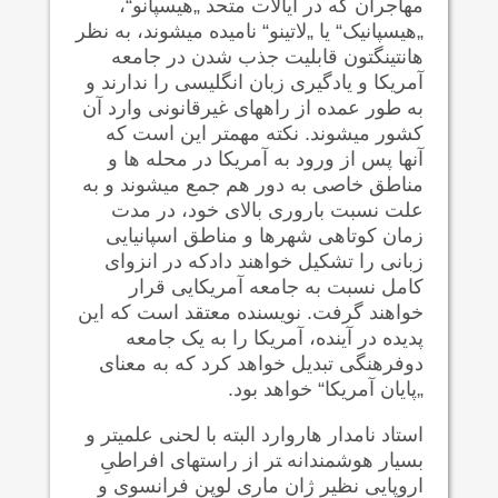
مهاجران که در ایالات متحد „هیسپانو“،
„هیسپانیک“ یا „لاتینو“ نامیده می‍شوند، به نظر
هانتینگتون قابلیت جذب شدن در جامعه
آمریکا و یادگیری زبان انگلیسی را ندارند و
به طور عمده از راههای غیرقانونی وارد آن
کشور می‍شوند. نکته مهمتر این است که
آنها پس از ورود به آمریکا در محله ها و
مناطق خاصی به دور هم جمع می‍شوند و به
علت نسبت باروری بالای خود، در مدت
زمان کوتاهی شهرها و مناطق اسپانیایی
زبانی را تشکیل خواهند دادکه در انزوای
کامل نسبت به جامعه آمریکایی قرار
خواهند گرفت. نویسنده معتقد است که این
پدیده در آینده، آمریکا را به یک جامعه
دوفرهنگی تبدیل خواهد کرد که به معنای
„پایان آمریکا“ خواهد بود.
استاد نامدار هاروارد البته با لحنی علمی‍تر و
بسیار هوشمندانه ‍تر از راستهای افراطیِ
اروپایی نظیر ژان ماری لوپن فرانسوی و