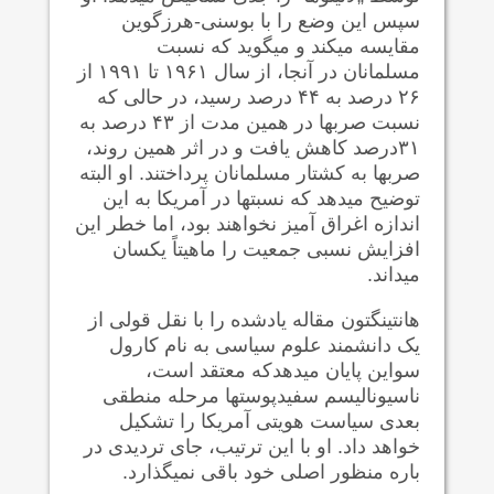
سپس این وضع را با بوسنی-هرزگوین
مقایسه می‍کند و می‍گوید که نسبت
مسلمانان در آنجا، از سال ۱۹۶۱ تا ۱۹۹۱ از
۲۶ درصد به ۴۴ درصد رسید، در حالی که
نسبت صربها در همین مدت از ۴۳ درصد به
۳۱درصد کاهش یافت و در اثر همین روند،
صربها به کشتار مسلمانان پرداختند. او البته
توضیح می‍دهد که نسبتها در آمریکا به این
اندازه اغراق آمیز نخواهند بود، اما خطر این
افزایش نسبی جمعیت را ماهیتاً یکسان
می‍داند.
هانتینگتون مقاله یادشده را با نقل قولی از
یک دانشمند علوم سیاسی به نام کارول
سواین پایان می‍دهدکه معتقد است،
ناسیونالیسم سفیدپوستها مرحله منطقی
بعدی سیاست هویتی آمریکا را تشکیل
خواهد داد. او با این ترتیب، جای تردیدی در
باره منظور اصلی خود باقی نمی‍گذارد.