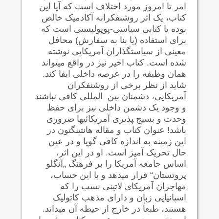
امر تا امروز مورد اختلاف است که آیا این
کتاب، یک اثر روشنفکرانه آکادمیک خالص
بوده یا کتابی سیاسی-پوپولیستی است که
برای استفاده (یا بنا به سفارش) محافل
معینی از سیاستگذاران آمریکایی نوشته
شده است. کتاب اخیر نیز در واقع می‍تواند
همان وظیفه را در عرصه داخلی ایفا کند.
شاید از نظر برخی از روشنفکران
آمریکایی، دشمنان بین ‍ المللی کافی نباشند
و وجود یک دشمن داخلی نیز برای حفظ
وحدت و بسیج ‍پذیری آمریکائیها ضروری
باشد! عنوان کتاب و مقاله هانتینگتون در
این زمینه به اندازه کافی گویا و در عین
حال تحریک آمیز است. او در این اثر،
اساس جامعه آمریکا را بر فرهنگ „آنگلو
پروتستان“ قرار می‍دهد و با این حساب،
مهاجران آمریکای لاتینی نسب را که
اسپانیایی زبان و دارای مذهب کاتولیک
هستند، طبعاً در خارج از حیطه آن می‍داند.