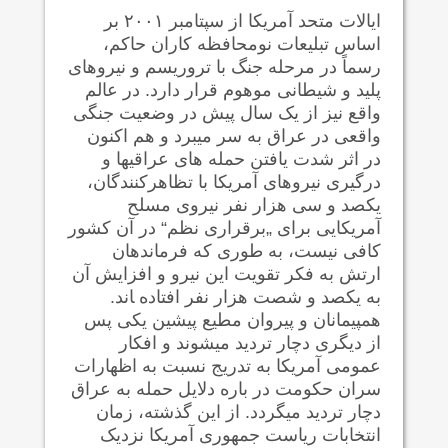
ایالات متحد آمریکا از سپتامبر ۲۰۰۱ بر
اساس تبلیعات نومحافظه کاران حاکم،
رسماً در مرحله جنگ با تروریسم و نیروهای
پلید و شیطانی موهوم قرار دارد. در عالم
واقع نیز از یک سال پیش در وضعیت جنگی
واقعی در عراق به سر می‍برد و هم اکنون
در اثر شدت یافتن حمله های عراقیها و
درگیری نیروهای آمریکا با تظاهرکنندگان،
یکصد و سی هزار نفر نیروی مسلح
آمریکایی برای „برقراری نظم“ در آن کشور
کافی نیست، به طوری که فرماندهان
ارتش به فکر تقویت این نیرو و افزایش آن
به یکصد و شصت هزار نفر افتاده ‍اند.
هم‍پیمانان و پیروان مطیع پیشین یکی پس
از دیگری دچار تردید می‍شوند و افکار
عمومی آمریکا به تدریج نسبت به اظهارات
سران حکومت در باره دلایل حمله به عراق
دچار تردید می‍گردد. از این گذشته، زمان
انتخابات ریاست جمهوری آمریکا نزدیک