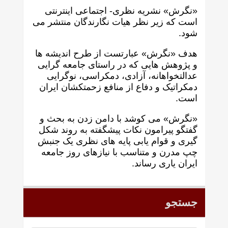
«نگرش» نشریه نظری- اجتماعی اینترنتی
است که زير نظر هيات نگارندگان منتشر می
شود.
هدف «نگرش» عبارتست از طرح انديشه ها
و پژوهش هايی که در راستای جامعه گرايی
عدالتخواهانه، آزادی، دمکراسی، نوگرايی
دمکراتيک و دفاع از منافع زحمتکشان ايران
است.
«نگرش» می کوشد با دامن زدن به بحث و
گفتگو پيرامون نکات پیشگفته به روند شکل
گيری و قوام يابی پايه های نظری يک جنبش
چپ مدرن و متناسب با نيازهای روز جامعه
ايران ياری رساند.
جستجو