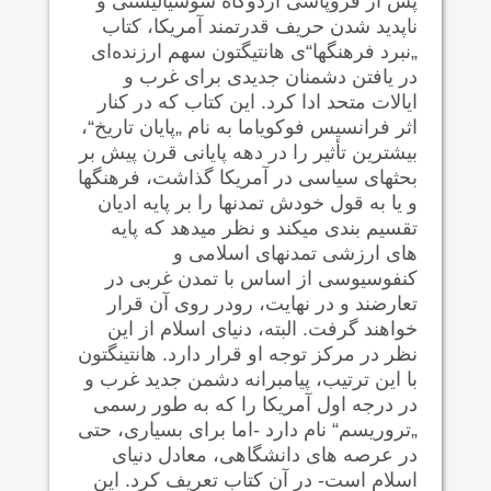
پس از فروپاشی اردوگاه سوسیالیستی و
ناپدید شدن حریف قدرتمند آمریکا، کتاب
„نبرد فرهنگها“ی هانتیگتون سهم ارزنده‌ای
در یافتن دشمنان جدیدی برای غرب و
ایالات متحد ادا کرد. این کتاب که در کنار
اثر فرانسیس فوکویاما به نام „پایان تاریخ“،
بیشترین تأثیر را در دهه پایانی قرن پیش بر
بحثهای سیاسی در آمریکا گذاشت، فرهنگها
و یا به قول خودش تمدنها را بر پایه ادیان
تقسیم بندی می‍کند و نظر می‍دهد که پایه
های ارزشی تمدنهای اسلامی و
کنفوسیوسی از اساس با تمدن غربی در
تعارضند و در نهایت، رودر روی آن قرار
خواهند گرفت. البته، دنیای اسلام از این
نظر در مرکز توجه او قرار دارد. هانتینگتون
با این ترتیب، پیامبرانه دشمن جدید غرب و
در درجه اول آمریکا را که به طور رسمی
„تروریسم“ نام دارد -اما برای بسیاری، حتی
در عرصه های دانشگاهی، معادل دنیای
اسلام است- در آن کتاب تعریف کرد. این