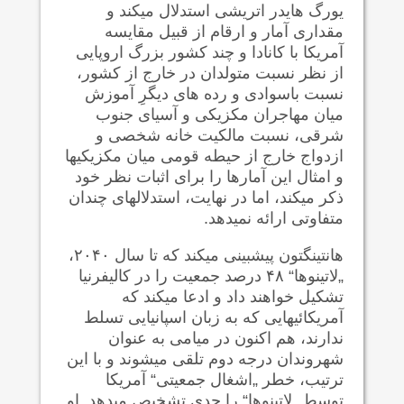
یورگ هایدر اتریشی استدلال می‍کند و
مقداری آمار و ارقام از قبیل مقایسه
آمریکا با کانادا و چند کشور بزرگ اروپایی
از نظر نسبت متولدان در خارج از کشور،
نسبت باسوادی و رده های دیگرِ آموزش
میان مهاجران مکزیکی و آسیای جنوب
شرقی، نسبت مالکیت خانه شخصی و
ازدواج خارج از حیطه قومی میان مکزیکیها
و امثال این آمارها را برای اثبات نظر خود
ذکر می‍کند، اما در نهایت، استدلالهای چندان
متفاوتی ارائه نمی‍دهد.
هانتینگتون پیش‍بینی می‍کند که تا سال ۲۰۴۰،
„لاتینوها“ ۴۸ درصد جمعیت را در کالیفرنیا
تشکیل خواهند داد و ادعا می‍کند که
آمریکائیهایی که به زبان اسپانیایی تسلط
ندارند، هم اکنون در میامی به عنوان
شهروندان درجه دوم تلقی می‍شوند و با این
ترتیب، خطر „اشغال جمعیتی“ آمریکا
توسط „لاتینوها“ را جدی تشخیص می‍دهد. او