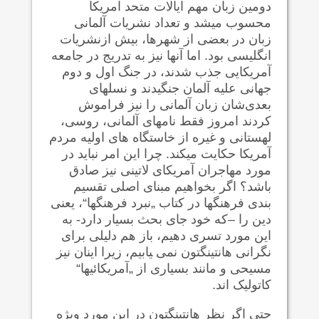
دومین زبان مهم ایالات متحد آمریکا
محسوب می‍شد و تعداد نشریات آلمانی
زبان در بعضی از شهرها، بیش ازنشریات
انگلیسی بود. اما آنها نیز به تدریج در جامعه
آمریکایی جذب شدند، در جنگ اول و دوم
جهانی علیه آلمان جنگیدند و نسلهای
بعدی‌شان زبان آلمانی را نیز فراموش
کردند امروز فقط نامهای آلمانی، روسی،
لهستانی و غیره از خاستگاه های اولیه مردم
آمریکا حکایت می‍کند. چرا این امر نباید در
مورد مهاجران آمریکای لاتینی نیز صادق
باشد؟ اگر بخواهیم مبنای اصلی تقسیم
بندی فرهنگها در کتاب „نبرد فرهنگها“، یعنی
دین را –که خود جای بحث بسیار دارد- به
این مورد تسری دهیم، باز هم دلیلی برای
نگرانی هانتینگتون نمی ‍یابیم، زیرا اینان نیز
مسیحی و مانند بسیاری از „آمریکائیها“
کاتولیک اند.
حتی اگر نظر هانتینگتون در این مورد ویژه