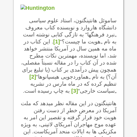
ساموئل هانتینگتون، استاد علوم سیاسی
دانشگاه هاروارد و نویسنده کتاب معروف
„نبرد فرهنگها“ به تازگی کتابی نوشته است
به نام „هویت ما چیست؟“
[1]
. این کتاب در
ماه مه همین سال در آمریکا منتشر خواهد
شد، اما نویسنده، مهمترین نکات مطرح
شده در آن کتاب را در مقاله نسبتاً مفصلی،
همچون پیش درآمدی بر کتاب (یا تبلیغ برای
آن؟) به نام „هماوردجویی هیسپانوها“
[2]
تنظیم کرده که در ماه مارس در نشریه
„سیاست خارجی“
[3]
به چاپ رسیده است.
هانتینگتون در این مقاله نظر می‍دهد که ملت
آمریکا در معرض خطرِ از دست رفتن
هویت خود قرار گرفته و تقصیر این امر به
عهده موج مهاجران آمریکای لاتینی، به ویژه
مکزیکی ها به ایالات منحد آمریکاست. این