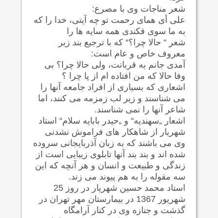
شعر مناجات وی با مصرع:
علی أی همای رحمت تو چه آیتی، خدا را که
به ما سوی فکندی همه سایه ها را
شعر “ حالا چرا؟“ که با ترجیع بند زیر
معروف خاص و عام است:
آمدی جانم به قربانت، ولی حالا چرا؟ بی
وفا حالا که من افتاده ام از پا چرا ؟
اشعاری که بسیاری از افراد جامعه آنها را
می شناسند و زیر لب زمزمه می کنند، اما
شاعر آنها را نمی شناسند.
اشعار „سهندیه“ و „حیدر بابایه سلام“ استاد
شهریار از شاهکار های فراموش نشدنی
وی می باشند که به زبان آذربایجانی سروده
شده اند و بند بند آنها تابلوی زیبایی است از
زندگی و طبیعت و انسان و هر آنچه که این
سه مقوله را به هم پیوند می زند.
استاد محمد حسین شهریار در روز 25
شهریور 1367 در بیمارستان مهر تهران در
گذشت و جنازه وی در کنار آرامگاه