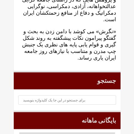
عدالتخواهانه، آزادی، دمکراسی، نوگرايی
دمکراتيک و دفاع از منافع زحمتکشان ايران
است.
«نگرش» می کوشد با دامن زدن به بحث و
گفتگو پيرامون نکات پیشگفته به روند شکل
گيری و قوام يابی پايه های نظری يک جنبش
چپ مدرن و متناسب با نيازهای روز جامعه
ايران ياری رساند.
جستجو
بایگانی ماهانه
بایگانی