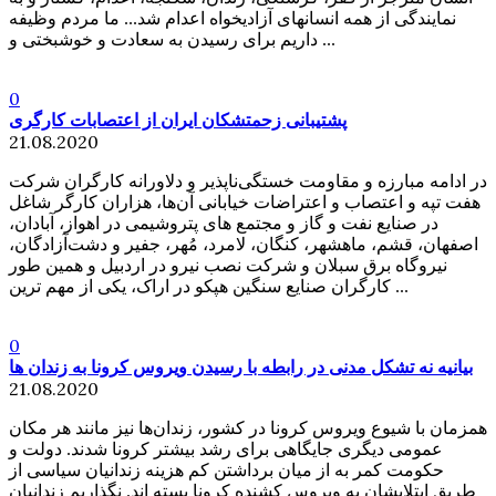
نمایندگی از همه انسانهای آزادیخواه اعدام شد... ما مردم وظیفه
داریم برای رسیدن به سعادت و خوشبختی و ...
0
پشتیبانی زحمتشکان ایران از اعتصابات کارگری
21.08.2020
در ادامه مبارزه و مقاومت خستگی‌ناپذیر و دلاورانه کارگران شرکت
هفت تپه و اعتصاب و اعتراضات خیابانی آن‌ها، هزاران کارگر شاغل
در صنایع نفت و گاز و مجتمع های پتروشیمی در اهواز، آبادان،
اصفهان، قشم، ماهشهر، کنگان، لامرد، مُهر، جفیر و دشت‌آزادگان،
نیروگاه برق سبلان و شرکت نصب نیرو در اردبیل و همین طور
کارگران صنایع سنگین هپکو در اراک، یکی از مهم ترین ...
0
بیانیه نه تشکل مدنی در رابطه با رسیدن ویروس کرونا به زندان ها
21.08.2020
همزمان با شیوع ویروس کرونا در کشور، زندان‌ها نیز مانند هر مکان
عمومی دیگری جایگاهی برای رشد بیشتر کرونا شدند. دولت و
حکومت کمر به از میان برداشتن کم هزینه زندانیان سیاسی از
طریق ابتلایشان به ویروس کشنده کرونا بسته اند. نگذاریم زندانیان