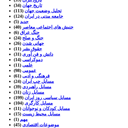
تاریخ جهان
(34)
تحلیل وضعیت جهان
(113)
جامعه مدنی در ایران
(124)
جدید
(5)
جنبش های اجتماعی معاصر
(40)
جنگ عراق
(6)
جنگ و صلح
(24)
جهانی شدن
(26)
حقوق بشر
(11)
دانش و فن آوری
(31)
دموکراسی
(14)
علمی
(11)
عمومی
(98)
فرهنگی و ادبی
(61)
مسایل چپ ایران
(24)
مسایل راهبردی
(39)
مسایل زنان
(31)
مسایل سیاسی روز ایران
(199)
مسایل کارگری
(104)
مسایل کودکان و نوجوانان
(11)
مسایل محیط زیست
(15)
مهم
(1)
موضوعات اقتصادی
(45)