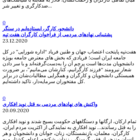
ضدکارگری و تغییر شر...
0
دانشجو، کارگر، ایستاده‌ایم در سنگر
پشتیبانی نهادهای مردمی از فراخوان کارگران هفت تپه
23.12.2020
هفت‌تپه پایتخت اعتصاب جهان و طنین فریاد “اداره شورایی” در کل
جامعه ایران است؛ فریادی که بخش های معترض جامعه بویژه
دانشجویان مدت‌ها است پرچم آن را به‌دست‌گرفته‌اند و با سر دادن
شعار نیرومند “فرزند کارگرانیم، کنارشان می‌مانیم”، بر ضرورت
همبستگی دانشجویان و کارگران و همگرایی مطالبات‌شان در برابر
کل مفتخوران سرمایه‌دار، تاکید داشته‌ایم.
0
واکنش های نهادهای مردمی به قتل نوید افکاری
20.09.2020
تمام ارکان، ارگانها و دستگاههای حکومت بسیج شدند و نوید افکاری
را به قتل رساندند... نوید افکاری به نمایندگی از اکثریت مردم ایران،
کارگران، معلمان، بازنشستگان، زنان، جوانان و دانشجویان و هر
انسان منزجر از فقر، گرسنگی، زندان، شکنجه، اعدام، کشتار و به