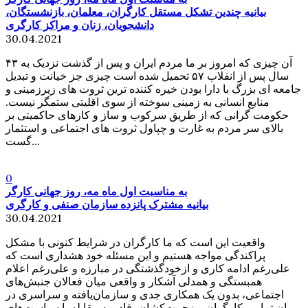
بیانیه چندین تشکل مستقل کارگران، معلمان، بازنشستگان،
دانشجویان، زنان و مراکز کارگری
30.04.2021
آن چیزی که امروز بر ما مردم ایران و پس از گذشت نزدیک به ۴۳
سال پس از انقلاب ۵۷ تحمیل شده است چیزی جز خیانت و تبدیل
جامعه ای بزرگ با دارا بودن خیره کننده ترین ثروت های زیرزمینی و
منابع انسانی به زمینی سوخته از سوی اقلیتی ستمگر نیست.
حکومت گرانی که از طریق سرکوب و ساز و کارهای حاکمیتی بر
بالای سر مردم به غارت و چپاول ثروت های اجتماعی و استثمار
گست...
0
به مناسبت اول ماه مه، روز جهانی کارگر
بیانیه مشترک پانزده سازمان صنفی و کارگری
30.04.2021
واقعیت این است که ما کارگران در شرایط کنونی با مشکل
پراکندگی مواجه هستیم و این مسئله خود هشداری است که
علی‌رغم ادامه کاری و ازخودگذشتگی در مبارزه و علی‌رغم اعلام
همبستگی و همدلی آشکار و واقعی میان فعالان جنبش‌های
اجتماعی، بدون یک همکاری جدی و سازمان‌یافته و سراسری در
میان تمامی کارگران و زحمت‌کشان، قادر به مقابله با سیاست‌های