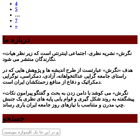
4
5
…
7
»
درباره ما
«نگرش» نشریه نظری- اجتماعی اینترنتی است که زير نظر هيات
نگارندگان منتشر می شود.
هدف «نگرش» عبارتست از طرح انديشه ها و پژوهش هايی که در
راستای جامعه گرايی عدالتخواهانه، آزادی، دمکراسی، نوگرايی
دمکراتيک و دفاع از منافع زحمتکشان ايران است.
«نگرش» می کوشد با دامن زدن به بحث و گفتگو پيرامون نکات
پیشگفته به روند شکل گيری و قوام يابی پايه های نظری يک جنبش
چپ مدرن و متناسب با نيازهای روز جامعه ايران ياری رساند.
جستجو