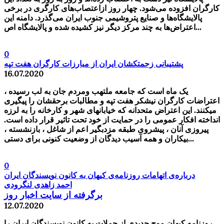
کارگران افزوده می‌شود. چهار روز ازاعتصاب‌های کارگری در برخی
پالایشگاه‌ها و صنایع پتروشیمی جنوب ایران می‌گذرد. دامنه این
اعتراض‌ها به چند مرکز دیگر نیز کشیده شده و پالایشگاه اص...
0
پشتیبانی زحمتکشان ایران از مبارزات کارگران هفت تپه
16.07.2020
یک ماه است که جامعه ملتهب ومردم جان به لب رسیده ،
اعتراضات کارگران نیشکر هفت تپه و مطالبات برحقشان را پیگیری
میکنند. این اعتراض متحدانه که خیابانهای شهر و کارخانه را به لرزه
انداخته افکار عمومی را در حمایت از خود تحت تاثیر قرار داده است.
پیروزی آنان ، پیشروی طبقه مزدبگیر اعم از شاغل ، بازنشسته ،
بیکاران و همه آسیب دیدگان از وضعیت کنونی برای دستی...
0
درباره‌ی اتهامات روزنامه‌ی کیهان به کانون نویسندگان ایران
احمد زاهدی لنگرودی
برگرفته از سایت اخبار روز
12.07.2020
روزنامه‌ کیهان موج جدیدی از حملات به کانون نویسندگان ایران را