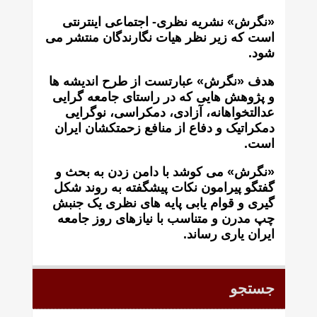
«نگرش» نشریه نظری- اجتماعی اینترنتی
است که زير نظر هيات نگارندگان منتشر می
شود.
هدف «نگرش» عبارتست از طرح انديشه ها
و پژوهش هايی که در راستای جامعه گرايی
عدالتخواهانه، آزادی، دمکراسی، نوگرايی
دمکراتيک و دفاع از منافع زحمتکشان ايران
است.
«نگرش» می کوشد با دامن زدن به بحث و
گفتگو پيرامون نکات پیشگفته به روند شکل
گيری و قوام يابی پايه های نظری يک جنبش
چپ مدرن و متناسب با نيازهای روز جامعه
ايران ياری رساند.
جستجو