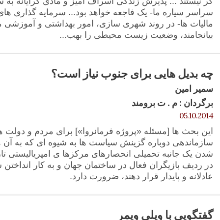
گر نیستند ... پذیرش زندگی اسراف آمیز و مادی گرایانه به 
سراسر سیاره ما- یک فاجعه خواهد بود... سرمایه گذاری های 
مالیات ها- در روند شهری سازی، امور بهداشتی و آموزشی می
بیانجامند، وضعیت زیست محیطی را بهب...
چه بدیل هایی برای جنوب نیاز است؟
سمیر امین
برگردان : م . ت برومند
05.10.2014
این بحث ها [مسئله «پروژه فرمانروا»] برای مردم و دولت 
سازماندهی دوباره گزینش سیاست ها به شیوه ای که به آن ها
شدن یک جانبه تحمیلی انحصارهای مرکزها ی امپریالیستی تار
در ردیف بازیگران فعال در ساختمان جهان و به کار انداختن
عادلانه و پایدار قرار دهند، ضرورت دارد.
گفتگویی با ویلی ویمر