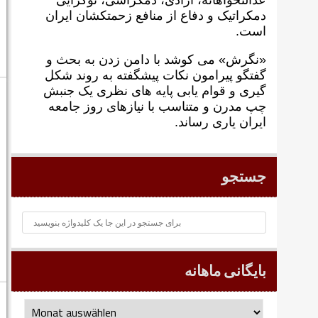
عدالتخواهانه، آزادی، دمکراسی، نوگرايی
دمکراتيک و دفاع از منافع زحمتکشان ايران
است.
«نگرش» می کوشد با دامن زدن به بحث و
گفتگو پيرامون نکات پیشگفته به روند شکل
گيری و قوام يابی پايه های نظری يک جنبش
چپ مدرن و متناسب با نيازهای روز جامعه
ايران ياری رساند.
جستجو
بایگانی ماهانه
بایگانی
ماهانه